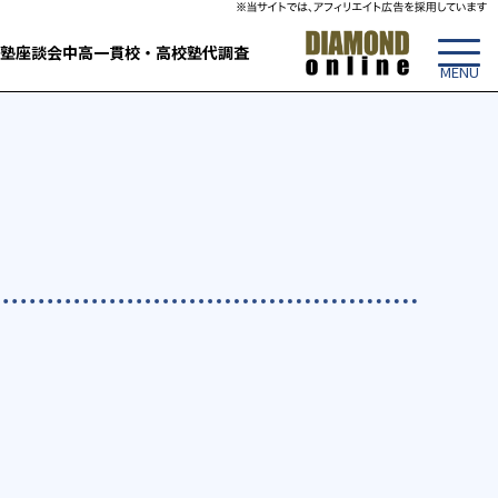
塾
座談会
中高一貫校・高校
塾代調査