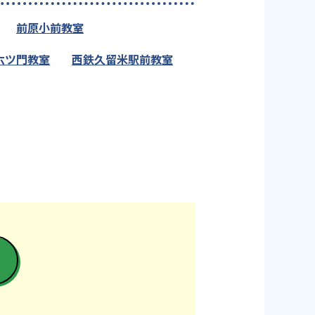
前原小前教室
六ツ門教室
西鉄久留米駅前教室