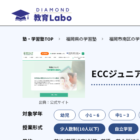
塾・学習塾TOP
福岡県の学習塾
福岡市南区の学
ECCジュニ
出典：
公式サイト
幼児
小1 ~ 6
中1 ~ 3
少人数制(10人以下)
自立学習