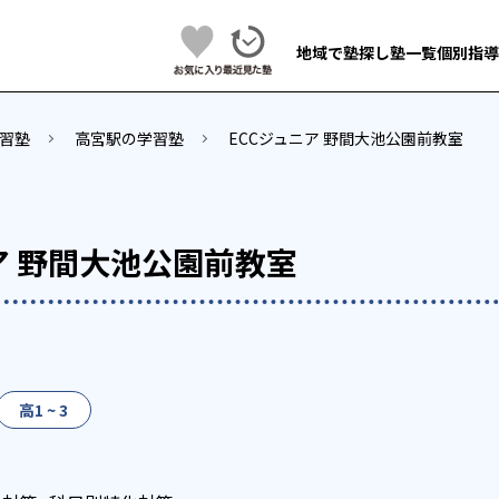
地域で塾探し
塾一覧
個別指導
習塾
高宮駅の学習塾
ECCジュニア 野間大池公園前教室
ア 野間大池公園前教室
高1 ~ 3