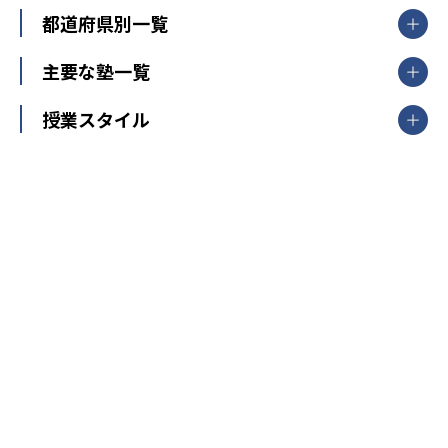
都道府県別一覧
北海道・東北
主要な塾一覧
北海道
青森県
岩手県
宮城県
秋田県
【掲載塾一覧を見る】
授業スタイル
山形県
福島県
臨海セミナー
関東
個別指導
塾ランキング
東京個別指導学院
東京都
神奈川県
埼玉県
千葉県
茨城県
集団授業
個別指導塾TOMAS
栃木県
群馬県
中学受験ランキング
カテゴリ別記事一覧
オンライン指導
明光義塾
大学受験ランキング
北陸
映像授業
ナビ個別指導学院
中学受験
特集
新潟県
富山県
石川県
福井県
個別教室のトライ
高校受験
東進ハイスクール
中部
開成番長直伝！子どもの受験を成功させる方法
中高一貫校・高校
大学受験
武田塾
愛知県
静岡県
岐阜県
三重県
長野県
令和時代の失敗しない塾選び
資格取得・学び直し
山梨県
2020年代の教育
中学入試最前線
教育費・塾代
中学受験最前線
近畿
てら先生の教育業界基本メソッド
座談会
大学入試改革
大阪府
運動と遊びを考える
兵庫県
京都府
奈良県
和歌山県
教育全般
親子で極める家庭学習
滋賀県
令和の大学受験は情報戦！
大学受験塾の選び方