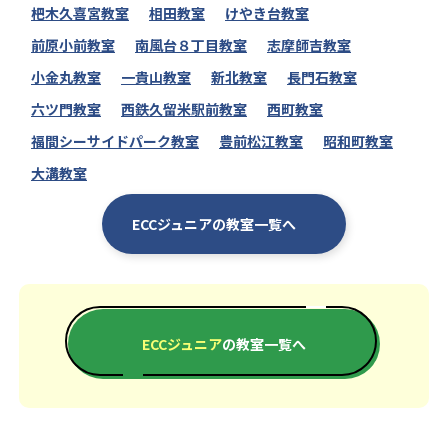
杷木久喜宮教室
相田教室
けやき台教室
前原小前教室
南風台８丁目教室
志摩師吉教室
小金丸教室
一貴山教室
新北教室
長門石教室
六ツ門教室
西鉄久留米駅前教室
西町教室
福間シーサイドパーク教室
豊前松江教室
昭和町教室
大溝教室
ECCジュニアの教室一覧へ
ECCジュニア
の教室一覧へ