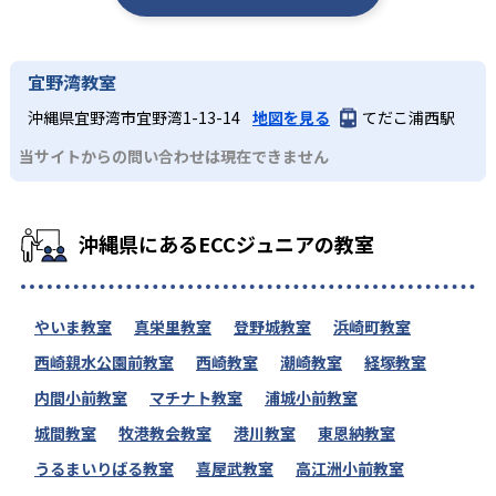
宜野湾教室
沖縄県宜野湾市宜野湾1-13-14
地図を見る
てだこ浦西駅
当サイトからの問い合わせは現在できません
沖縄県にあるECCジュニアの教室
やいま教室
真栄里教室
登野城教室
浜崎町教室
西崎親水公園前教室
西崎教室
潮崎教室
経塚教室
内間小前教室
マチナト教室
浦城小前教室
城間教室
牧港教会教室
港川教室
東恩納教室
うるまいりばる教室
喜屋武教室
高江洲小前教室