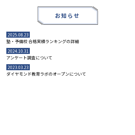
お知らせ
2025.08.23
塾・予備校 合格実績ランキングの詳細
2024.10.31
アンケート調査について
2023.03.23
ダイヤモンド教育ラボのオープンについて
都道府県別一覧
北海道・東北
主要な塾一覧
北海道
青森県
岩手県
宮城県
秋田県
【掲載塾一覧を見る】
授業スタイル
山形県
福島県
臨海セミナー
関東
個別指導