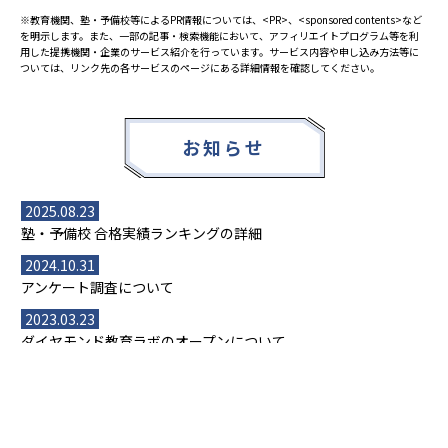
※教育機関、塾・予備校等によるPR情報については、<PR>、<sponsored contents>など
を明示します。また、一部の記事・検索機能において、アフィリエイトプログラム等を利
用した提携機関・企業のサービス紹介を行っています。サービス内容や申し込み方法等に
ついては、リンク先の各サービスのページにある詳細情報を確認してください。
お知らせ
2025.08.23
塾・予備校 合格実績ランキングの詳細
2024.10.31
アンケート調査について
2023.03.23
ダイヤモンド教育ラボのオープンについて
都道府県別一覧
北海道・東北