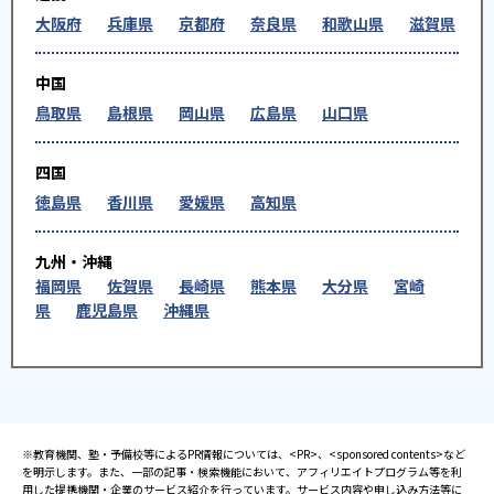
大阪府
兵庫県
京都府
奈良県
和歌山県
滋賀県
中国
鳥取県
島根県
岡山県
広島県
山口県
四国
徳島県
香川県
愛媛県
高知県
九州・沖縄
福岡県
佐賀県
長崎県
熊本県
大分県
宮崎
県
鹿児島県
沖縄県
※教育機関、塾・予備校等によるPR情報については、<PR>、<sponsored contents>など
を明示します。また、一部の記事・検索機能において、アフィリエイトプログラム等を利
用した提携機関・企業のサービス紹介を行っています。サービス内容や申し込み方法等に