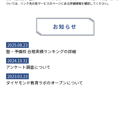
ついては、リンク先の各サービスのページにある詳細情報を確認してください。
お知らせ
2025.08.23
塾・予備校 合格実績ランキングの詳細
2024.10.31
アンケート調査について
2023.03.23
ダイヤモンド教育ラボのオープンについて
都道府県別一覧
北海道・東北
主要な塾一覧
北海道
青森県
岩手県
宮城県
秋田県
【掲載塾一覧を見る】
授業スタイル
山形県
福島県