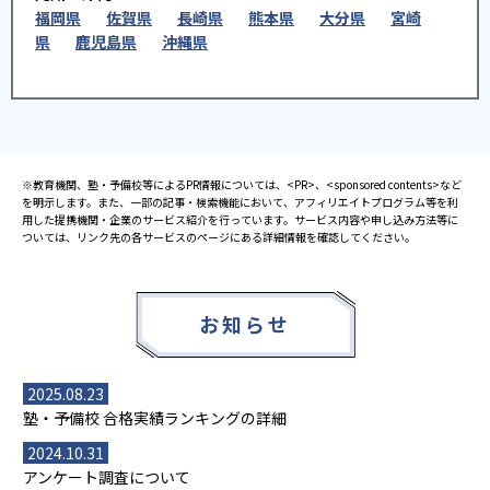
福岡県
佐賀県
長崎県
熊本県
大分県
宮崎
県
鹿児島県
沖縄県
※教育機関、塾・予備校等によるPR情報については、<PR>、<sponsored contents>など
を明示します。また、一部の記事・検索機能において、アフィリエイトプログラム等を利
用した提携機関・企業のサービス紹介を行っています。サービス内容や申し込み方法等に
ついては、リンク先の各サービスのページにある詳細情報を確認してください。
お知らせ
2025.08.23
塾・予備校 合格実績ランキングの詳細
2024.10.31
アンケート調査について