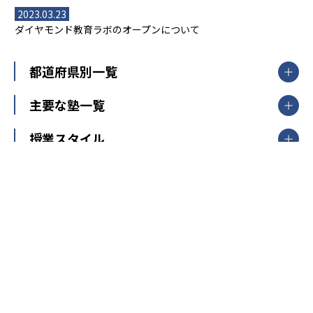
2023.03.23
ダイヤモンド教育ラボのオープンについて
都道府県別一覧
北海道・東北
主要な塾一覧
北海道
青森県
岩手県
宮城県
秋田県
【掲載塾一覧を見る】
授業スタイル
山形県
福島県
臨海セミナー
関東
個別指導
塾ランキング
東京個別指導学院
東京都
神奈川県
埼玉県
千葉県
茨城県
集団授業
個別指導塾TOMAS
栃木県
群馬県
中学受験ランキング
カテゴリ別記事一覧
オンライン指導
明光義塾
大学受験ランキング
北陸
映像授業
ナビ個別指導学院
中学受験
特集
新潟県
富山県
石川県
福井県
個別教室のトライ
高校受験
東進ハイスクール
中部
開成番長直伝！子どもの受験を成功させる方法
中高一貫校・高校
大学受験
武田塾
愛知県
静岡県
岐阜県
三重県
長野県
令和時代の失敗しない塾選び
資格取得・学び直し
山梨県
2020年代の教育
中学入試最前線
教育費・塾代