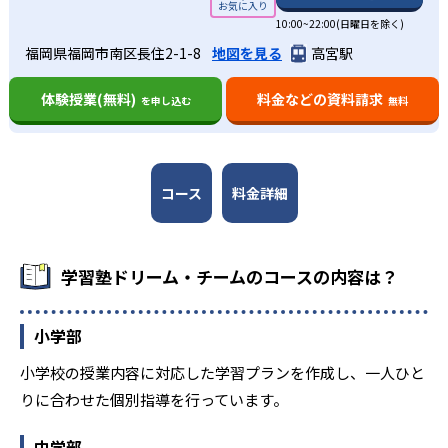
履正社高校
10:00~22:00(日曜日を除く)
東海大学付属大阪仰星高校
福岡県福岡市南区長住2-1-8
地図を見る
高宮駅
大阪青凌高校
体験授業(無料)
料金などの資料請求
を申し込む
無料
追手門学院大手前高校
大阪薫英女学院高校
浪速高校
コース
料金詳細
常翔啓光高校
大阪国際高校
アサンプション国際高校
学習塾ドリーム・チームのコースの内容は？
金光大阪高校
阪南大学附属高校
小学部
大阪産業大学附属高校
小学校の授業内容に対応した学習プランを作成し、一人ひと
大阪学院大学附属高校
りに合わせた個別指導を行っています。
須磨学園高校
雲雀丘学園高校
中学部