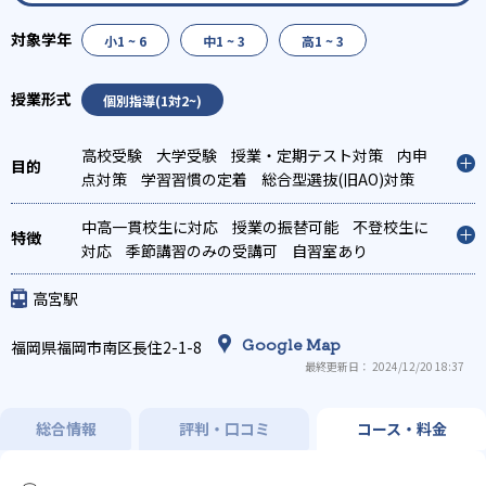
小1 ~ 6
中1 ~ 3
高1 ~ 3
個別指導(1対2~)
高校受験
大学受験
授業・定期テスト対策
内申
点対策
学習習慣の定着
総合型選抜(旧AO)対策
推薦入試対策
学校別特化対策
国公立大対策
私
大対策
中高一貫校生に対応
共通テスト対策
授業の振替可能
英検(英語検定)対策
不登校生に
漢
検(漢字検定)対策
対応
季節講習のみの受講可
数学特化対策
自習室あり
その他科目別特
化対策
高宮駅
Google Map
福岡県福岡市南区長住2-1-8
最終更新日： 2024/12/20 18:37
総合情報
評判・口コミ
コース・料金