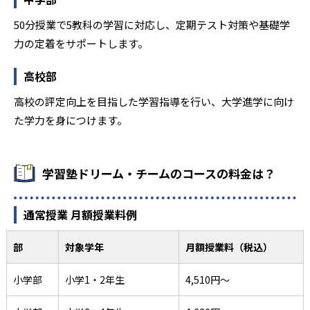
報徳学園高校
仁川学院高校
50分授業で5教科の学習に対応し、定期テスト対策や基礎学
園田学園高校
力の定着をサポートします。
武庫川女子大学附属高校
高校部
百合学院高校
甲子園学院高校
高校の評定向上を目指した学習指導を行い、大学進学に向け
た学力を身につけます。
三田松聖高校
芦屋学園高校
神港学園高校
立命館高校
学習塾ドリーム・チームのコースの料金は？
立命館宇治高校
通常授業 月額授業料例
光泉カトリック高校
龍谷大学付属平安高校
大谷高校
部
対象学年
月額授業料（税込）
京都文教高校
近江兄弟社高校
小学部
小学1・2年生
4,510円～
近江高校
平安女学院高校