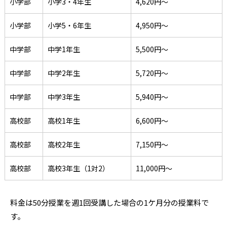
小学部
小学3・4年生
4,620円～
京都精華高校
滋賀学園高校
小学部
小学5・6年生
4,950円～
京都両洋高校
京都西山高校
中学部
中学1年生
5,500円～
京都廣学館高校
中学部
中学2年生
5,720円～
滋賀短期大学附属高校
綾羽高校
中学部
中学3年生
5,940円～
京都明徳高校
京都翔英高校
高校部
高校1年生
6,600円～
福岡大学附属大濠高校
西南学院高校
筑陽学園高校
高校部
高校2年生
7,150円～
筑紫女学園高校
高校部
高校3年生（1対2）
11,000円～
九州産業大学附属九州高校
料金は50分授業を週1回受講した場合の1ケ月分の授業料で
九州産業大学附属九州産業高校
す。