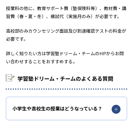
福岡工業大学附属城東高校
授業料の他に、教育サポート費（塾保険料等）、教材費・講
中村学園高校
習費（春・夏・冬）、模試代（実施月のみ）が必要です。
福岡大学附属若葉高校
高校部のみカウンセリング面談及び到達確認テストの料金が
福岡雙葉高校
東福岡高校
必要です。
福岡舞鶴高校
博多女子高校
詳しく知りたい方は学習塾ドリーム・チームのHPからお問
い合わせすることをおすすめする。
筑紫台高校
福岡女子商業高校
博多高校
純真高校
学習塾ドリーム・チームのよくある質問
他
※2026年の実績。公式サイトより
小学生や高校生の授業はどうなっている？