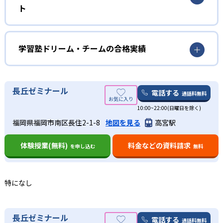
ト
出物やテストの対策など、学校の成績に直結する授業を受
けたい生徒におすすめだ。
どんなメリットがある？
授業で出された課題のサポートなど、通っている中学校に
学習塾ドリーム・チームの合格実績
合わせた対策をしてくれるので、内申アップや評定アップ
を狙いやすい。
学習塾ドリーム・チームの合格実績は？
どんなデメリットがある？
学習塾ドリーム・チームは、公式サイトにて合格実績を公
長丘ゼミナール
電話する
通話料無料
開している。
地元対応のため対象の学校が限定される。
10:00~22:00(日曜日を除く)
高校の合格実績
福岡県福岡市南区長住2-1-8
地図を見る
高宮駅
桃山学院高校
関西大倉高校
体験授業(無料)
料金などの資料請求
を申し込む
無料
箕面自由学園高校
関西大学北陽高校
常翔学園高校
特になし
追手門学院高校
早稲田大阪高校
長丘ゼミナール
電話する
通話料無料