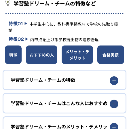
学習塾ドリーム・チームの特徴など
特徴
01
中学生中心に、教科書準拠教材で学校の先取り授
業
特徴
02
内申点を上げる学校提出物の進捗管理
メリット・デ
特徴
おすすめの人
合格実績
メリット
学習塾ドリーム・チームの特徴
学習塾ドリーム・チームは中学生をメーンターゲットにし
ており、各教室は１つの中学校区に特化している。学校の
学習塾ドリーム・チームはこんな人におすすめ
教科書に準拠した教材を使用して、学校の授業を先取り学
習する。提出物チェックやテスト対策にも力を入れてい
中学部では、学校の定期テスト前には、全問正解でないと
る。学校で出された課題やテキストに合わせた指導を受け
次に進めない「理社マラソン」や、テスト当日朝7時から最
ることが可能。
学習塾ドリーム・チームのメリット・デメリッ
終チェックをする「モーニングスクール」などを実施。提