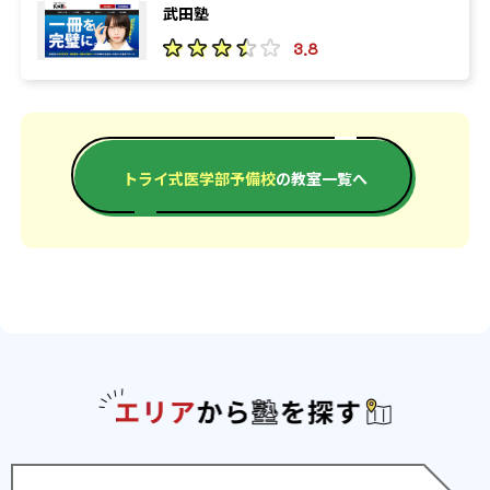
武田塾
3.8
トライ式医学部予備校
の教室一覧へ
エリアか