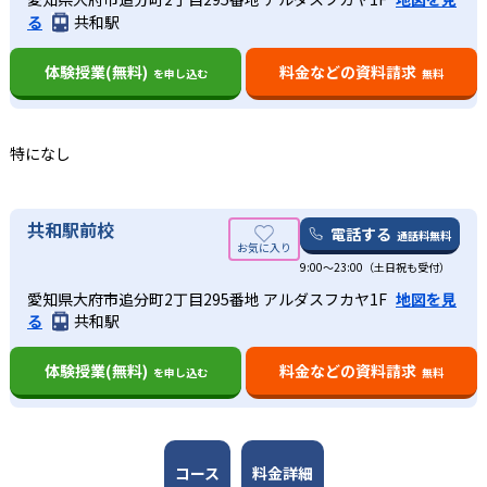
る
共和駅
-
-
北海道大学
札幌医科大学
体験授業(無料)
料金などの資料請求
を申し込む
無料
-
-
旭川医科大学
弘前大学
-
-
秋田大学
東北大学
特になし
-
-
山形大学
福島県立医科大学
共和駅前校
電話する
通話料無料
-
-
筑波大学
群馬大学
9:00～23:00（土日祝も受付）
-
-
愛知県大府市追分町2丁目295番地 アルダスフカヤ1F
地図を見
千葉大学
東京大学
る
共和駅
-
-
東京医科歯科大学
金沢大学
体験授業(無料)
料金などの資料請求
を申し込む
無料
-
-
富山大学
福井大学
-
-
信州大学
浜松医科大学
コース
料金詳細