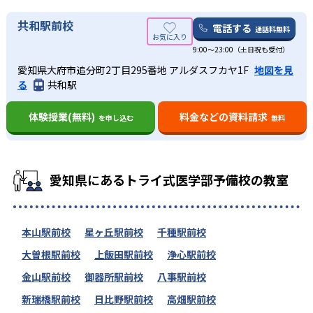
共和駅前校
電話する
通話料無料
9:00～23:00（土日祝も受付）
愛知県大府市追分町2丁目295番地 アルダスフカヤ1F
地図を見
る
共和駅
体験授業(無料)
料金などの資料請求
を申し込む
無料
愛知県にあるトライ式医学部予備校の教室
本山駅前校
星ヶ丘駅前校
千種駅前校
大曽根駅前校
上飯田駅前校
浄心駅前校
金山駅前校
御器所駅前校
八事駅前校
新瑞橋駅前校
日比野駅前校
高畑駅前校