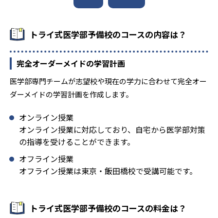
-
-
名古屋大学
名古屋市立大学
-
-
トライ式医学部予備校のコースの内容は？
岐阜大学
滋賀医科大学
-
-
大阪大学
奈良県立医科大学
完全オーダーメイドの学習計画
-
-
鳥取大学
島根大学
医学部専門チームが志望校や現在の学力に合わせて完全オー
ダーメイドの学習計画を作成します。
-
-
広島大学
山口大学
オンライン授業
-
-
香川大学
神戸大学
オンライン授業に対応しており、自宅から医学部対策
の指導を受けることができます。
-
-
愛媛大学
徳島大学
オフライン授業
オフライン授業は東京・飯田橋校で受講可能です。
-
-
九州大学
佐賀大学
-
-
長崎大学
大分大学
トライ式医学部予備校のコースの料金は？