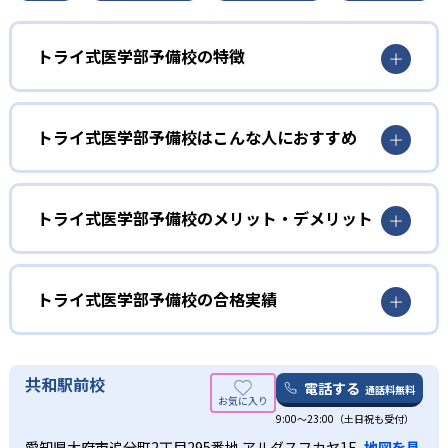
トライ式医学部予備校の特徴
医学部受験専門講師によるマンツーマン授業で、質の高い
授業が受けられる。また、毎週の現役医学部生による徹底
トライ式医学部予備校はこんな人におすすめ
的なコーチングで、「わかったつもり」を防ぎ、学習効率
を高める。
トライ式医学部予備校は全国の医学部82大学の受験ノウハ
ウの蓄積から、大学の傾向に合わせた最適なカリキュラム
トライ式医学部予備校のメリット・デメリット
を立てられる。厳選されたプロ講師によるマンツーマン授
業、現役医学部生によるコーチングなどで、志望校合格に
どんなメリットがある？
向けた最適のルートで受験対策を進められる。
トライのブランド力を活かし、教育プランナー「トライさ
トライ式医学部予備校の合格実績
ん」が33万人の講師の中から最適な講師を選任する。
トライ式医学部予備校の合格実績は？
どんなデメリットがある？
トライ式医学部予備校は、公式サイトにて合格実績を公開
共和駅前校
オーダーメイドカリキュラムで受講科目や授業時間数を自
電話する
通話料無料
している。
由に設定できる反面、料金が高くなる恐れがある。
9:00～23:00（土日祝も受付）
大学の合格実績
愛知県大府市追分町2丁目295番地 アルダスフカヤ1F
地図を見