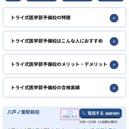
トライ式医学部予備校の特徴
医学部受験専門講師によるマンツーマン授業で、質の高い
授業が受けられる。また、毎週の現役医学部生による徹底
トライ式医学部予備校はこんな人におすすめ
的なコーチングで、「わかったつもり」を防ぎ、学習効率
を高める。
トライ式医学部予備校は全国の医学部82大学の受験ノウハ
ウの蓄積から、大学の傾向に合わせた最適なカリキュラム
トライ式医学部予備校のメリット・デメリット
を立てられる。厳選されたプロ講師によるマンツーマン授
業、現役医学部生によるコーチングなどで、志望校合格に
どんなメリットがある？
向けた最適のルートで受験対策を進められる。
トライのブランド力を活かし、教育プランナー「トライさ
トライ式医学部予備校の合格実績
ん」が33万人の講師の中から最適な講師を選任する。
トライ式医学部予備校の合格実績は？
どんなデメリットがある？
トライ式医学部予備校は、公式サイトにて合格実績を公開
八戸ノ里駅前校
オーダーメイドカリキュラムで受講科目や授業時間数を自
電話する
通話料無料
している。
由に設定できる反面、料金が高くなる恐れがある。
9:00～23:00（土日祝も受付）
大学の合格実績