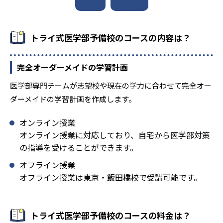
-
-
名古屋大学
名古屋市立大学
-
-
トライ式医学部予備校のコースの内容は？
岐阜大学
滋賀医科大学
-
-
大阪大学
奈良県立医科大学
完全オーダーメイドの学習計画
-
-
鳥取大学
島根大学
医学部専門チームが志望校や現在の学力に合わせて完全オー
ダーメイドの学習計画を作成します。
-
-
広島大学
山口大学
オンライン授業
-
-
香川大学
神戸大学
オンライン授業に対応しており、自宅から医学部対策
の指導を受けることができます。
-
-
愛媛大学
徳島大学
オフライン授業
オフライン授業は東京・飯田橋校で受講可能です。
-
-
九州大学
佐賀大学
-
-
長崎大学
大分大学
トライ式医学部予備校のコースの料金は？