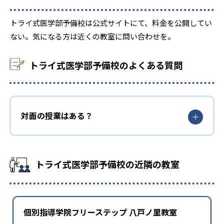
-
-
鹿児島大学
琉球大学
トライ式医学部予備校は公式サイトにて、料金を公開してい
-
-
防衛医科大学校
岩手医科大学
ない。気になる方は近くの教室に問い合わせを。
-
-
自治医科大学
獨協医科大学
トライ式医学部予備校のよくある質問
-
-
埼玉医科大学
国際医療福祉大学
-
-
北里大学
杏林大学
対面の授業はある？
-
-
慶應義塾大学
順天堂大学
-
-
昭和大学
帝京大学
トライ式医学部予備校の近隣の教室
-
-
東海大学
東京医科大学
-
東京慈恵会医科大学
個別指導学院フリーステップ 八戸ノ里教室
-
-
東京女子医科大学
東邦大学