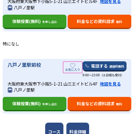
大阪府東大阪市下小阪5-1-21 山三エイトビル4F
地図を見る
八戸ノ里駅
-
-
北海道大学
札幌医科大学
体験授業(無料)
料金などの資料請求
を申し込む
無料
-
-
旭川医科大学
弘前大学
-
-
秋田大学
東北大学
特になし
-
-
山形大学
福島県立医科大学
八戸ノ里駅前校
電話する
通話料無料
-
-
筑波大学
群馬大学
9:00～23:00（土日祝も受付）
-
-
大阪府東大阪市下小阪5-1-21 山三エイトビル4F
地図を見る
千葉大学
東京大学
八戸ノ里駅
-
-
東京医科歯科大学
金沢大学
体験授業(無料)
料金などの資料請求
を申し込む
無料
-
-
富山大学
福井大学
-
-
信州大学
浜松医科大学
コース
料金詳細