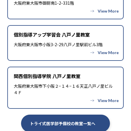
大阪府東大阪市御厨南1-2-331階
-
-
日本大学
日本医科大学
-
聖マリアンナ医科大学
個別指導アップ学習会 八戸ノ里教室
-
-
金沢医科大学
愛知医科大学
大阪府東大阪市小阪3-2-29八戸ノ里駅前ビル3階
-
-
藤田医科大学
大阪医科薬科大学
-
-
関西医科大学
近畿大学
関西個別指導学院 八戸ノ里教室
-
-
兵庫医科大学
川崎医科大学
大阪府東大阪市下小阪２−１４−１６天正八戸ノ里ビル
４Ｆ
-
-
久留米大学
産業医科大学
-
福岡大学
トライ式医学部予備校の教室一覧へ
※合格年の明記はなし