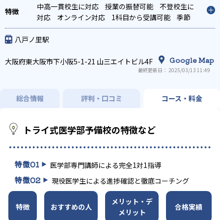
中高一貫校生に対応
授業の振替可能
不登校生に
対応
オンライン対応
1科目から受講可能
季節
講習のみの受講可
自習室あり
八戸ノ里駅
Google Map
大阪府東大阪市下小阪5-1-21 山三エイトビル4F
最終更新日： 2025/03/13 11:49
総合情報
評判・口コミ
コース・料金
トライ式医学部予備校の特徴など
特徴
01
医学部専門講師による完全1対1指導
特徴
02
現役医学生による進捗確認と徹底コーチング
メリット・デ
特徴
おすすめの人
合格実績
メリット