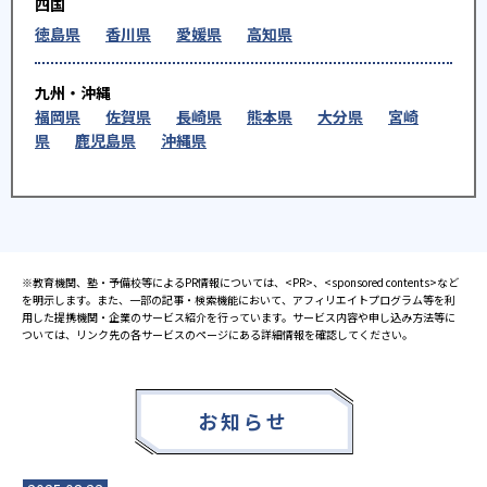
四国
徳島県
香川県
愛媛県
高知県
九州・沖縄
福岡県
佐賀県
長崎県
熊本県
大分県
宮崎
県
鹿児島県
沖縄県
※教育機関、塾・予備校等によるPR情報については、<PR>、<sponsored contents>など
を明示します。また、一部の記事・検索機能において、アフィリエイトプログラム等を利
用した提携機関・企業のサービス紹介を行っています。サービス内容や申し込み方法等に
ついては、リンク先の各サービスのページにある詳細情報を確認してください。
お知らせ