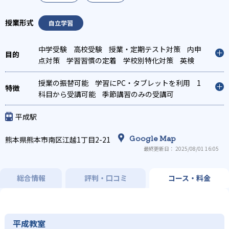
自立学習
中学受験
高校受験
授業・定期テスト対策
内申
点対策
学習習慣の定着
学校別特化対策
英検
(英語検定)対策
漢検(漢字検定)対策
数学特化対
策
授業の振替可能
英語・英会話特化対策
学習にPC・タブレットを利用
その他科目別特化対策
1
科目から受講可能
季節講習のみの受講可
平成駅
Google Map
熊本県熊本市南区江越1丁目2-21
最終更新日： 2025/08/01 16:05
総合情報
評判・口コミ
コース・料金
平成教室