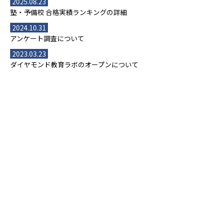
2025.08.23
塾・予備校 合格実績ランキングの詳細
2024.10.31
アンケート調査について
2023.03.23
ダイヤモンド教育ラボのオープンについて
都道府県別一覧
北海道・東北
主要な塾一覧
北海道
青森県
岩手県
宮城県
秋田県
【掲載塾一覧を見る】
授業スタイル
山形県
福島県
臨海セミナー
関東
個別指導
塾ランキング
東京個別指導学院
東京都
神奈川県
埼玉県
千葉県
茨城県
集団授業
個別指導塾TOMAS
栃木県
群馬県
中学受験ランキング
カテゴリ別記事一覧
オンライン指導
明光義塾
大学受験ランキング
北陸
映像授業
ナビ個別指導学院
中学受験
特集
新潟県
富山県
石川県
福井県
個別教室のトライ