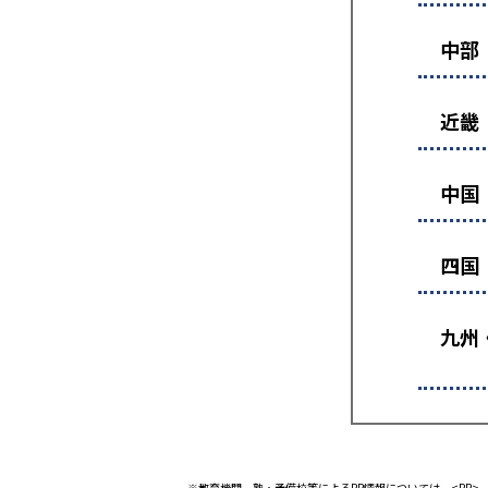
中部
近畿
中国
四国
九州
※教育機関、塾・予備校等によるPR情報については、<PR>、