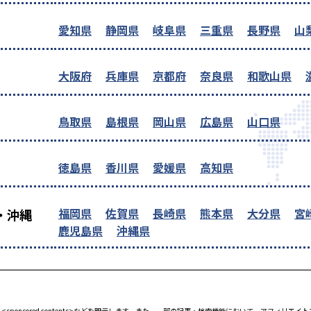
愛知県
静岡県
岐阜県
三重県
長野県
山
大阪府
兵庫県
京都府
奈良県
和歌山県
鳥取県
島根県
岡山県
広島県
山口県
徳島県
香川県
愛媛県
高知県
福岡県
佐賀県
長崎県
熊本県
大分県
宮
・沖縄
鹿児島県
沖縄県
<sponsored contents>などを明示します。また、一部の記事・検索機能において、アフィリ