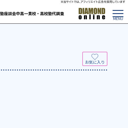
塾
座談会
中高一貫校・高校
塾代調査