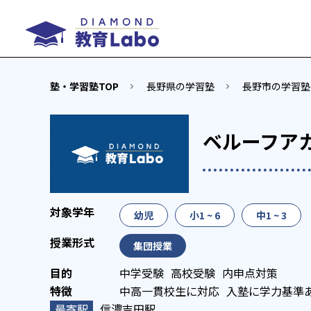
塾・学習塾TOP
長野県の学習塾
長野市の学習塾
ベルーフア
幼児
小1 ~ 6
中1 ~ 3
集団授業
中学受験
高校受験
内申点対策
中高一貫校生に対応
入塾に学力基準
信濃吉田駅