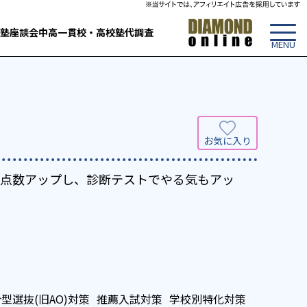
塾
座談会
中高一貫校・高校
塾代調査
トで点数アップし、診断テストでやる気もアッ
型選抜(旧AO)対策
推薦入試対策
学校別特化対策