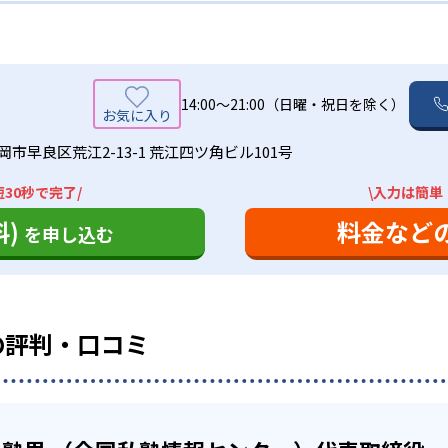
格診断からやる気を出すための授業プランを計画してくれる。
り、コツコツ勉強して結果を残したい人に向いている。スクール
格実績は？
のが魅力。部活動で忙しい生徒でも、自由に選択できるので、
回数を選べるのも魅力的。習い事の両立を図れるので、自分の
ところを可視化し、子ども自身がどこでつまずいているかわか
どものわからない部分を講師の先生も熟知し指導してくれる環境が
。記載されている校舎もあれば、記載されていない校舎もある
き出すことが可能。
14:00〜21:00（日曜・祝日を除く）
もにも、個別指導スクールIEはおすすめ。志望校に応じて、個
インでの受講も可能。近くにスクールIEがなくても受講できる
える。
の合格実績を記載する。
個別指導もある
市早良区荒江2-13-1 荒江四ツ角ビル101号
30秒で完了/
\入力は簡単
を克服し、マイペースに頑張りたい人向け
ない人でも通うことができるのが魅力的。インターネットを通し
)
料金など
が可能。受講できる科目も幅広いので、遠方から通いたい人にお
を申し込む
で頑張りたい人に向いている。診断テストに加え、生徒の理解
師を選ぶことができない点である。相性の合わない先生だと、
-
-
が可能。自分の苦手な部分を把握し、積極的に勉強のやる気を
明法中学校
藤村女子中学校
えてもらえない可能性もあるので、内容が理解しづらいことも
を理解し、克服できるように手引きしてくれるだろう。
ベルと比較することができない。自分が相対的にどれだけでき
の評判・口コミ
る。スクールIEでは、おためしパックとして、90分×4回で3
人におすすめ。
いない時期もある。お近くの校舎に確認することをおすすめす