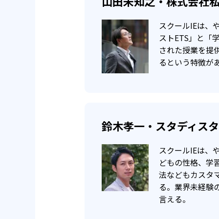
山田未知之・株式会社私
お茶の水女子大学附属高校
スクールIEは
-
多摩科学技術高校
ストETS」と「
された授業を提
-
拝島高校
るという特徴が
瑞
-
法政大学高校
-
明法高校
明
鈴木孝一・スタディス
-
立川女子高校
スクールIEは、
どもの性格、学
他
法などもカスタ
る。業界未経験
言える。
大学の合格実績