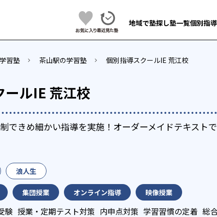
地域で塾探し
塾一覧
個別指導
学習塾
茶山駅の学習塾
個別指導スクールIE 荒江校
ールIE 荒江校
の担任制できめ細かい指導を実施！オーダーメイドテキス
浪人生
集団授業
オンライン指導
映像授業
受験
授業・定期テスト対策
内申点対策
学習習慣の定着
総合