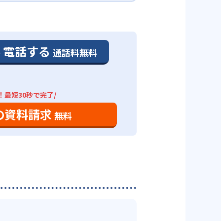
IEの最大の特徴として、自由に
自分のライフスタイルに合った授
ライフスタイルに合わせられる。
るようにしている。この2点の診
整っている。
。近くの校舎へ資料請求して確認
電話する
通話料無料
別に受験対策が可能なので、自分
ので、わざわざ足を運ぶ必要がな
！最短30秒で完了/
て、授業が受けられる。遠方の方
の資料請求
すすめ。
無料
度に応じたオリジナル教材がある
塾に通うのが苦痛に感じる生徒も
ひきだすこともできる。講師も担
あるだろう。
るのか把握しづらい。
,300円の格安パックがある。どの
る。