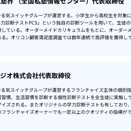
塾界 （全国私塾情報センター）代表取締役
-
-
東京工業高等専門学校
八王子東高
、やる気スイッチグループが運営する、小学生から高校生を対象
-
-
東大和南高校
府中東高校
小平
学力診断テストPCS」という独自の診断ツールを用いて、生徒
供している。オーダーメイドカリキュラムをもとに、オーダー
-
-
ある。オリコン顧客満足度調査では数年連続で高評価を獲得し
穂農芸高校
東村山高校
国際基督教大
-
-
錦城高校
拓殖大学第一高校
明治学
-
-
星学園高校
昭和第一学園高校
国立音
タジオ株式会社代表取締役
-
東野高校
やる気スイッチグループが運営するフランチャイズ主体の個別指
習習慣、生活習慣を診断する個性診断テストを全生徒に実施し
マイズされる。またオリジナルの学力診断テストも有しており
のフランチャイズオーナーでも一定以上のクオリティの指導が