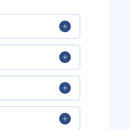
出典：個別指導スクールIE
ても、学習時間を確保できるのはメ
るので、一人一人の授業プランを
自身の勉強方法を確立し、生徒の
小さな子どもでも自分に何が足り
で生徒自身のやる気を引き出す。
ス」「内気」など、勉強において必
れる。