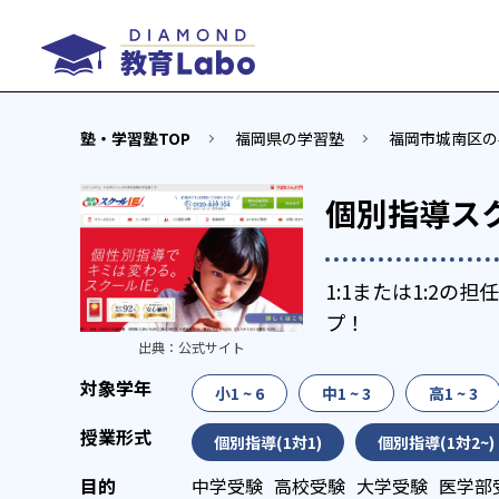
塾・学習塾TOP
福岡県の学習塾
福岡市城南区の
個別指導スク
1:1または1:2
プ！
出典：
公式サイト
小1 ~ 6
中1 ~ 3
高1 ~ 3
個別指導(1対1)
個別指導(1対2~)
中学受験
高校受験
大学受験
医学部