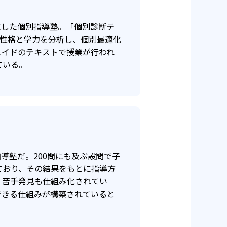
-
-
校
昭和高校
にした個別指導塾。「個別診断テ
-
西高校
の性格と学力を分析し、個別最適化
メイドのテキストで授業が行われ
-
ている。
学高校
-
院東村山高校
-
楽大学附属高校
導塾だ。200問にも及ぶ設問で子
ており、その結果をもとに指導方
、苦手発見も仕組み化されてい
できる仕組みが構築されていると