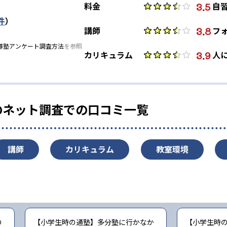
3.5
料金
自
件
）
3.8
講師
フ
導塾アンケート調査方法
を参照
3.9
カリキュラム
人
のネット調査での口コミ一覧
講師
カリキュラム
教室環境
の
【小学生時の通塾】多分塾に行かなか
【小学生時