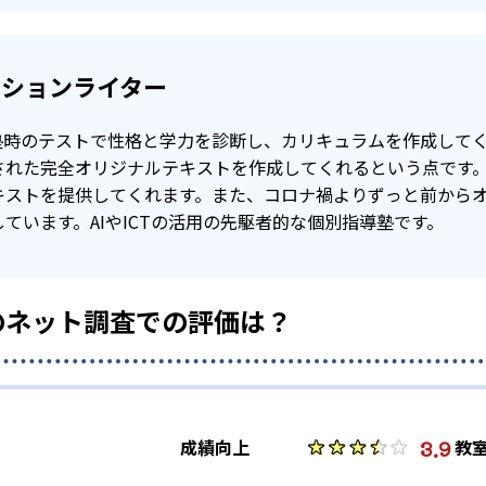
-
-
-
芝浦工業大学
日本大学
東洋大学
クションライター
-
-
-
子栄養大学
武蔵野大学
亜細亜大学
入塾時のテストで性格と学力を診断し、カリキュラムを作成して
-
-
-
明星大学
東京工科大学
帝京大学
された完全オリジナルテキストを作成してくれるという点です
キストを提供してくれます。また、コロナ禍よりずっと前から
ています。AIやICTの活用の先駆者的な個別指導塾です。
のネット調査での評価は？
3.9
成績向上
教