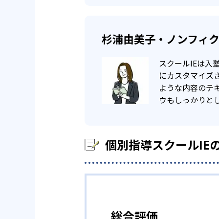
-
関西学院大学
杉浦由美子・ノンフィ
-
専修大学
女
スクールIEは
-
実践女子大学
にカスタマイズ
ような内容のテ
ウもしっかりとし
他
※2023年度 東大和校記載
他、多数合格
個別指導スクールIE
総合評価