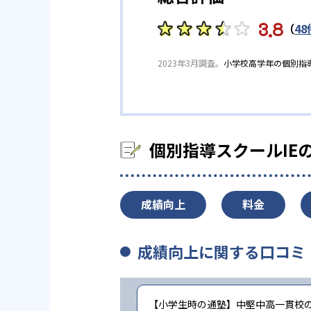
3.8
（
48
2023年3月調査。
小学校高学年の個別指
個別指導スクールIE
成績向上
料金
成績向上に関する口コミ
【小学生時の通塾】中堅中高一貫校