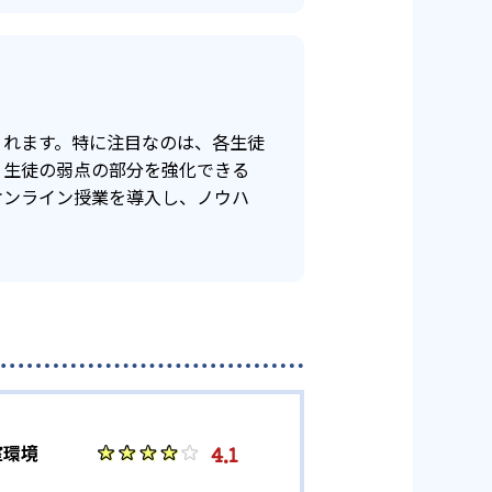
-
駒澤大学
-
大妻女子大学
くれます。特に注目なのは、各生徒
-
帝京平成大学
。生徒の弱点の部分を強化できる
オンライン授業を導入し、ノウハ
4.1
室環境