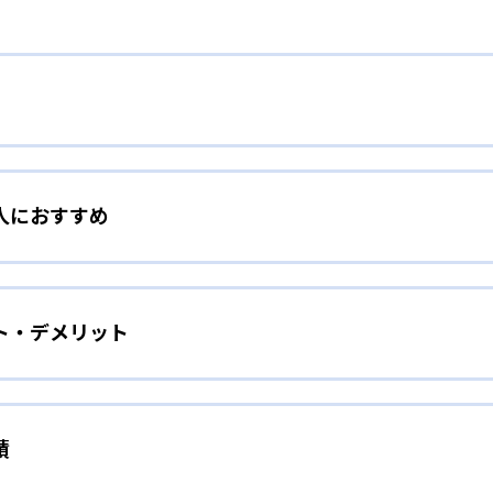
、科目を選び苦手科目を克服
人におすすめ
し、習い事と両立できることが特徴の1つ。他の習い事があっ
勉強を習慣化したい人向け
たいという方にもおすすめ。自分の学びたい科目、回数を選べ
ト・デメリット
習慣化したい人に向いている。診断テストを行うことで、生徒
た、学力診断テストでは、自分の理解度も可視化されるので、
で子どものやる気をアップ
績
リットは、診断テストがあるところである。学力診断と個性診断
て、学校のテストで点数を上げたい人向け
テストETSの2種類を実施している。「プラス思考」「マイペー
きていないか可視化することで、勉強するための意欲を上げら