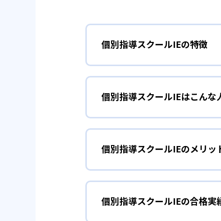
個別指導スクールIEの特徴
01
自由な時間
個別指導スクールIEはこんな
自分の希望する時間や曜日を選択
リット。
意欲を高めて、
小学生
また、自分の苦手科目だけ克服し
個別指導スクールIEのメリッ
小学生は、勉強の意欲を高めて、
選ぶことができる。
やる気を引き出すことが可能。ま
ないかがわかりやすい。
どんなメリットがある？
02
診断テスト
個別指導スクールIEの合格実
個別指導スクールIEの最大のメ
部活動と両立し
中学生
学力診断テストPCSと個性診断
自分の性格を知り、どこが理解で