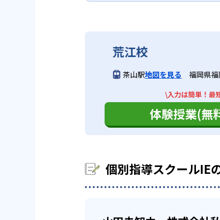
要な性格診断をまず行う。その性
中学生では、部活動との両立を図
個別指導スクールIEの合
時間、曜日、科目、回数が選べる
また、自由に時間や曜日、科目、
業プランを立てられる。
学力診断テストでは、わからない
1:1、1:2の担任制なので、子
合格実績は、各校舎によって違う
断テストで、子どものやる気を引
してほしい。
荒江校
また、高校受験を控えている子ど
遠方で通えない生徒には、オンラ
のレベルに応じた対策をしてもら
いのが良い点である。
ここでは、東京都にある東大和校
03
オンライン
茶山駅
地図を見る
福岡県福岡
\入力は簡単！最短
自分の苦手分野
どんなデメリットがある？
中学校の合格実績
高校生
自分の家の近くにスクールIEが
体験授業(無料
でもスクールIEを受講すること
高校生では、コツコツマイペース
デメリットを挙げるとすれば、講
-
ので、苦手な単元を克服すること
明治学院中学校
いるだろう。熟練した指導者に教
任制なので、子どもの苦手な部分
また、個別指導なので、周りのレ
個別指導スクールIE
他
また、大学受験のための勉強もでき
ように勉強していくか、知りたい
高校の合格実績
ただし、対象外の校舎や行われて