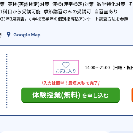
策
英検(英語検定)対策
漢検(漢字検定)対策
数学特化対策
そ
1科目から受講可能
季節講習のみの受講可
自習室あり
023年3月調査。
小学校高学年の個別指導塾アンケート調査方法
を参照
号
Google Map
14:00〜21:00（日曜・
\入力は簡単！最短30秒で完了/
体験授業(無料)
を申し込む