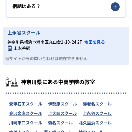
-
-
相模原
相模原弥栄
宿題はある？
-
東京科学大学附属科学技術
上永谷スクール
-
東京学芸大学附属
神奈川県横浜市港南区丸山台1-10-24 2F
地図を見る
-
東京工業高等専門
上永谷駅
当サイトからの問い合わせは現在できません
-
-
陸上自衛隊高等工科
鎌倉学園
-
-
佼成学園
藤嶺学園藤沢
神奈川県にある中萬学院の教室
-
-
日本学園
藤沢翔陵
-
-
愛甲石田スクール
伊勢原スクール
海老名スクール
武相
英理女子学院
金沢文庫スクール
上大岡スクール
上永谷スクール
-
-
鎌倉女子大学
函嶺白百合学園
川崎東口スクール
菊名スクール
北久里浜スクール
大雄山スクール
茅ヶ崎スクール
辻堂スクール