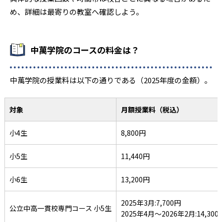
-
-
横浜翠嵐
希望ケ丘
め、詳細は最寄りの教室へ確認しよう。
-
-
-
光陵
市立桜丘
松陽
-
-
市立戸塚
横浜平沼
中萬学院のコースの料金は？
-
-
市立金沢
柏陽
中萬学院の授業料は以下の通りである（2025年度の金額）。
-
-
市立みなと総合
横浜国際
対象
月額授業料（税込）
-
-
横浜栄
市立横浜商業
小4生
8,800円
-
-
横浜氷取沢
横浜緑ケ丘
小5生
11,440円
-
-
市立川崎総合科学
新城
小6生
13,200円
-
-
住吉
市立高津
2025年3月:7,700円
公立中高一貫校専門コース 小5生
-
-
-
2025年4月～2026年2月:14,300
市立橘
追浜
横須賀