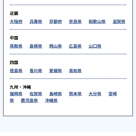
-
-
湘南国際アカデミー
星槎国際
近畿
-
-
-
青稜
相洋
第一学院
大阪府
兵庫県
京都府
奈良県
和歌山県
滋賀県
-
-
大成
拓殖大学第一
中国
鳥取県
島根県
岡山県
広島県
山口県
-
-
橘学苑
立花学園
四国
-
-
中央大学附属横浜
鶴見大学附属
徳島県
香川県
愛媛県
高知県
-
-
桐蔭学園
東海大学付属相模
九州・沖縄
-
-
東京
東京実業
福岡県
佐賀県
長崎県
熊本県
大分県
宮崎
県
鹿児島県
沖縄県
-
-
桐光学園
日本体育大学荏原
-
-
日本大学
日本大学第三