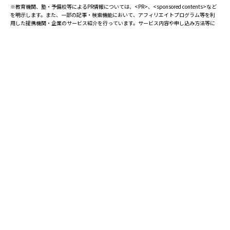
-
-
日本大学藤沢
日本大学三島
※教育機関、塾・予備校等によるPR情報については、<PR>、<sponsored contents>など
を明示します。また、一部の記事・検索機能において、アフィリエイトプログラム等を利
-
-
用した提携機関・企業のサービス紹介を行っています。サービス内容や申し込み方法等に
八王子学園八王子
八王子実践
ついては、リンク先の各サービスのページにある詳細情報を確認してください。
-
-
日立工業専修
平塚学園
お知らせ
-
-
弘前東
法政大学国際
-
-
法政大学第二
朋優学院
2025.08.23
塾・予備校 合格実績ランキングの詳細
-
-
三浦学苑
目黒日本大学
2024.10.31
アンケート調査について
-
-
盛岡大学附属
山手学院
2023.03.23
ダイヤモンド教育ラボのオープンについて
-
-
大和商業高等専修
横須賀学院
-
-
横浜
横浜学園
都道府県別一覧
-
-
横浜商科大学
横浜翠陵
北海道・東北
主要な塾一覧