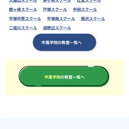
-
-
北鎌倉女子学園
相模女子大学
鶴ヶ峰スクール
戸塚スクール
中田スクール
-
-
女子美術大学付属
捜真女学校
平塚中原スクール
平塚南スクール
藤沢スクール
-
-
二俣川スクール
淵野辺スクール
玉川聖学院
日本女子大学附属
-
-
白鵬女子
フェリシア
中萬学院の教室一覧へ
-
-
緑ヶ丘女子
旭丘
-
-
麻布大学附属
飛鳥未来
中萬学院
の教室一覧へ
-
-
厚木中央
アレセイア湘南
-
-
-
市川
N高
S高
-
-
桜美林
大森学園
-
-
沖縄尚学
鹿島学園