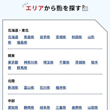
エリアか
-
-
鹿島学園（通信制）
鹿島山北
-
-
柏木学園
関東学院六浦
北海道・東北
-
-
鵠沼
クラーク記念国際
北海道
青森県
岩手県
宮城県
秋田県
山形
県
福島県
-
-
向上
光明学園相模原
-
-
国士舘
御殿場西
関東
東京都
神奈川県
埼玉県
千葉県
茨城県
栃木
-
-
埼玉栄
サレジオ工業高等専門
県
群馬県
-
-
品川翔英
芝国際
北陸
新潟県
富山県
石川県
福井県
-
-
秀英
湘南学院
中部
-
湘南工科大学附属
愛知県
静岡県
岐阜県
三重県
長野県
山梨県