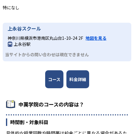
21
神奈川県立相模原中等教育
特になし
45
横浜市立南高等学校附属中
上永谷スクール
横浜市立横浜サイエンスフロンティア高等学
9
神奈川県横浜市港南区丸山台1-10-24 2F
地図を見る
校附属中
上永谷駅
14
当サイトからの問い合わせは現在できません
川崎市立川崎高等学校附属中
高校の合格実績
コース
料金詳細
-
-
市ケ尾
神奈川総合
中萬学院のコースの内容は？
-
-
港北
鶴見
-
市立横浜サイエンスフロンティア
時間割・対象科目
具体的な授業回数や時間帯は校舎ごとに異なる場合があるた