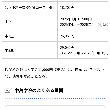
公立中高一貫校対策コース 小6生
18,700円
-
-
横須賀大津
市立横須賀総合
2025年3月:16,500円
-
-
-
大船
鎌倉
七里ガ浜
中1生
2025年4月～2026年2月:26,950
-
-
湘南
茅ケ崎北陵
中2生
26,950円
-
-
-
藤沢西
伊志田
大磯
29,040円
中3生
（2025年9月～2026年2月
-
-
秦野
秦野総合
-
-
平塚江南
足柄
授業料以外に入学金11,000円（税込）と、模試代、テキスト
代、諸費用が必要となる。
-
-
-
小田原
西湘
厚木
中萬学院のよくある質問
-
-
-
有馬
海老名
座間
-
-
-
大和
麻溝台
上溝