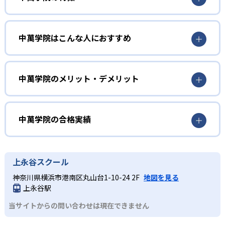
1
12年指導
中萬学院はこんな人におすすめ
中萬学院は小1から高校までの12年指導を実施している。公
立中高一貫校受検や高校受験、大学受験に必要な高度な思
小学生
考力と課題解決力を、小1段階からカリキュラムに組み込
み、主体的に学び続ける力の育成を目指す。
神奈川県の公立中高一貫校合格を目指す生徒
中萬学院のメリット・デメリット
2
教師陣
神奈川県立相模原中等教育学校・平塚中等教育学校、横浜
どんなメリットがある？
市立南高校附属中・横浜サイエンスフロンティア高校附属
教師は、授業研修やスピーチ大会、入試問題研究会、社内
中、川崎市立川崎高校附属中の県内5校の公立中高一貫校受
神奈川県での長年の指導で培った知見に基づき、神奈川県
中萬学院の合格実績
検定などによって力を常に磨いている。
験に対応。神奈川県立・横浜市立・川崎市立それぞれの特
内5校の公立中高一貫校受験をはじめ、高校受験や大学受験
色を踏まえた志望校別カリキュラムで合格を目指す。長年
で実績を出している。講師は研修・大会・検定・研究会な
中萬学院の合格実績は？
のノウハウと経験豊富な講師陣により、毎年多数の合格者
どを定期的に行って常に能力を磨いており、質の高い指導
中萬学院は合格実績を公式サイトで公開している。合格実
上永谷スクール
を輩出している。
を受けられる。
績は以下の通りである。
神奈川県横浜市港南区丸山台1-10-24 2F
地図を見る
どんなデメリットがある?
中学校の合格実績
上永谷駅
神奈川県内に教室が限定されるため、通塾範囲外の家庭に
当サイトからの問い合わせは現在できません
は利用が困難である。
91
神奈川県立平塚中等教育