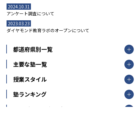
2024.10.31
アンケート調査について
2023.03.23
ダイヤモンド教育ラボのオープンについて
都道府県別一覧
北海道・東北
主要な塾一覧
北海道
青森県
岩手県
宮城県
秋田県
【掲載塾一覧を見る】
授業スタイル
山形県
福島県
臨海セミナー
関東
個別指導
塾ランキング
東京個別指導学院
東京都
神奈川県
埼玉県
千葉県
茨城県
集団授業
個別指導塾TOMAS
栃木県
群馬県
中学受験ランキング
カテゴリ別記事一覧
オンライン指導
明光義塾
大学受験ランキング
北陸
映像授業
ナビ個別指導学院
中学受験
特集
新潟県
富山県
石川県
福井県
個別教室のトライ
高校受験
東進ハイスクール
中部
開成番長直伝！子どもの受験を成功させる方法
中高一貫校・高校
大学受験