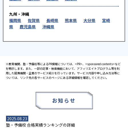
九州・沖縄
福岡県
佐賀県
長崎県
熊本県
大分県
宮崎
県
鹿児島県
沖縄県
※教育機関、塾・予備校等によるPR情報については、<PR>、<sponsored contents>など
を明示します。また、一部の記事・検索機能において、アフィリエイトプログラム等を利
用した提携機関・企業のサービス紹介を行っています。サービス内容や申し込み方法等に
ついては、リンク先の各サービスのページにある詳細情報を確認してください。
お知らせ
2025.08.23
塾・予備校 合格実績ランキングの詳細