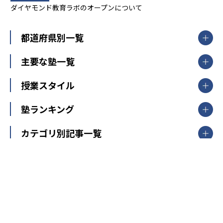
ダイヤモンド教育ラボのオープンについて
都道府県別一覧
北海道・東北
主要な塾一覧
北海道
青森県
岩手県
宮城県
秋田県
【掲載塾一覧を見る】
授業スタイル
山形県
福島県
臨海セミナー
関東
個別指導
塾ランキング
東京個別指導学院
東京都
神奈川県
埼玉県
千葉県
茨城県
集団授業
個別指導塾TOMAS
栃木県
群馬県
中学受験ランキング
カテゴリ別記事一覧
オンライン指導
明光義塾
大学受験ランキング
北陸
映像授業
ナビ個別指導学院
中学受験
特集
新潟県
富山県
石川県
福井県
個別教室のトライ
高校受験
東進ハイスクール
中部
開成番長直伝！子どもの受験を成功させる方法
中高一貫校・高校
大学受験
武田塾
愛知県
静岡県
岐阜県
三重県
長野県
令和時代の失敗しない塾選び
資格取得・学び直し
山梨県
2020年代の教育
中学入試最前線
教育費・塾代
中学受験最前線
近畿
てら先生の教育業界基本メソッド
座談会