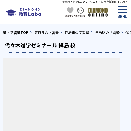
塾・学習塾TOP
東京都の学習塾
昭島市の学習塾
拝島駅の学習塾
代
代々木進学ゼミナール 拝島 校