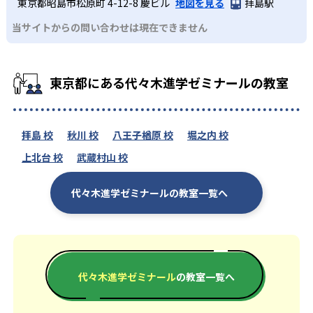
東京都昭島市松原町 4-12-8 慶ビル
地図を見る
拝島駅
当サイトからの問い合わせは現在できません
東京都にある代々木進学ゼミナールの教室
拝島 校
秋川 校
八王子楢原 校
堀之内 校
上北台 校
武蔵村山 校
代々木進学ゼミナールの教室一覧へ
代々木進学ゼミナール
の教室一覧へ