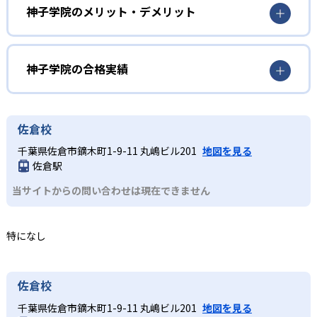
2
週1回の無料補習制度
学校授業のフォローやテスト対策をしたい人
神子学院のメリット・デメリット
全教室で週1回の無料補習が開催され、欠席授業のフォロー
地域密着型で周辺の学校に合わせた指導が受けられる。週1
どんなメリットがある?
ができる。また、講師付きでいつでも質問可能なため、学
回の無料補修は講師付きで質問が可能なため、学校の授業
校の勉強における疑問解消などにも役立つ。
内容の補助にも役立つ。
神子学院は地域密着型で在籍校に合わせた授業・定期テス
神子学院の合格実績
ト対策を受けることが可能。加えて、全教室で週1回の無料
補習制度や家庭教師・オンライン・通信授業など多様な学
神子学院の合格実績は？
習スタイルを選択できる
神子学院は合格実績を公式サイトで公開している。合格実
佐倉校
どんなデメリットがある?
績は以下の通りである。
千葉県佐倉市鏑木町1-9-11 丸嶋ビル201
地図を見る
家庭教師派遣を利用する際は講師の交通費等の派遣料が別
中学校の合格実績
佐倉駅
途発生する。また、オンライン授業はインターネット環境
当サイトからの問い合わせは現在できません
が必須であり、ネット環境が整っていない場合は利用が難
1
1
志学館中等部
暁星国際中
しい。
特になし
高校の合格実績
佐倉校
-
-
千葉東高校
木更津高校
千葉県佐倉市鏑木町1-9-11 丸嶋ビル201
地図を見る