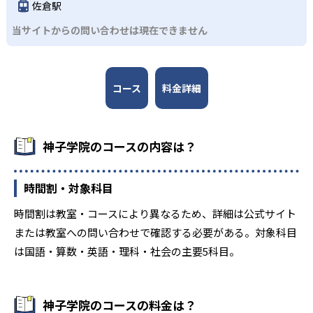
-
-
木更津高専
長生高校
佐倉駅
当サイトからの問い合わせは現在できません
-
-
安房高校
市立銚子高校
-
-
匝瑳高校
志学館高等部
コース
料金詳細
-
-
市原中央高校
君津高校
-
-
袖ヶ浦高校
千葉西高校
神子学院のコースの内容は？
-
-
千葉南高校
幕張総合高校
時間割・対象科目
-
-
君津商業高校
木更津東高校
時間割は教室・コースにより異なるため、詳細は公式サイト
または教室への問い合わせで確認する必要がある。対象科目
-
-
長狭高校
安房拓心高校
は国語・算数・英語・理科・社会の主要5科目。
-
-
松尾高校
木更津総合高校
神子学院のコースの料金は？
-
-
拓大紅陵高校
翔凜高校