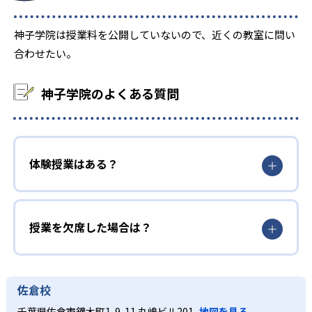
-
東海大学付属市原望洋高校
神子学院は授業料を公開していないので、近くの教室に問い
合わせたい。
-
安房西高校
神子学院のよくある質問
-
敬愛大学八日市場高校
-
鹿島学園高校
体験授業はある？
大学の合格実績
-
-
千葉大学
茨城大学
授業を欠席した場合は？
-
千葉県立保健医療大学
-
-
航空保安大学校
海上保安大学校
佐倉校
千葉県佐倉市鏑木町1-9-11 丸嶋ビル201
地図を見る