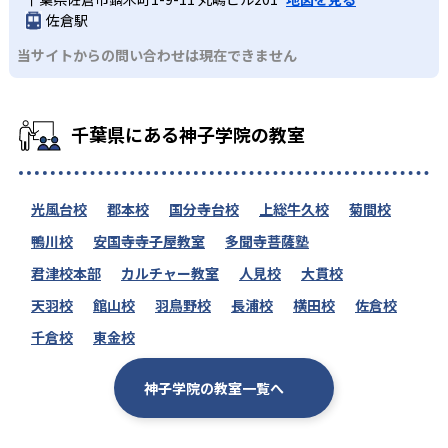
-
-
早稲田大学
明治大学
佐倉駅
-
-
立教大学
中央大学
当サイトからの問い合わせは現在できません
-
-
法政大学
北里大学
千葉県にある神子学院の教室
-
-
成蹊大学
明治学院大学
-
-
神田外語大学
芝浦工業大学
光風台校
郡本校
国分寺台校
上総牛久校
菊間校
-
-
日本大学
東洋大学
鴨川校
安国寺寺子屋教室
多聞寺菩薩塾
君津校本部
カルチャー教室
人見校
大貫校
-
-
駒澤大学
専修大学
天羽校
館山校
羽鳥野校
長浦校
横田校
佐倉校
-
-
成城大学
獨協大学
千倉校
東金校
-
-
千葉工業大学
神奈川大学
神子学院の教室一覧へ
-
-
大東文化大学
立正大学