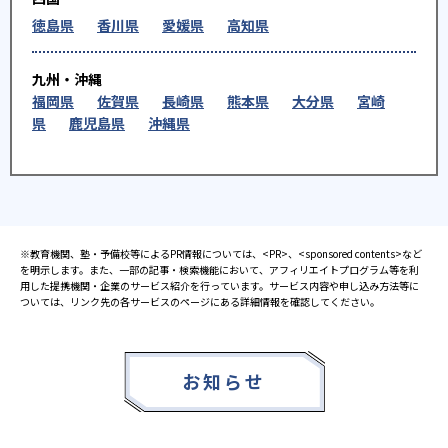
徳島県
香川県
愛媛県
高知県
九州・沖縄
福岡県
佐賀県
長崎県
熊本県
大分県
宮崎
県
鹿児島県
沖縄県
※教育機関、塾・予備校等によるPR情報については、<PR>、<sponsored contents>など
を明示します。また、一部の記事・検索機能において、アフィリエイトプログラム等を利
用した提携機関・企業のサービス紹介を行っています。サービス内容や申し込み方法等に
ついては、リンク先の各サービスのページにある詳細情報を確認してください。
お知らせ
2025.08.23