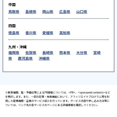
中国
鳥取県
島根県
岡山県
広島県
山口県
※2025年度、公式サイト
四国
徳島県
香川県
愛媛県
高知県
九州・沖縄
福岡県
佐賀県
長崎県
熊本県
大分県
宮崎
県
鹿児島県
沖縄県
※教育機関、塾・予備校等によるPR情報については、<PR>、<sponsored contents>など
を明示します。また、一部の記事・検索機能において、アフィリエイトプログラム等を利
用した提携機関・企業のサービス紹介を行っています。サービス内容や申し込み方法等に
ついては、リンク先の各サービスのページにある詳細情報を確認してください。