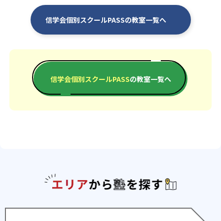
115
133
長野日本大学高
上田西高
信学会個別スクールPASSの教室一覧へ
118
佐久長聖高
13
東海大学付属諏訪高
信学会個別スクールPASS
の教室一覧へ
162
東京都市大学塩尻高
191
37
松商学園高
松本国際高
58
松本第一高
大学の合格実績
エリアか
4
8
東京大
北海道大
7
4
大阪大
九州大