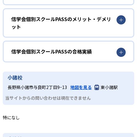
きるよう、曜日や時間を生徒の都合に合わせて自由に選択
小学生
できる。校舎ごとに受付時間は異なるものの、平日夕方か
長野県で中学受験を考えている生徒
ら夜、土曜日にも開講しており、学校生活との両立を実現
信学会個別スクールPASSのメリット・デメリ
する。
ット
中学受験［4教科］コースでは、信州大学附属中学などへの
2
マンツーマン指導
合格を目標として基礎力を定着させつつ応用力を養う。適
どんなメリットがある?
性検査対策対応のコースもあり、屋代高校附属中、諏訪清
一人ひとりの学習状況や目標に合わせて、最適なカリキュ
陵高校附属中、市立長野中などの公立中高一貫校への合格
曜日・時間を自由に選べるため、部活動や習い事など学校
信学会個別スクールPASSの合格実績
ラムを作成。苦手科目の克服を重視し、「勉強のやり方」
を目指す。
外活動と両立しやすい。個別指導なので、自分の理解度に
から丁寧に指導することで、自立した学習習慣の定着を図
合わせたペースで学習できる。
信学会個別スクールPASSの合格実績は？
中学生
る。
どんなデメリットがある?
信学会個別スクールPASSは合格実績を公式サイトで公開し
定期テストと入試対策を両立したい生徒
小諸校
3
幅広い対象学年
ている。合格実績は以下の通りである。
時間割や月謝などの詳細は各校舎ページで確認する必要が
定期テスト対策授業を実施し、苦手単元の克服を支援。中
長野県小諸市与良町2丁目9−13
地図を見る
東小諸駅
あり、公式サイト上に掲載されていない。校舎ごとに受付
中学校の合格実績
小学生から高校生まで、学年や学力に応じた個別指導を提
学3年生は入試傾向を踏まえた問題演習も行い、志望校合格
当サイトからの問い合わせは現在できません
時間・駐車場の有無・講師構成が異なるため、希望する校
供。基礎学力の定着から高校入試・大学入試対策まで、幅
を目指す学習習慣を身につけたい中学生に適している。
舎を事前に問い合わせる必要がある。
広いニーズに対応する。
31
信大附属長野中
高校生
特になし
受験科目の強化を図りたい生徒
17
信大附属松本中
推薦型・一般選抜どちらの受験形式にも対応可能で、小論