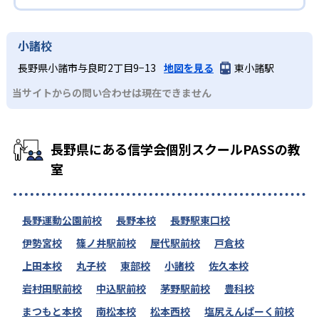
14
10
上田東高
小諸高
小諸校
38
38
野沢北高
岩村田高
長野県小諸市与良町2丁目9−13
地図を見る
東小諸駅
当サイトからの問い合わせは現在できません
15
15
野沢南高
諏訪清陵高
7
6
諏訪二葉高
岡谷南高
長野県にある信学会個別スクールPASSの教
11
70
室
塩尻志学館高
松本蟻ヶ崎高
35
20
松本美須々ケ丘高
豊科高
長野運動公園前校
長野本校
長野駅東口校
8
22
大町岳陽高
長野高専
伊勢宮校
篠ノ井駅前校
屋代駅前校
戸倉校
上田本校
丸子校
東部校
小諸校
佐久本校
19
長野清泉女学院高
岩村田駅前校
中込駅前校
茅野駅前校
豊科校
165
文化学園長野高
まつもと本校
南松本校
松本西校
塩尻えんぱーく前校