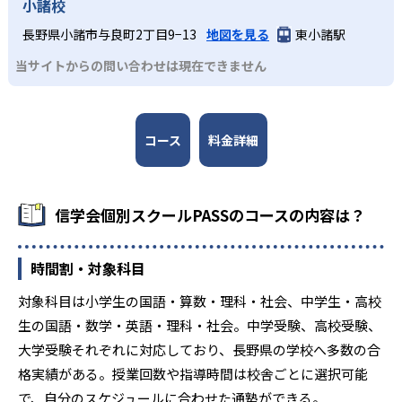
13
文や面接対策を含む受験科目全般を強化したい高校生に向
屋代高校附属中
小諸校
いている。
長野県小諸市与良町2丁目9−13
地図を見る
東小諸駅
5
諏訪清陵高校附属中
当サイトからの問い合わせは現在できません
5
長野市立長野中
3
サミットアカデミー
コース
料金詳細
20
長野日本大学中
信学会個別スクールPASSのコースの内容は？
3
長野清泉女学院中
26
佐久長聖中
時間割・対象科目
対象科目は小学生の国語・算数・理科・社会、中学生・高校
8
松本秀峰中等教育学校
生の国語・数学・英語・理科・社会。中学受験、高校受験、
2
上教大附属中
大学受験それぞれに対応しており、長野県の学校へ多数の合
格実績がある。授業回数や指導時間は校舎ごとに選択可能
で、自分のスケジュールに合わせた通塾ができる。