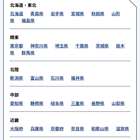
北海道・東北
10
9
京都大
東北大
北海道
青森県
岩手県
宮城県
秋田県
山形
県
福島県
4
2
名古屋大
神戸大
関東
70
25
信州大
早稲田大
東京都
神奈川県
埼玉県
千葉県
茨城県
栃木
県
群馬県
20
14
上智大
慶應義塾大
北陸
20
68
東京理科大
明治大
新潟県
富山県
石川県
福井県
22
60
立教大
法政大
中部
23
34
青山学院大
中央大
愛知県
静岡県
岐阜県
三重県
長野県
山梨県
48
19
日本大
駒澤大
近畿
大阪府
兵庫県
京都府
奈良県
和歌山県
滋賀県
96
29
東洋大
専修大