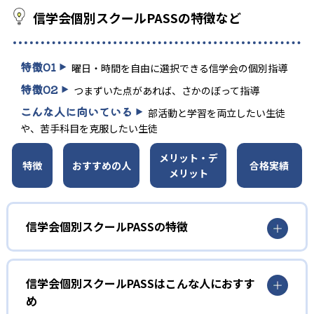
信学会個別スクールPASSの特徴など
特徴
01
曜日・時間を自由に選択できる信学会の個別指導
特徴
02
つまずいた点があれば、さかのぼって指導
こんな人に向いている
部活動と学習を両立したい生徒
や、苦手科目を克服したい生徒
メリット・デ
特徴
おすすめの人
合格実績
メリット
信学会個別スクールPASSの特徴
1
一人ひとりに合わせた柔軟なスケジュール
信学会個別スクールPASSはこんな人におすす
め
信学会個別スクールPASSでは、部活動や習い事にも対応で