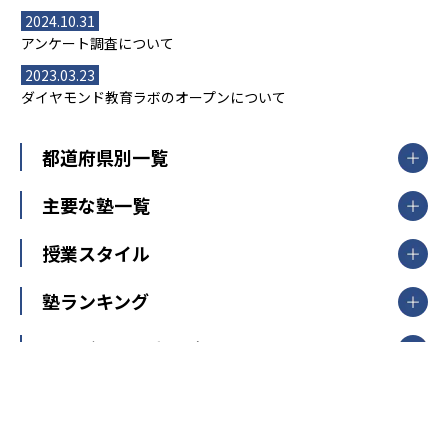
2024.10.31
アンケート調査について
2023.03.23
ダイヤモンド教育ラボのオープンについて
都道府県別一覧
北海道・東北
主要な塾一覧
北海道
青森県
岩手県
宮城県
秋田県
【掲載塾一覧を見る】
授業スタイル
山形県
福島県
臨海セミナー
関東
個別指導
塾ランキング
東京個別指導学院
東京都
神奈川県
埼玉県
千葉県
茨城県
集団授業
個別指導塾TOMAS
栃木県
群馬県
中学受験ランキング
カテゴリ別記事一覧
オンライン指導
明光義塾
大学受験ランキング
北陸
映像授業
ナビ個別指導学院
中学受験
特集
新潟県
富山県
石川県
福井県
個別教室のトライ
高校受験
東進ハイスクール
中部
開成番長直伝！子どもの受験を成功させる方法
中高一貫校・高校
大学受験