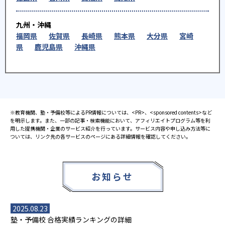
九州・沖縄
福岡県
佐賀県
長崎県
熊本県
大分県
宮崎
県
鹿児島県
沖縄県
※教育機関、塾・予備校等によるPR情報については、<PR>、<sponsored contents>など
を明示します。また、一部の記事・検索機能において、アフィリエイトプログラム等を利
用した提携機関・企業のサービス紹介を行っています。サービス内容や申し込み方法等に
ついては、リンク先の各サービスのページにある詳細情報を確認してください。
お知らせ
2025.08.23
塾・予備校 合格実績ランキングの詳細