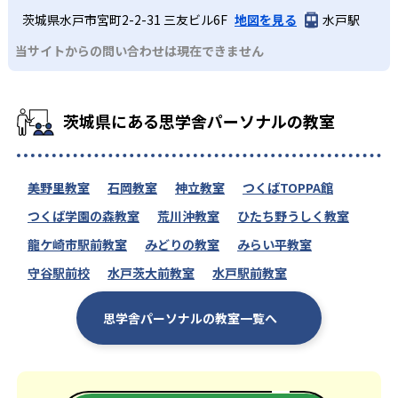
茨城県水戸市宮町2-2-31 三友ビル6F
地図を見る
水戸駅
当サイトからの問い合わせは現在できません
茨城県にある思学舎パーソナルの教室
美野里教室
石岡教室
神立教室
つくばTOPPA館
つくば学園の森教室
荒川沖教室
ひたち野うしく教室
龍ケ崎市駅前教室
みどりの教室
みらい平教室
守谷駅前校
水戸茨大前教室
水戸駅前教室
思学舎パーソナルの教室一覧へ