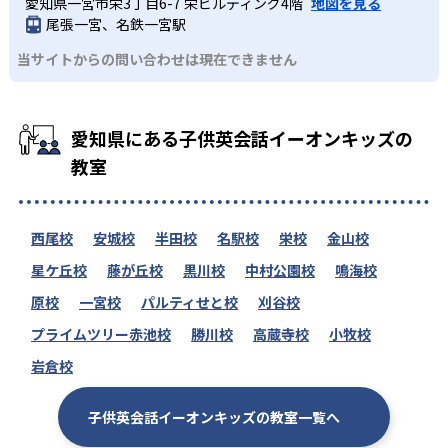
愛知県一宮市栄3丁目6-7 栄ビルディング4階
地図を見る
尾張一宮、名鉄一宮駅
当サイトからの問い合わせは現在できません
愛知県にある子供英会話イーオンキッズの
教室
西尾校
安城校
半田校
名駅校
栄校
金山校
星ケ丘校
藤が丘校
黒川校
中村公園校
鳴海校
原校
一宮校
パルティせと校
刈谷校
プライムツリー赤池校
勝川校
高蔵寺校
小牧校
岩倉校
子供英会話イーオンキッズの教室一覧へ