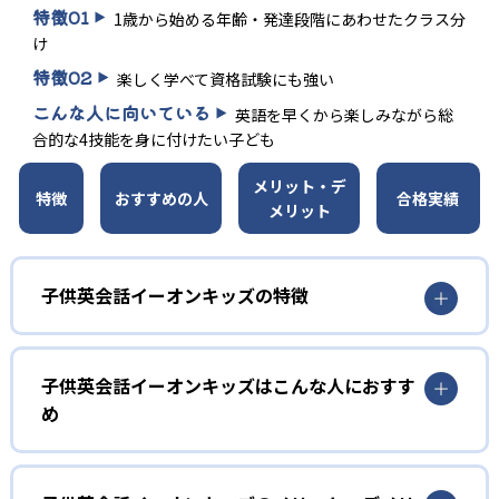
特徴
01
1歳から始める年齢・発達段階にあわせたクラス分
け
特徴
02
楽しく学べて資格試験にも強い
こんな人に向いている
英語を早くから楽しみながら総
合的な4技能を身に付けたい子ども
メリット・デ
特徴
おすすめの人
合格実績
メリット
子供英会話イーオンキッズの特徴
1
年齢別きめ細かなクラス分け
子供英会話イーオンキッズはこんな人におすす
幼児・未就学児から中学生まで、発達段階に合わせて「1・
め
2歳」「3歳」「4・5歳」「6歳」「小学1～2年」「小学3～
4年」「小学5～6年」「中学1～3年」と細かくクラスを設
幼児
定。子どもの興味や理解度にマッチした教材と指導で学び
を進められる。