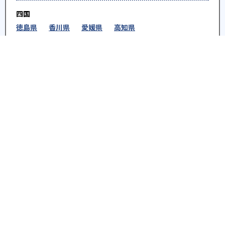
四国
徳島県
香川県
愛媛県
高知県
九州・沖縄
福岡県
佐賀県
長崎県
熊本県
大分県
宮崎
県
鹿児島県
沖縄県
※教育機関、塾・予備校等によるPR情報については、<PR>、<sponsored contents>など
を明示します。また、一部の記事・検索機能において、アフィリエイトプログラム等を利
用した提携機関・企業のサービス紹介を行っています。サービス内容や申し込み方法等に
ついては、リンク先の各サービスのページにある詳細情報を確認してください。
お知らせ