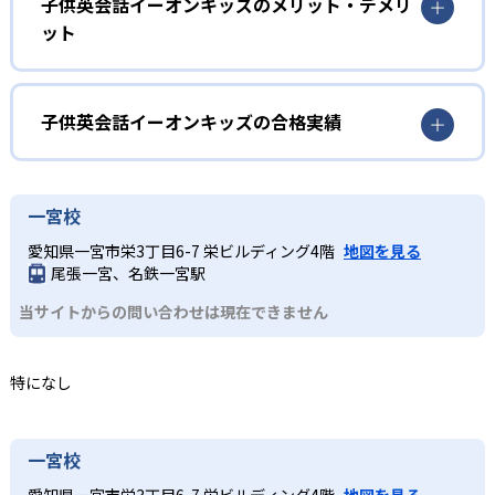
英語の発音やリズム感をみにつけたい児童
子供英会話イーオンキッズのメリット・デメリ
ット
2
4技能の習得
遊びや歌を通して英語を自然にインプットし、子どもの発
達段階に合わせたアプローチで無理なく英語への興味を育
どんなメリットがある?
「聞く・話す・読む・書く」の4技能をバランス良く習得す
む。
る。レッスンは英語のみで進行し、発音やイントネーショ
年齢・学年ごとに細分化されたクラス編成で、子どもの発
子供英会話イーオンキッズの合格実績
小学生
ンが自然と身につく。英検®など資格試験対策にも強い英語
達段階に応じた教材と指導法を提供。ネイティブ教師によ
力を育む。
資格試験対策を進めたい人
る英会話レッスンに加え、日本人教師が文法や試験対策を
子供英会話イーオンキッズの合格実績は？
サポートし、英検®など資格試験にも強い4技能をバランス
英語の4技能をバランス良く伸ばしつつ、資格試験対策も行
子供英会話イーオンキッズは合格実績を公式サイトで公開
一宮校
よく習得できる。
いたい場合におすすめ。グループレッスンでコミュニケー
していない。
ション力を高めると同時に、読み書きや文法への理解もし
愛知県一宮市栄3丁目6-7 栄ビルディング4階
地図を見る
どんなデメリットがある?
っかりサポート。
尾張一宮、名鉄一宮駅
グループレッスンが主体のため、子ども一人ひとりの進度
中学生
当サイトからの問い合わせは現在できません
や理解度に合わせた個別指導を希望する場合は、プライベ
ートレッスン（別料金）が必要となる。また、通学型のス
高校受験に備えたい人
クールであるため、送迎やスケジュール調整の手間が発生
特になし
高校受験に向けた英語学力を強化したい場合に最適。ネイ
しやすい。
ティブと日本人教師が協力し、英会話の実践力と文法・読
解力を並行して鍛える。
一宮校
愛知県一宮市栄3丁目6-7 栄ビルディング4階
地図を見る