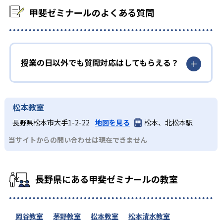
32
63
甲陵
甲府西
甲斐ゼミナールのよくある質問
39
34
都留
日川
98
80
甲府南
甲府東
授業の日以外でも質問対応はしてもらえる？
32
8
韮崎
白根
16
4
河口湖
興譲館
松本教室
長野県松本市大手1-2-22
地図を見る
松本、北松本駅
59
45
甲府一
甲府昭和
当サイトからの問い合わせは現在できません
30
9
1
青洲
北杜
塩山
3
53
上野原
吉田
長野県にある甲斐ゼミナールの教室
8
27
山梨
巨摩
岡谷教室
茅野教室
松本教室
松本清水教室