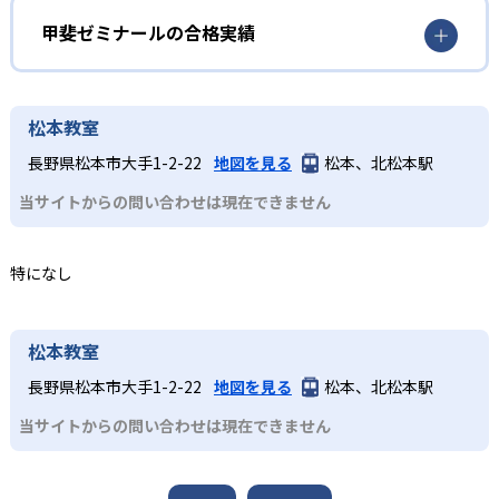
生徒の学力や目標に応じて、学校の予習・復習が中心のコ
習を行い、中学で成績上位を目指すための力を養う。特別
ース、受験対策のコースなど多様なコースを用意してい
進学クラスでは、県内の中学受験合格を目標とする。
甲斐ゼミナールは山梨県を中心に、長野県や静岡県にも教
甲斐ゼミナールの合格実績
る。各クラスは併用も可能で、目的に応じてクラスを選べ
室を構える進学塾だ。県内主要高校それぞれに対応した高
中学生・高校生
る。
校別クラスがあるなど、地域に根差した教育が受けられ
甲斐ゼミナールの合格実績は？
テスト対策や受験対策をしたい中学生
る。
甲斐ゼミナールは合格実績を公式サイトで公開している。
松本教室
どんなデメリットがある?
多彩なコースから目的に応じたコースを選んで学習でき、学
合格実績は以下の通りである。
長野県松本市大手1-2-22
地図を見る
松本、北松本駅
校の定期テスト対策や高校受験対策に向いている。県内主
教室は山梨県が中心であり、対象地域外からの通塾には適
中学校の合格実績
要高校それぞれに対応した高校別クラスも要されている。
当サイトからの問い合わせは現在できません
さない。
59
山梨大学附属中学校
特になし
44
69
甲陵中学校
駿台甲府中学校
26
山梨学院中学校
松本教室
長野県松本市大手1-2-22
地図を見る
松本、北松本駅
14
山梨英和中学校
当サイトからの問い合わせは現在できません
1
富士学苑中学校