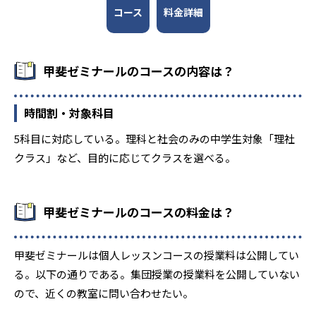
9
信州大附属松本中学校
コース
料金詳細
8
松本秀峰中等教育学校
甲斐ゼミナールのコースの内容は？
3
47
諏訪清陵中学校
星陵中学校
1
日本大学三島中学校
時間割・対象科目
5科目に対応している。理科と社会のみの中学生対象「理社
3
常葉大学附属橘中学校
クラス」など、目的に応じてクラスを選べる。
1
沼津市立沼津高等学校中等部
2
清水南高等学校中等部
甲斐ゼミナールのコースの料金は？
4
1
穎明館中学校
共立女子第二中
甲斐ゼミナールは個人レッスンコースの授業料は公開してい
る。以下の通りである。集団授業の授業料を公開していない
高校の合格実績
ので、近くの教室に問い合わせたい。