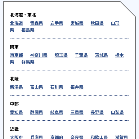
1
5
長野高専
富士高校
北海道・東北
北海道
青森県
岩手県
宮城県
秋田県
山形
1
1
静岡高校
清水東高校
県
福島県
1
6
沼津高専
富士宮西高
関東
4
1
東京都
神奈川県
埼玉県
千葉県
茨城県
栃木
富士宮東高（普）
富岳館高
県
群馬県
23
4
星陵
富士見
北陸
1
2
加藤学園暁秀高
静岡翔洋
新潟県
富山県
石川県
福井県
2
静岡学園高
中部
愛知県
静岡県
岐阜県
三重県
長野県
山梨県
大学の合格実績
近畿
2
1
大阪府
兵庫県
京都府
奈良県
和歌山県
滋賀県
東京大学
京都大学