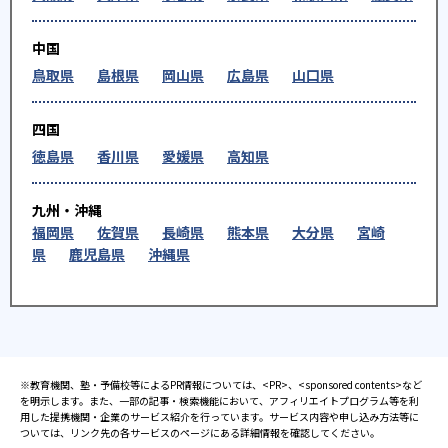
75
15
山梨大学
信州大学
中国
鳥取県
島根県
岡山県
広島県
山口県
9
19
静岡大学
都留文科大学
四国
22
6
山梨県立大学
静岡県立大学
徳島県
香川県
愛媛県
高知県
6
4
東京科学大学
名古屋大学
九州・沖縄
福岡県
佐賀県
長崎県
熊本県
大分県
宮崎
1
1
九州大学
東京外国語大学
県
鹿児島県
沖縄県
3
1
筑波大学
浜松医科大学
1
5
東京農工大学
金沢大学
2
1
新潟大学
東京海洋大学
※教育機関、塾・予備校等によるPR情報については、<PR>、<sponsored contents>など
を明示します。また、一部の記事・検索機能において、アフィリエイトプログラム等を利
用した提携機関・企業のサービス紹介を行っています。サービス内容や申し込み方法等に
1
1
茨城大学
弘前大学
ついては、リンク先の各サービスのページにある詳細情報を確認してください。