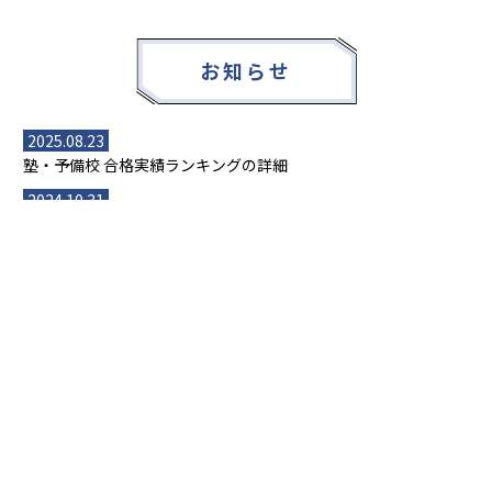
6
4
東京都立大学
高崎経済大学
お知らせ
1
1
静岡文化芸術大学
大阪大学
9
2
東北大学
北海道大学
2025.08.23
塾・予備校 合格実績ランキングの詳細
1
3
神戸大学
横浜国立大学
2024.10.31
アンケート調査について
4
3
千葉大学
お茶の水女子大学
2023.03.23
ダイヤモンド教育ラボのオープンについて
6
2
電気通信大学
東京学芸大学
1
2
都道府県別一覧
群馬大学
富山大学
1
2
北海道・東北
主要な塾一覧
福井大学
大阪公立大学
北海道
青森県
岩手県
宮城県
秋田県
1
1
【掲載塾一覧を見る】
授業スタイル
山形県
福島県
横浜市立大学
前橋工科大学
臨海セミナー