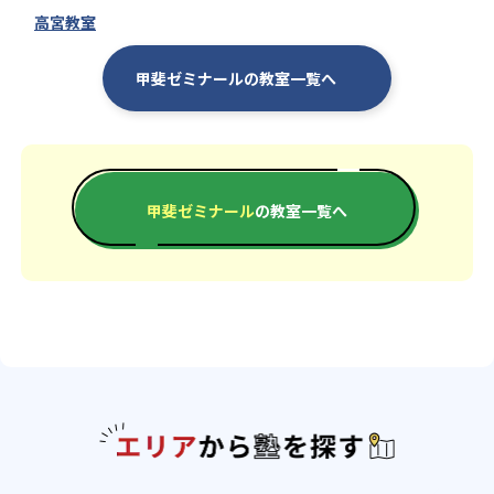
16
15
笛吹
甲府城西
高宮教室
12
21
北稜
甲府工業（全学科）
甲斐ゼミナールの教室一覧へ
23
甲府商業（全学科）
125
13
駿台甲府
山梨英和
17
152
甲斐ゼミナール
の教室一覧へ
富士学苑
山梨学院
5
18
日大明誠
甲斐清和
88
4
東海大甲府
松本深志高校
15
10
諏訪清陵高校
松本県ヶ丘
5
2
松本蟻ヶ崎
松本美須々ヶ丘
エリアか
12
1
諏訪二葉
岡谷南