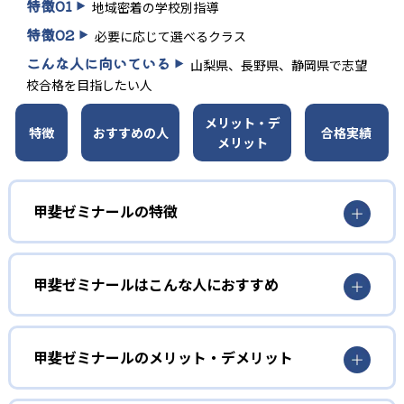
特徴
01
地域密着の学校別指導
特徴
02
必要に応じて選べるクラス
こんな人に向いている
山梨県、長野県、静岡県で志望
校合格を目指したい人
メリット・デ
特徴
おすすめの人
合格実績
メリット
甲斐ゼミナールの特徴
1
地域密着の学校別指導
甲斐ゼミナールはこんな人におすすめ
甲斐ゼミナールは山梨・長野・静岡の3県に教室がある。甲
斐ゼミナール高校部では、高校の進度に合わせた授業を行
小学生
うクラスが用意され、予習・復習授業を提供する。
中学進学に備えたい小学生
甲斐ゼミナールのメリット・デメリット
2
必要に応じて選べるクラス
公立中進学クラスでは、予習中心の授業で学校の先取り学
どんなメリットがある?