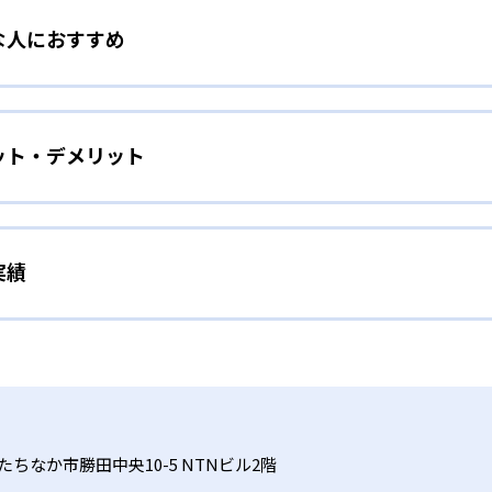
な人におすすめ
前の学習診断テストで「どこでつまずいているのか」を把握。
基礎力を固められる。算数の計算、国語の漢字・語彙、英語の
めをしたい人
ット・デメリット
英語の英単語学習によって基礎を固める。AIタブレットで「わ
ポート
が可能だ。
学習状況をモニタリングし、画面上の学習結果を踏まえてリア
い人
でも、適切なタイミングで声かけや解説が受けられるため、集
実績
採点で、基礎の「わからない」を即座に検出して重点学習できる
フォローすることで自学力が未熟な児童でも集中力を維持しや
向いている。AIが自動で苦手分野を洗い出して繰り返し学習
するまで解説する。
格実績は？
な授業料
績を公式サイトで公開していない。
礎3科目に限られるため、理科・社会や高度な応用学習には別
出題を活用することで、個別指導ながら集団塾や他の個別指導
律性が求められ、最初は講師による声かけや保護者のサポート
ちなか市勝田中央10-5 NTNビル2階
教室への問い合わせが必須である。