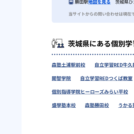
勝田駅
地図を見る
茨城県ひた
当サイトからの問い合わせは現在
茨城県にある個別学
森塾土浦駅前校
自立学習RED牛久
開智学院
自立学習REDつくば教室
個別指導学院ヒーローズみらい平校
盛學塾本校
森塾勝田校
うかる