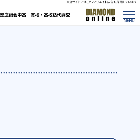
塾
座談会
中高一貫校・高校
塾代調査