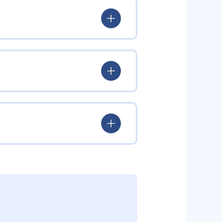
苦手な単元を自動で判定して重点的
英単語といった3科目の基礎を固
からない」を早期に発見し、少し
ルタイムでアドバイスや解説を実
中力を維持しながら学習を進めら
ため、無駄のない効率学習が可能
すい。
できるほか、教室での講師フォロー
途対策が必要である。また、自宅
塾と比べても安価な月謝を実現。
が欠かせない。教室ごとの時間