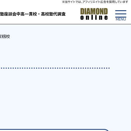
塾
座談会
中高一貫校・高校
塾代調査
実籾校