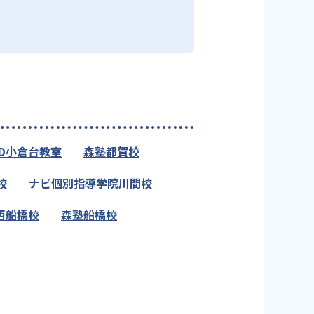
ED小倉台教室
森塾都賀校
校
ナビ個別指導学院川間校
西船橋校
森塾船橋校