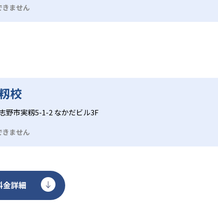
できません
籾校
野市実籾5-1-2 なかだビル3F
できません
料金詳細