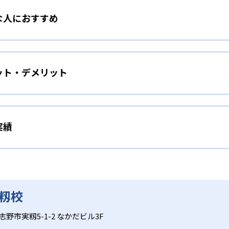
な人におすすめ
前の学習診断テストで「どこでつまずいているのか」を把握。
基礎力を固められる。算数の計算、国語の漢字・語彙、英語の
めをしたい人
ット・デメリット
英語の英単語学習によって基礎を固める。AIタブレットで「わ
ポート
が可能だ。
学習状況をモニタリングし、画面上の学習結果を踏まえてリア
い人
でも、適切なタイミングで声かけや解説が受けられるため、集
実績
採点で、基礎の「わからない」を即座に検出して重点学習できる
フォローすることで自学力が未熟な児童でも集中力を維持しや
向いている。AIが自動で苦手分野を洗い出して繰り返し学習
するまで解説する。
格実績は？
な授業料
績を公式サイトで公開していない。
籾校
礎3科目に限られるため、理科・社会や高度な応用学習には別
出題を活用することで、個別指導ながら集団塾や他の個別指導
律性が求められ、最初は講師による声かけや保護者のサポート
野市実籾5-1-2 なかだビル3F
教室への問い合わせが必須である。