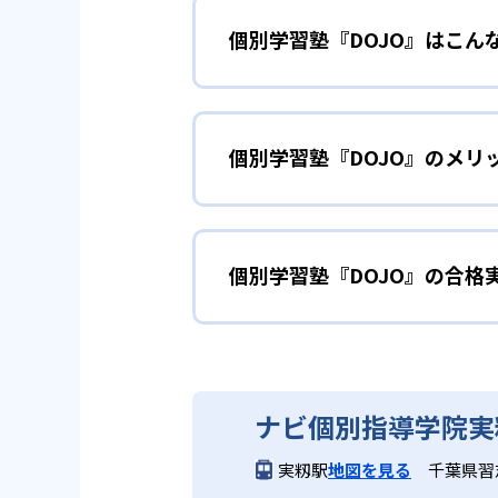
個別学習塾『DOJO』はこん
AIを搭載したタブレットが、事
に出題するため、無駄なく着実に
英算国の基礎固
小学生
めることが可能だ。
個別学習塾『DOJO』のメリ
算数の計算や国語の漢字・語彙、
2
専任講師のサ
ずつ自信をつけながら進めること
どんなメリットがある?
教室では専任講師が一人ひとりの
苦手を克服した
中学生
施。自己学習に慣れていない児童
個別学習塾『DOJO』の合格
AIタブレットによる自動出題・
れる。
である。また、専任講師が個別に
苦手単元の克服が急務となる人に
により「なぜ解けないか」を納得
個別学習塾『DOJO』の合
3
リーズナブル
どんなデメリットがある?
個別学習塾『DOJO』は合格実
ナビ個別指導学院実
対応科目は算数・国語・英語の基
タブレットによる自動採点・問題
でのタブレット学習には一定の自
実籾駅
地図を見る
千葉県習志
割・料金は異なるため、詳細は各