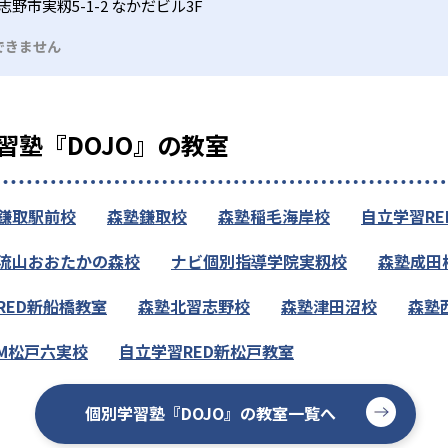
野市実籾5-1-2 なかだビル3F
できません
習塾『DOJO』の教室
鎌取駅前校
森塾鎌取校
森塾稲毛海岸校
自立学習R
流山おおたかの森校
ナビ個別指導学院実籾校
森塾成田
RED新船橋教室
森塾北習志野校
森塾津田沼校
森塾
M松戸六実校
自立学習RED新松戸教室
個別学習塾『DOJO』の教室一覧へ