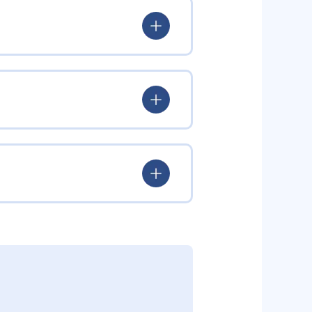
苦手な単元を自動で判定して重点的
英単語といった3科目の基礎を固
からない」を早期に発見し、少し
ルタイムでアドバイスや解説を実
中力を維持しながら学習を進めら
ため、無駄のない効率学習が可能
すい。
できるほか、教室での講師フォロー
途対策が必要である。また、自宅
塾と比べても安価な月謝を実現。
が欠かせない。教室ごとの時間