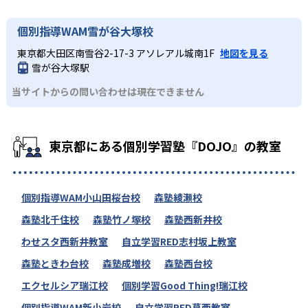
個別指導WAM雪が谷大塚校
東京都大田区南雪谷2-17-3 アソレアル城南1F
地図を見る
雪が谷大塚駅
当サイトからの問い合わせは現在できません
東京都にある個別学習塾『DOJO』の教室
個別指導WAM小山田桜台校
森塾綾瀬校
森塾北千住校
森塾竹ノ塚校
森塾西新井校
わせスタ西新井教室
自立学習RED志村坂上教室
森塾ときわ台校
森塾成増校
森塾西台校
エクセルシア瑞江校
個別学習Good Thing!瑞江校
個別指導WAM新小岩校
自立学習RED葛西教室