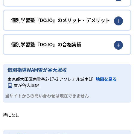
こでつまずいているのか」を把握。苦手な単元を自動で判
小学生
定して重点的に出題するため、無駄なく着実に基礎力を固
められる。算数の計算、国語の漢字・語彙、英語の英単語
英算国の基礎固めをしたい人
個別学習塾『DOJO』のメリット・デメリット
といった3科目の基礎を固めることが可能だ。
算数の計算や国語の漢字・語彙、英語の英単語学習によっ
どんなメリットがある?
2
専任講師のサポート
て基礎を固める。AIタブレットで「わからない」を早期に
発見し、少しずつ自信をつけながら進めることが可能だ。
AIタブレットによる自動出題・採点で、基礎の「わからな
個別学習塾『DOJO』の合格実績
教室では専任講師が一人ひとりの学習状況をモニタリング
い」を即座に検出して重点学習できるため、無駄のない効
中学生
し、画面上の学習結果を踏まえてリアルタイムでアドバイ
率学習が可能である。また、専任講師が個別にフォローす
個別学習塾『DOJO』の合格実績は？
スや解説を実施。自己学習に慣れていない児童でも、適切
苦手を克服したい人
ることで自学力が未熟な児童でも集中力を維持しやすい。
個別学習塾『DOJO』は合格実績を公式サイトで公開してい
なタイミングで声かけや解説が受けられるため、集中力を
個別指導WAM雪が谷大塚校
どんなデメリットがある?
苦手単元の克服が急務となる人に向いている。AIが自動で
ない。
維持しながら学習を進められる。
東京都大田区南雪谷2-17-3 アソレアル城南1F
地図を見る
苦手分野を洗い出して繰り返し学習できるほか、教室での
対応科目は算数・国語・英語の基礎3科目に限られるため、
3
リーズナブルな授業料
雪が谷大塚駅
講師フォローにより「なぜ解けないか」を納得するまで解
理科・社会や高度な応用学習には別途対策が必要である。
説する。
当サイトからの問い合わせは現在できません
また、自宅でのタブレット学習には一定の自律性が求めら
タブレットによる自動採点・問題出題を活用することで、
れ、最初は講師による声かけや保護者のサポートが欠かせ
個別指導ながら集団塾や他の個別指導塾と比べても安価な
ない。教室ごとの時間割・料金は異なるため、詳細は各教
月謝を実現。
特になし
室への問い合わせが必須である。