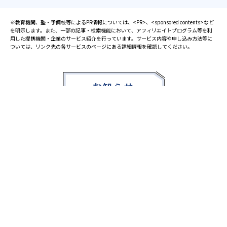
※教育機関、塾・予備校等によるPR情報については、<PR>、<sponsored contents>など
を明示します。また、一部の記事・検索機能において、アフィリエイトプログラム等を利
用した提携機関・企業のサービス紹介を行っています。サービス内容や申し込み方法等に
ついては、リンク先の各サービスのページにある詳細情報を確認してください。
お知らせ
2025.08.23
塾・予備校 合格実績ランキングの詳細
2024.10.31
アンケート調査について
2023.03.23
ダイヤモンド教育ラボのオープンについて
都道府県別一覧