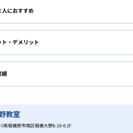
な人におすすめ
前の学習診断テストで「どこでつまずいているのか」を把握。
基礎力を固められる。算数の計算、国語の漢字・語彙、英語の
めをしたい人
ット・デメリット
英語の英単語学習によって基礎を固める。AIタブレットで「わ
ポート
が可能だ。
学習状況をモニタリングし、画面上の学習結果を踏まえてリア
い人
でも、適切なタイミングで声かけや解説が受けられるため、集
実績
採点で、基礎の「わからない」を即座に検出して重点学習できる
フォローすることで自学力が未熟な児童でも集中力を維持しや
向いている。AIが自動で苦手分野を洗い出して繰り返し学習
するまで解説する。
格実績は？
な授業料
績を公式サイトで公開していない。
大野教室
礎3科目に限られるため、理科・社会や高度な応用学習には別
出題を活用することで、個別指導ながら集団塾や他の個別指導
律性が求められ、最初は講師による声かけや保護者のサポート
川県相模原市南区相模大野8-10-6 2F
教室への問い合わせが必須である。