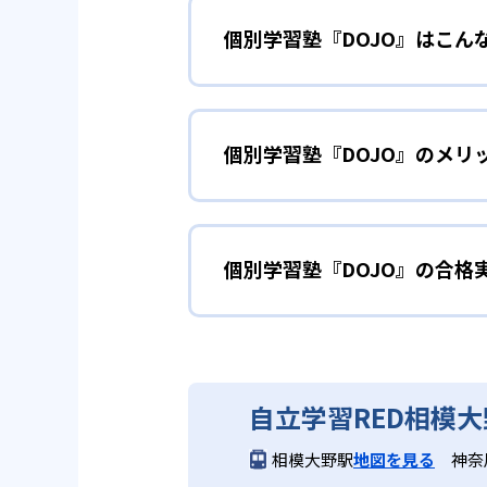
個別学習塾『DOJO』はこん
AIを搭載したタブレットが、事
に出題するため、無駄なく着実に
英算国の基礎固
小学生
めることが可能だ。
個別学習塾『DOJO』のメリ
算数の計算や国語の漢字・語彙、
2
専任講師のサ
ずつ自信をつけながら進めること
どんなメリットがある?
教室では専任講師が一人ひとりの
苦手を克服した
中学生
施。自己学習に慣れていない児童
個別学習塾『DOJO』の合格
AIタブレットによる自動出題・
れる。
である。また、専任講師が個別に
苦手単元の克服が急務となる人に
により「なぜ解けないか」を納得
個別学習塾『DOJO』の合
3
リーズナブル
どんなデメリットがある?
個別学習塾『DOJO』は合格実
自立学習RED相模
対応科目は算数・国語・英語の基
タブレットによる自動採点・問題
でのタブレット学習には一定の自
相模大野駅
地図を見る
神奈
割・料金は異なるため、詳細は各