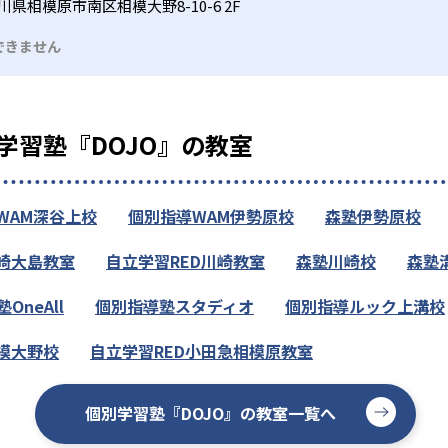
川県相模原市南区相模大野8-10-6 2F
できません
学習塾『DOJO』の教室
WAM深谷上校
個別指導WAM伊勢原校
森塾伊勢原校
川崎大島教室
自立学習RED川崎教室
森塾川崎校
森塾
neAll
個別指導塾スタディオ
個別指導ルック上溝校
模大野校
自立学習RED小田急相模原教室
個別学習塾『DOJO』の教室一覧へ