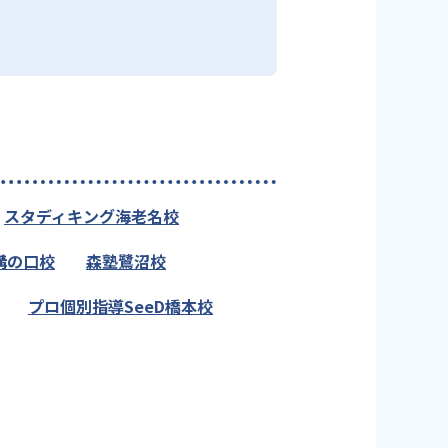
スタディキング海老名校
溝の口校
森塾鷺沼校
プロ個別指導SeeD橋本校