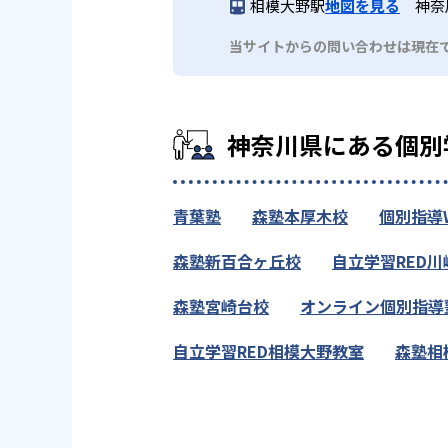
相模大野駅
地図を見る
神奈
当サイトからの問い合わせは現在
神奈川県にある個別
青葉塾
森塾本厚木校
個別指導
森塾新百合ヶ丘校
自立学習RED
森塾宮崎台校
オンライン個別指導塾O
自立学習RED相模大野教室
森塾相