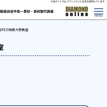
塾
座談会
中高一貫校・高校
塾代調査
習RED相模大野教室
室