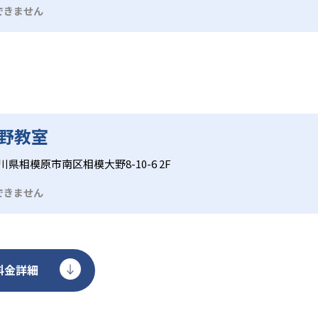
できません
大野教室
川県相模原市南区相模大野8-10-6 2F
できません
料金詳細