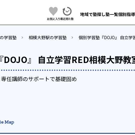
地域で塾探し
塾一覧
個別指導
の学習塾
相模大野駅の学習塾
個別学習塾『DOJO』 自立学
DOJO』 自立学習RED相模大野教
×専任講師のサポートで基礎固め
le Map