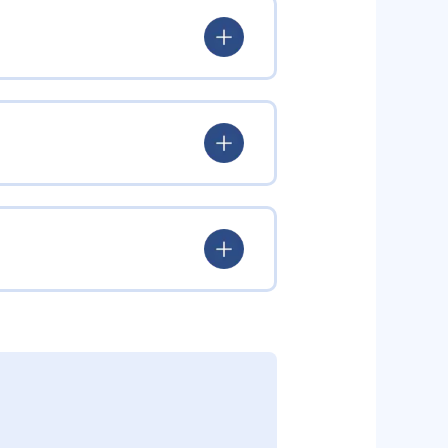
苦手な単元を自動で判定して重点的
英単語といった3科目の基礎を固
からない」を早期に発見し、少し
ルタイムでアドバイスや解説を実
中力を維持しながら学習を進めら
ため、無駄のない効率学習が可能
すい。
できるほか、教室での講師フォロー
途対策が必要である。また、自宅
塾と比べても安価な月謝を実現。
が欠かせない。教室ごとの時間