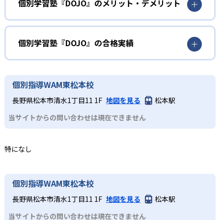
められる。算数の計算、国語の漢字・語彙、英語の英単語
英算国の基礎固めをしたい人
個別学習塾『DOJO』のメリット・デメリット
といった3科目の基礎を固めることが可能だ。
算数の計算や国語の漢字・語彙、英語の英単語学習によっ
どんなメリットがある?
2
専任講師のサポート
て基礎を固める。AIタブレットで「わからない」を早期に
発見し、少しずつ自信をつけながら進めることが可能だ。
AIタブレットによる自動出題・採点で、基礎の「わからな
個別学習塾『DOJO』の合格実績
教室では専任講師が一人ひとりの学習状況をモニタリング
い」を即座に検出して重点学習できるため、無駄のない効
中学生
し、画面上の学習結果を踏まえてリアルタイムでアドバイ
率学習が可能である。また、専任講師が個別にフォローす
個別学習塾『DOJO』の合格実績は？
スや解説を実施。自己学習に慣れていない児童でも、適切
苦手を克服したい人
ることで自学力が未熟な児童でも集中力を維持しやすい。
個別学習塾『DOJO』は合格実績を公式サイトで公開してい
なタイミングで声かけや解説が受けられるため、集中力を
個別指導WAM東松本校
どんなデメリットがある?
苦手単元の克服が急務となる人に向いている。AIが自動で
ない。
維持しながら学習を進められる。
長野県松本市清水1丁目11 1F
地図を見る
松本駅
苦手分野を洗い出して繰り返し学習できるほか、教室での
対応科目は算数・国語・英語の基礎3科目に限られるため、
3
リーズナブルな授業料
講師フォローにより「なぜ解けないか」を納得するまで解
当サイトからの問い合わせは現在できません
理科・社会や高度な応用学習には別途対策が必要である。
説する。
また、自宅でのタブレット学習には一定の自律性が求めら
タブレットによる自動採点・問題出題を活用することで、
れ、最初は講師による声かけや保護者のサポートが欠かせ
個別指導ながら集団塾や他の個別指導塾と比べても安価な
特になし
ない。教室ごとの時間割・料金は異なるため、詳細は各教
月謝を実現。
室への問い合わせが必須である。
個別指導WAM東松本校
長野県松本市清水1丁目11 1F
地図を見る
松本駅
当サイトからの問い合わせは現在できません