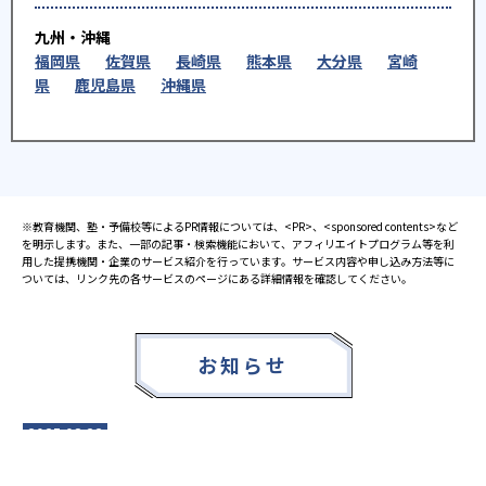
九州・沖縄
福岡県
佐賀県
長崎県
熊本県
大分県
宮崎
県
鹿児島県
沖縄県
※教育機関、塾・予備校等によるPR情報については、<PR>、<sponsored contents>など
を明示します。また、一部の記事・検索機能において、アフィリエイトプログラム等を利
用した提携機関・企業のサービス紹介を行っています。サービス内容や申し込み方法等に
ついては、リンク先の各サービスのページにある詳細情報を確認してください。
お知らせ
2025.08.23
塾・予備校 合格実績ランキングの詳細