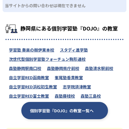
当サイトからの問い合わせは現在できません
静岡県にある個別学習塾『DOJO』の教室
学習塾 奏楽の樹伊東本校
スタディ進学塾
次世代型個別学習塾フォーチュン駒形通校
森塾静岡駅南口校
森塾静岡県庁前校
森塾清水駅前校
自立学習RED函南教室
峯尾塾香貫教室
自立学習RED浜松初生教室
志学院須津教室
自立学習RED富士教室
森塾藤枝校
森塾三島校
個別学習塾『DOJO』の教室一覧へ