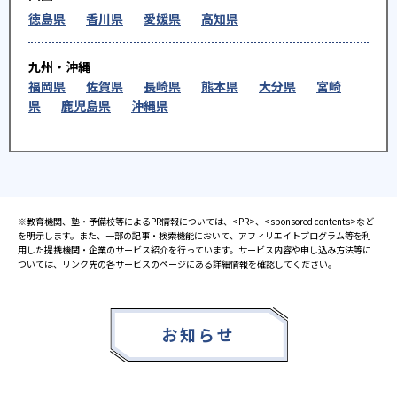
徳島県
香川県
愛媛県
高知県
九州・沖縄
福岡県
佐賀県
長崎県
熊本県
大分県
宮崎
県
鹿児島県
沖縄県
※教育機関、塾・予備校等によるPR情報については、<PR>、<sponsored contents>など
を明示します。また、一部の記事・検索機能において、アフィリエイトプログラム等を利
用した提携機関・企業のサービス紹介を行っています。サービス内容や申し込み方法等に
ついては、リンク先の各サービスのページにある詳細情報を確認してください。
お知らせ
2025.08.23