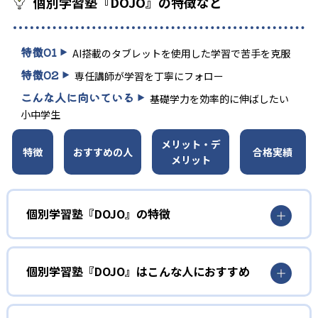
個別学習塾『DOJO』の特徴など
特徴
01
AI搭載のタブレットを使用した学習で苦手を克服
特徴
02
専任講師が学習を丁寧にフォロー
こんな人に向いている
基礎学力を効率的に伸ばしたい
小中学生
メリット・デ
特徴
おすすめの人
合格実績
メリット
個別学習塾『DOJO』の特徴
1
AI搭載タブレット学習
個別学習塾『DOJO』はこんな人におすすめ
AIを搭載したタブレットが、事前の学習診断テストで「ど
こでつまずいているのか」を把握。苦手な単元を自動で判
小学生
定して重点的に出題するため、無駄なく着実に基礎力を固