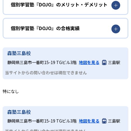
められる。算数の計算、国語の漢字・語彙、英語の英単語
英算国の基礎固めをしたい人
個別学習塾『DOJO』のメリット・デメリット
といった3科目の基礎を固めることが可能だ。
算数の計算や国語の漢字・語彙、英語の英単語学習によっ
どんなメリットがある?
2
専任講師のサポート
て基礎を固める。AIタブレットで「わからない」を早期に
発見し、少しずつ自信をつけながら進めることが可能だ。
AIタブレットによる自動出題・採点で、基礎の「わからな
個別学習塾『DOJO』の合格実績
教室では専任講師が一人ひとりの学習状況をモニタリング
い」を即座に検出して重点学習できるため、無駄のない効
中学生
し、画面上の学習結果を踏まえてリアルタイムでアドバイ
率学習が可能である。また、専任講師が個別にフォローす
個別学習塾『DOJO』の合格実績は？
スや解説を実施。自己学習に慣れていない児童でも、適切
苦手を克服したい人
ることで自学力が未熟な児童でも集中力を維持しやすい。
個別学習塾『DOJO』は合格実績を公式サイトで公開してい
なタイミングで声かけや解説が受けられるため、集中力を
森塾三島校
どんなデメリットがある?
苦手単元の克服が急務となる人に向いている。AIが自動で
ない。
維持しながら学習を進められる。
静岡県三島市一番町15-19 TGビル3階
地図を見る
三島駅
苦手分野を洗い出して繰り返し学習できるほか、教室での
対応科目は算数・国語・英語の基礎3科目に限られるため、
3
リーズナブルな授業料
講師フォローにより「なぜ解けないか」を納得するまで解
当サイトからの問い合わせは現在できません
理科・社会や高度な応用学習には別途対策が必要である。
説する。
また、自宅でのタブレット学習には一定の自律性が求めら
タブレットによる自動採点・問題出題を活用することで、
れ、最初は講師による声かけや保護者のサポートが欠かせ
個別指導ながら集団塾や他の個別指導塾と比べても安価な
特になし
ない。教室ごとの時間割・料金は異なるため、詳細は各教
月謝を実現。
室への問い合わせが必須である。
森塾三島校
静岡県三島市一番町15-19 TGビル3階
地図を見る
三島駅