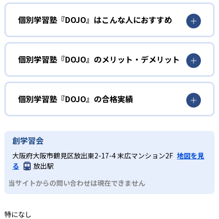
1
AI搭載タブレット学習
個別学習塾『DOJO』はこんな人におすすめ
AIを搭載したタブレットが、事前の学習診断テストで「ど
こでつまずいているのか」を把握。苦手な単元を自動で判
小学生
定して重点的に出題するため、無駄なく着実に基礎力を固
められる。算数の計算、国語の漢字・語彙、英語の英単語
英算国の基礎固めをしたい人
個別学習塾『DOJO』のメリット・デメリット
といった3科目の基礎を固めることが可能だ。
算数の計算や国語の漢字・語彙、英語の英単語学習によっ
どんなメリットがある?
2
専任講師のサポート
て基礎を固める。AIタブレットで「わからない」を早期に
発見し、少しずつ自信をつけながら進めることが可能だ。
AIタブレットによる自動出題・採点で、基礎の「わからな
個別学習塾『DOJO』の合格実績
教室では専任講師が一人ひとりの学習状況をモニタリング
い」を即座に検出して重点学習できるため、無駄のない効
中学生
し、画面上の学習結果を踏まえてリアルタイムでアドバイ
率学習が可能である。また、専任講師が個別にフォローす
個別学習塾『DOJO』の合格実績は？
スや解説を実施。自己学習に慣れていない児童でも、適切
苦手を克服したい人
ることで自学力が未熟な児童でも集中力を維持しやすい。
個別学習塾『DOJO』は合格実績を公式サイトで公開してい
なタイミングで声かけや解説が受けられるため、集中力を
創学習会
どんなデメリットがある?
苦手単元の克服が急務となる人に向いている。AIが自動で
ない。
維持しながら学習を進められる。
大阪府大阪市鶴見区放出東2-17-4 末広マンション2F
地図を見
苦手分野を洗い出して繰り返し学習できるほか、教室での
対応科目は算数・国語・英語の基礎3科目に限られるため、
3
リーズナブルな授業料
る
放出駅
講師フォローにより「なぜ解けないか」を納得するまで解
理科・社会や高度な応用学習には別途対策が必要である。
説する。
当サイトからの問い合わせは現在できません
また、自宅でのタブレット学習には一定の自律性が求めら
タブレットによる自動採点・問題出題を活用することで、
れ、最初は講師による声かけや保護者のサポートが欠かせ
個別指導ながら集団塾や他の個別指導塾と比べても安価な
ない。教室ごとの時間割・料金は異なるため、詳細は各教
月謝を実現。
特になし
室への問い合わせが必須である。