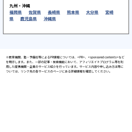
九州・沖縄
福岡県
佐賀県
長崎県
熊本県
大分県
宮崎
県
鹿児島県
沖縄県
※教育機関、塾・予備校等によるPR情報については、<PR>、<sponsored contents>など
を明示します。また、一部の記事・検索機能において、アフィリエイトプログラム等を利
用した提携機関・企業のサービス紹介を行っています。サービス内容や申し込み方法等に
ついては、リンク先の各サービスのページにある詳細情報を確認してください。
お知らせ
2025.08.23
塾・予備校 合格実績ランキングの詳細
2024.10.31