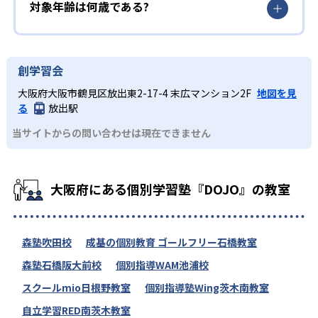
対象年齢は何歳である?
創学習会
大阪府大阪市鶴見区放出東2-17-4 末広マンション2F
地図を見
る
放出駅
当サイトからの問い合わせは現在できません
大阪府にある個別学習塾『DOJO』の教室
森塾吹田校
成基の個別教育 ゴールフリー石橋教室
森塾石橋阪大前校
個別指導WAM池浦校
スクールmio日根野教室
個別指導塾Wing茨木南教室
自立学習RED南茨木教室