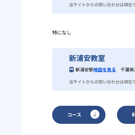
論理的思考
小学4～6年生
当サイトからの問い合わせは現在
より高度な論理的思考力を鍛え、学
ぺー、読解テキストに取り組み、
特になし
ムにより、「勉強は自分のために
う。
新浦安教室
新浦安駅
地図を見る
千葉県
当サイトからの問い合わせは現在
コース