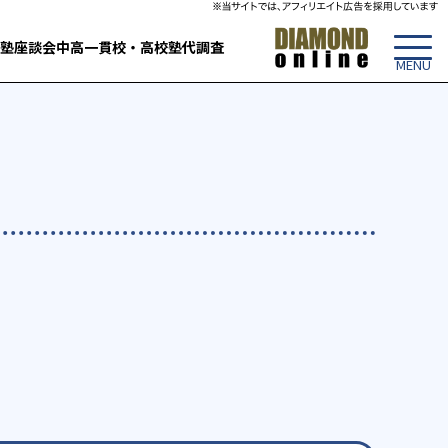
塾
座談会
中高一貫校・高校
塾代調査