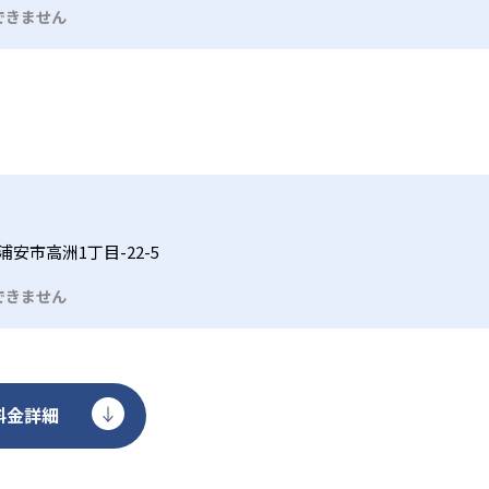
と自学習習慣の確立
できません
習方法を定着させたい高学年に適している。90分×年間42回の授
言葉ノートや映像化宿題によって語彙力と表現力を磨く。家庭
行う」という当事者意識と自己管理力を育成し、中学受験やそ
浦安市高洲1丁目-22-5
できません
料金詳細