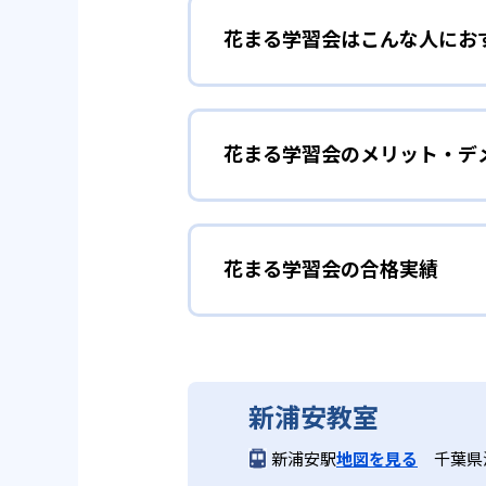
花まる学習会はこんな人にお
花まる学習会独自の「算数脳」メ
す学習法である。単なる計算練習
遊び感覚で非
年中・年長
他者の発想を取り入れながら、多
花まる学習会のメリット・デ
幼児期の発達段階に合わせて、「
2
言語活動で国
で、運筆や迷路、「なぞペー（思
「遊び」のように体験し、自発的
どんなメリットがある?
多彩な物語や実用文を題材にした
いながら指導することで、成功体
合わせることで、語彙力や文脈理
の専用の宿題ページを通じて家庭
花まる学習会の合格実績
花まる学習会の大きなメリットは
力とリンクさせ、学習内容を日常
ばせる点である。また、思考力・
実現されている。さらに、幼児期
基盤力と人
花まる学習会の合格実績は
小学1～3年生
3
野外体験で学
漢字や計算などの基盤力を固めな
花まる学習会は合格実績を公式サ
い子に適している。90分×年間
新浦安教室
定期的に実施する野外体験プログ
授業と講師による個別サポートで
記録や報告書作成を通じて学びを
新浦安駅
地図を見る
千葉県
体性も同時に育成。