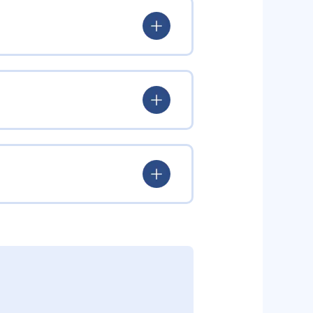
試行錯誤を通じて解決策を導き出
に育成。グループ形式の授業では
げる。
ある。60分×年間42回の授業
教材）」など多様な思考実験を
用し、教室長と講師が常に寄り添
・要約・ディスカッションを組み
ミュニケーションを促進するため
再構築するプロセスを重視。思考
ミュニケーション能力を同時に伸
の定着度が高く、多面的な学びを
すい構造になっている。
ーブで思考力・表現力を強化した
く力」を育成。6～8名のチーム制
知識を実生活に結びつける。観察
や協働力も同時に高める。
決を体験することで、社会性や主