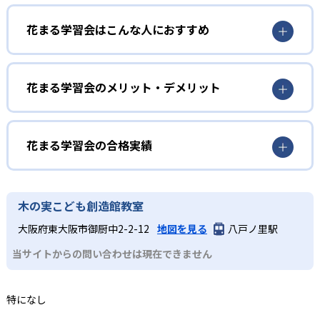
1
算数脳で思考力を鍛える
花まる学習会はこんな人におすすめ
花まる学習会独自の「算数脳」メソッドは、子どもたちが
数の仕組みや論理構造を自ら発見し、試行錯誤を通じて解
年中・年長
決策を導き出す学習法である。単なる計算練習ではなく、
パズルや図形問題を活用し、観察力・推理力を同時に育
遊び感覚で非認知能力を育成
花まる学習会のメリット・デメリット
成。グループ形式の授業では他者の発想を取り入れなが
幼児期の発達段階に合わせて、「発見」「試行錯誤」「感
ら、多様な視点で問題にアプローチする過程を重視し、思
どんなメリットがある?
性」の土台を形成したい子どもに最適である。60分×年間
考の幅を広げる。
42回の授業で、運筆や迷路、「なぞペー（思考力教
花まる学習会の大きなメリットは、グループワークを中心
花まる学習会の合格実績
2
言語活動で国語力を自然に習得
材）」、「Iキューブ（立体パズルのiキューブを用いた教
とした少人数制授業により協働性とコミュニケーション能
材）」など多様な思考実験を「遊び」のように体験し、自
力を同時に伸ばせる点である。また、思考力・国語力・野
花まる学習会の合格実績は？
多彩な物語や実用文を題材にした言語活動を実施し、読解
発的に考える楽しさを実感させる。6名程度の少人数チーム
外体験の三位一体のカリキュラムにより、学習内容の定着
花まる学習会は合格実績を公式サイトで公開していない。
力と表現力をバランスよく強化。音読・要約・ディスカッ
木の実こども創造館教室
制を採用し、教室長と講師が常に寄り添いながら指導する
度が高く、多面的な学びを実現されている。さらに、幼児
ションを組み合わせることで、語彙力や文脈理解力を深め
ことで、成功体験を積み重ね、学ぶ意欲を引き出す。家庭
期から学習への主体性を養うため、長期的な学習意欲を維
大阪府東大阪市御厨中2-2-12
地図を見る
八戸ノ里駅
る。子どもが自ら文章の意味を捉え、自分の言葉で再構築
での復習や親子のコミュニケーションを促進するための専
持しやすい構造になっている。
するプロセスを重視。思考力とリンクさせ、学習内容を日
用の宿題ページを通じて家庭学習とも連動。継続的に創造
当サイトからの問い合わせは現在できません
常生活でも活用できる力へと昇華させる。
力を育むことができる。
3
野外体験で学習を広げる
小学1～3年生
特になし
基盤力と人間力を両立