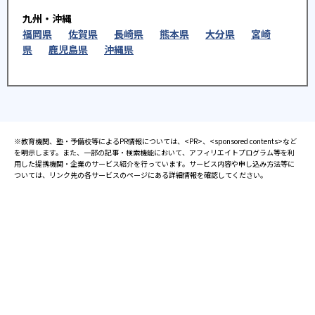
九州・沖縄
福岡県
佐賀県
長崎県
熊本県
大分県
宮崎
県
鹿児島県
沖縄県
※教育機関、塾・予備校等によるPR情報については、<PR>、<sponsored contents>など
を明示します。また、一部の記事・検索機能において、アフィリエイトプログラム等を利
用した提携機関・企業のサービス紹介を行っています。サービス内容や申し込み方法等に
ついては、リンク先の各サービスのページにある詳細情報を確認してください。
お知らせ
2025.08.23
塾・予備校 合格実績ランキングの詳細
2024.10.31