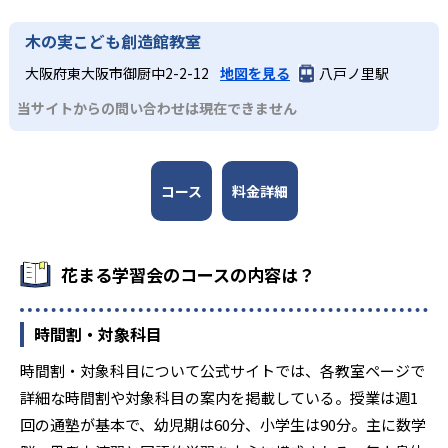
定期的に実施する野外体験プログラムでは、自然観察やフ
ィールドワークを通じて教室で学んだ知識を実生活に結び
漢字や計算などの基盤力を固めながら、作文・四字熟語・
木の実こども創造館教室
つける。観察記録や報告書作成を通じて学びを言語化し、
空間認識力を鍛える教材キューブキューブで思考力・表現
総合的な理解を深める。集団での協働活動や問題解決を体
力を強化したい子に適している。90分×年間42回の授業
大阪府東大阪市御厨中2-2-12
地図を見る
八戸ノ里駅
験することで、社会性や主体性も同時に育成。
で、算数プリントや文章題に加え、毎回の作文で「書く
当サイトからの問い合わせは現在できません
力」を育成。6～8名のチーム制授業と講師による個別サポ
ートで、ゲーム大会や作文コンテスト、野外体験などを通
じて人間力や協働力も同時に高める。
コース
料金詳細
小学4～6年生
論理的思考と自学習習慣の確立
より高度な論理的思考力を鍛え、学習方法を定着させたい
花まる学習会のコースの内容は？
高学年に適している。90分×年間42回の授業でGood Job!
算数やSなぞぺー、読解テキストに取り組み、言葉ノートや
映像化宿題によって語彙力と表現力を磨く。家庭学習計画
時間割・対象科目
を自ら立てるカリキュラムにより、「勉強は自分のために
時間割・対象科目について公式サイトでは、各教室ページで
行う」という当事者意識と自己管理力を育成し、中学受験
やその先の学びに必要な自制心を養う。
詳細な時間割や対象科目の案内を掲載している。授業は週1
回の通塾が基本で、幼児期は60分、小学生は90分。主に数学