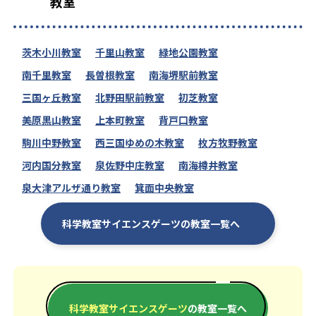
教室
茨木小川教室
千里山教室
緑地公園教室
南千里教室
長曽根教室
南海堺駅前教室
三国ヶ丘教室
北野田駅前教室
初芝教室
美原黒山教室
上本町教室
背戸口教室
駒川中野教室
西三国ゆめの木教室
枚方牧野教室
河内国分教室
泉佐野中庄教室
南海樽井教室
泉大津アルザ通り教室
箕面中央教室
科学教室サイエンスゲーツの教室一覧へ
科学教室サイエンスゲーツ
の教室一覧へ