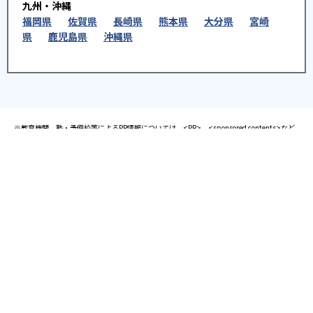
九州・沖縄
福岡県
佐賀県
長崎県
熊本県
大分県
宮崎
県
鹿児島県
沖縄県
※教育機関、塾・予備校等によるPR情報については、<PR>、<sponsored contents>など
を明示します。また、一部の記事・検索機能において、アフィリエイトプログラム等を利
用した提携機関・企業のサービス紹介を行っています。サービス内容や申し込み方法等に
ついては、リンク先の各サービスのページにある詳細情報を確認してください。
お知らせ
2025.08.23
塾・予備校 合格実績ランキングの詳細
2024.10.31