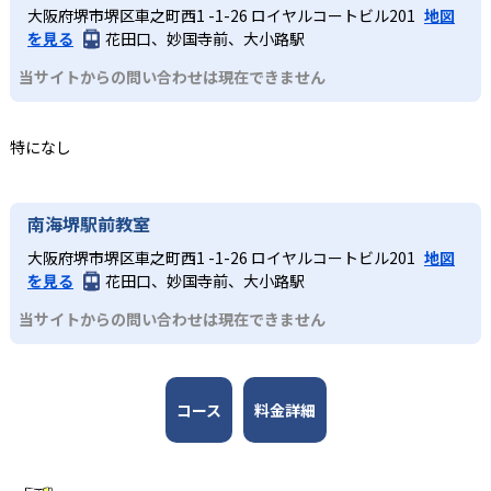
術的な深さと質の高い学びを提供し、子どもの科学への興
教材・実験テーマは京都大学iCeMS特定助教の樋口雅一先
中級コースは初級コースの受講を終了した人を対象とした
大阪府堺市堺区車之町西1 -1-26 ロイヤルコートビル201
地図
味を深めていく。
生が監修。研究者ならではの視点で最新技術や発展的な内
コース。進め方は初級コースと基本的に同じで、仮設、実
を見る
花田口、妙国寺前、大小路駅
容を反映し、学術的な深さと楽しさを両立させている。
験、考察のステップで実験を進めていく。結果のまとめは
どんなデメリットがある?
当サイトからの問い合わせは現在できません
選択式の問題だけでなく、穴埋め式の問題にも取り組んで
実験を中心としているため、実験に必要な白衣や安全メガ
理解を深める。
ネなどの初期セットの購入が必要となる。また、授業料と
上級
特になし
は別に、実験の材料費（テキスト代含む）も必要であり、
費用がかかってしまうのはデメリットだ。また、都市部中
仮説を立てる力を高めたい子ども
心に展開されており、通学できる範囲に教室がないケース
上級コースは中級コースの受講を終了した人を対象とした
南海堺駅前教室
もある点には注意が必要だ。
コース。進め方は初級・中級コースと基本的に同じだが、
大阪府堺市堺区車之町西1 -1-26 ロイヤルコートビル201
地図
結果のまとめには記述式も取り入れられ、内容をまとめて
を見る
花田口、妙国寺前、大小路駅
表現する能力も養う。最新の技術にも触れつつ、仮説を立
てる力を伸ばしていく。
当サイトからの問い合わせは現在できません
コース
料金詳細