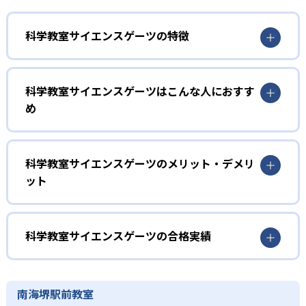
科学教室サイエンスゲーツの特徴
1
STEAM教育による横断的学び
科学教室サイエンスゲーツはこんな人におすす
サイエンスゲーツでは「科学、技術、工学、教養・創造
め
性、数学」を統合したSTEAM教育の考え方を採用。理数系
の知識をベースに、教科の枠を超えた横断的な学習を実践
初級
することで、応用力や問題解決力を育成する学習設計にな
っている。
驚き、楽しみながら科学の基礎を学びたい子ども
科学教室サイエンスゲーツのメリット・デメリ
ット
2
実験主体の探究型授業
初級コースは5歳から小学校3年生からの入学となる。キャ
ラクターを用いた独自の映像教材で科学への興味を誘うと
どんなメリットがある?
授業は講義形式ではなく、身近な科学現象をテーマにした
ころからスタートし、仮説→実験→結果→考察→振り返り
実験で構成される。子ども自らが仮説を立て、実験で検証
のステップで進める。結果のまとめはわかりやすい選択式
サイエンスゲーツのメリットは、実験を通じて主体的に学
科学教室サイエンスゲーツの合格実績
し、その結果を考察するサイクルを繰り返すことで、論理
の問題となっている。
ぶことで探究心や論理的思考力、集中力を自然に養える点
的思考力や探究心、集中力を高めていく。
にある。STEAM教育に基づく横断的カリキュラムにより、
科学教室サイエンスゲーツの合格実績は？
中級
3
樋口雅一先生監修カリキュラム
知識同士の連携や応用力が高まり、将来的な問題解決力の
科学教室サイエンスゲーツは合格実績を公式サイトで公開
実験の結果から考察する力を高めたい子ども
南海堺駅前教室
基盤づくりにもつながる。京都大学の研究者の監修で、学
していない。