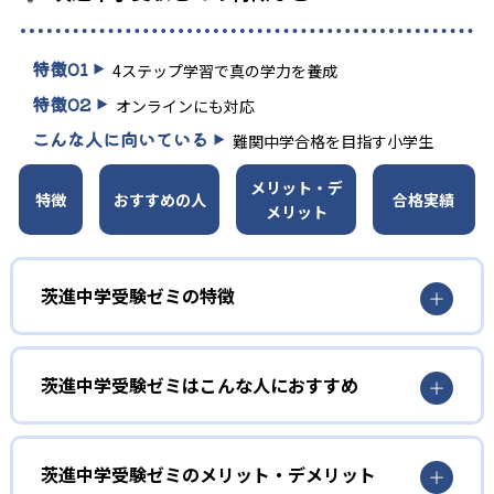
特徴
01
4ステップ学習で真の学力を養成
特徴
02
オンラインにも対応
こんな人に向いている
難関中学合格を目指す小学生
メリット・デ
特徴
おすすめの人
合格実績
メリット
茨進中学受験ゼミの特徴
1
必勝の4ステップ攻略授業
茨進中学受験ゼミはこんな人におすすめ
入試本番に備えて「読み取る」「知識を引き出す」「解
く」「表現する」の4つのステップを丁寧に指導する。テキ
小4～小6
スト演習では頻出問題のパターンを確認し、実戦形式の演
習を重ねることで難問への対応力を養う。
中学受験対策を重視したい小学生
茨進中学受験ゼミのメリット・デメリット