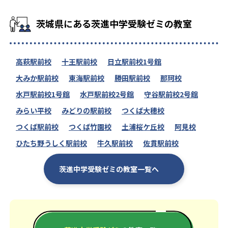
茨城県にある茨進中学受験ゼミの教室
高萩駅前校
十王駅前校
日立駅前校1号館
大みか駅前校
東海駅前校
勝田駅前校
那珂校
水戸駅前校1号館
水戸駅前校2号館
守谷駅前校2号館
みらい平校
みどりの駅前校
つくば大穂校
つくば駅前校
つくば竹園校
土浦桜ケ丘校
阿見校
ひたち野うしく駅前校
牛久駅前校
佐貫駅前校
茨進中学受験ゼミの教室一覧へ