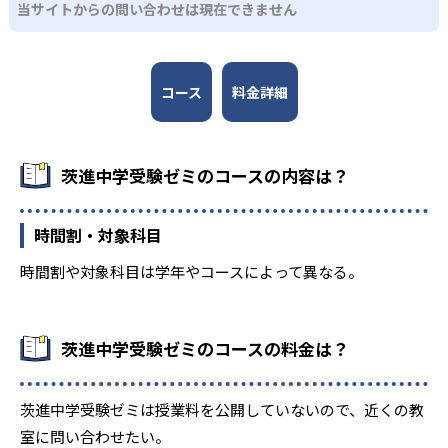
当サイトからの問い合わせは現在できません
19
古河中等教育学校
13
6
太田一附中
下妻一附中
コース
料金詳細
1
2
鉾田一附中
下館一附中
茨進中学受験ゼミのコースの内容は？
40
201
茨大附属中
江戸取中
133
410
時間割・対象科目
茗溪中
土浦日大中等
時間割や対象科目は学年やコースによって異なる。
417
89
常総学院中
東洋大牛久中
152
67
茨城中
水戸英宏中
茨進中学受験ゼミのコースの料金は？
216
茨城キリスト中
茨進中学受験ゼミは授業料を公開していないので、近くの教
41
10
開智望中等
開成中
室に問い合わせたい。