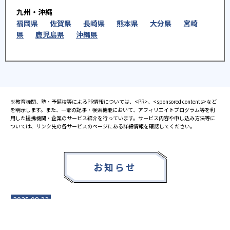
九州・沖縄
福岡県
佐賀県
長崎県
熊本県
大分県
宮崎
県
鹿児島県
沖縄県
※教育機関、塾・予備校等によるPR情報については、<PR>、<sponsored contents>など
を明示します。また、一部の記事・検索機能において、アフィリエイトプログラム等を利
用した提携機関・企業のサービス紹介を行っています。サービス内容や申し込み方法等に
ついては、リンク先の各サービスのページにある詳細情報を確認してください。
お知らせ
2025.08.23
塾・予備校 合格実績ランキングの詳細
2024.10.31