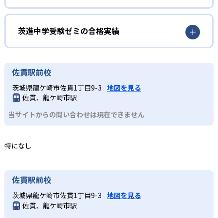
2
ディスカッション強化
小4～6年の中学受験コースは、算数・国語・理科・社会の4
どんなメリットがある?
科目を週2回以上の指導で学ぶほか、適性検査対策指導も実
5・6年生を対象にしたディスカッション強化プログラムで
施。茨城県で県立中高一貫校受験を目指す小学生に適して
県立中高一貫校をはじめ、中学受験合格を目指した指導が
茨進中学受験ゼミの合格実績
は、本の紹介など身近なテーマから始め、その後、実際の
いる。
受けられる。
入試問題に時間制限付きで挑戦するなどして表現力や応用
茨進中学受験ゼミの合格実績は？
どんなデメリットがある?
力を鍛える。
茨進中学受験ゼミは市進教育グループの合格実績を公式サ
佐貫駅前校
授業の復習を中心とした家庭学習が求められるため、自発
イトで公開している。合格実績は以下の通りである。
的な学習や家庭でのサポートが必要となる場合がある。
茨城県龍ケ崎市佐貫1丁目9-3
地図を見る
中学校の合格実績
佐貫、龍ケ崎市駅
当サイトからの問い合わせは現在できません
78
並木中等教育学校
47
30
土浦一附中
水戸一附中
特になし
23
65
竜ケ崎一附中
日立一附中
佐貫駅前校
27
水海道一附中
茨城県龍ケ崎市佐貫1丁目9-3
地図を見る
佐貫、龍ケ崎市駅
34
勝田中等教育学校