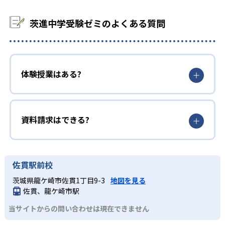
5
3
麻布中
桜蔭中
茨進中学受験ゼミのよくある質問
23
90
渋谷幕張中
市川中
34
234
浦和明の星中
開智中
体験授業はある?
※他、多数合格。2025年度、公式サイト。
資料請求はできる?
佐貫駅前校
茨城県龍ケ崎市佐貫1丁目9-3
地図を見る
佐貫、龍ケ崎市駅
当サイトからの問い合わせは現在できません