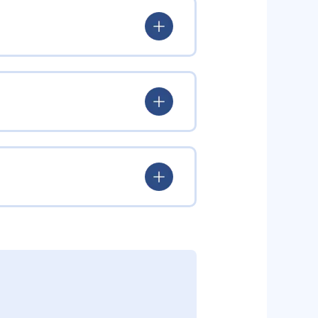
ボット教材を貸し出すため、教材
る点が魅力である。
ラミングを学習できる。アイコン
共有して協力しながら問題解決に取
なる相手とペアを組み、柔軟な思
2人1組で1台のロボットを使用
大会への参加機会など、学びの成
語のPythonを用いてロボットの
造力と問題解決力を育成できる。
用いられるPython言語を習得して
長4年半の長期の継続カリキュラ