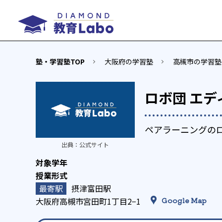
塾・学習塾TOP
大阪府の学習塾
高槻市の学習塾
ロボ団 エ
ペアラーニングの
出典：
公式サイト
摂津富田駅
大阪府高槻市宮田町1丁目2−1
Google Map