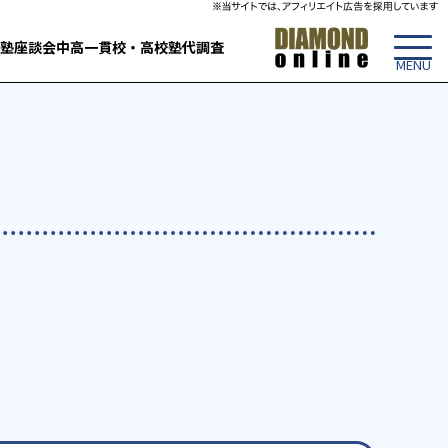
塾
座談会
中高一貫校・高校
塾代調査