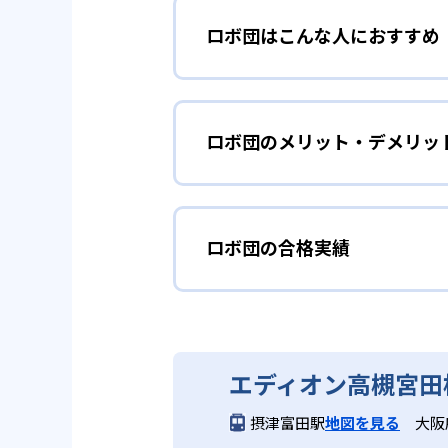
ロボ団はこんな人におすすめ
一般的なロボットプログラミング
費を気にせず学習を開始できる。
基礎か
年長、小学1・2年生
2
ペアラーニン
ロボ団のメリット・デメリッ
年長から小学2年生を対象に、5
やイラストを使った順序立てで、
レッスンでは2人で1台のロボッ
どんなメリットがある?
り組むことで、自力で考える姿勢
高度な制御
小学3年生以上
考と伝える力を強化する。
ロボ団の合格実績
ロボット教材が教室で貸し出され
するペアラーニングにより、協働
小学3年生以上は80分×3回/月
果を実感できる場も用意されてい
制御方法を学び、オリジナルのロ
3
Pythonに
ロボ団の合格実績は？
どんなデメリットがある?
ロボ団は合格実績を公式サイトで
ビジュアルプログラミングで基礎を固
エディオン高槻宮田
いく。論理的思考力や実践的スキ
教材は教室でのみ使用となってい
摂津富田駅
地図を見る
大阪
ムで構成されているため、一定期