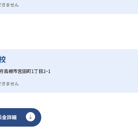
できません
校
府高槻市宮田町1丁目2−1
できません
料金詳細