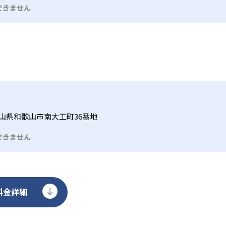
できません
山県和歌山市南大工町36番地
できません
料金詳細