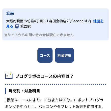
スタンダードIIコースの修了者を対象としたアドバンスト
I〜IIIおよびエクスプローラコースでは、より高度なロボッ
箕面
ト機構やプログラミング言語で実践的な力を養成する。競
技会などを通じて、プレゼンテーション能力やコミュニケ
大阪府箕面市坊島4丁目1-1 森田金物店2F/Second M 内
地図を
ーション能力も養う。
見る
箕面駅
当サイトからの問い合わせは現在できません
コース
料金詳細
プログラボのコースの内容は？
時間割・対象科目
1授業はコースにより、50分または90分。ロボットプログラ
ミングを中心とし、パソコンやタブレット端末を使用する。