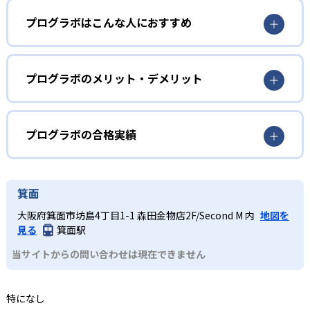
プログラボはこんな人におすすめ
レゴ®ブロックで作成したロボットをプログラミングで動か
すなど、ものづくりを学習の核に据える。
年長
2
阪急阪神・読売テレビ協同運営
プログラミングの基礎をみにつけたい人
プログラボのメリット・デメリット
ミマモルメ（阪急阪神ホールディングス）と読売テレビが
主に年長・小学1年生を対象としたプレビギナーのコース
どんなメリットがある?
協同で設立、運営。AIやICT技術の急速な発展を受け、将来
は、レゴ®の教材を用いてモーターやセンサーの仕組み、プ
を見据えた教育を展開する。
ログラミングの基礎を学ぶ。プログラミングはタブレット
プログラボでは、ものづくりを通じ、試行錯誤を繰り返し
プログラボの合格実績
端末を使用して行い、入力操作の負担を軽減する。
ながら問題解決力や創造力を養うことができる。競技会や
3
競技会で実践力を高める
発表会など、表現力やプレゼンテーション力を向上させる
プログラボの合格実績は？
小学校低学年
実践的な場が用意されている点も大きな魅力である。
オリジナルのロボットコンテスト「プログラボカップ」な
プログラボは合格実績を公式サイトで公開していない。
創造性を養いたい人
箕面
ど発表の機会があり、プレゼンテーション能力の向上など
どんなデメリットがある?
も見込める。
大阪府箕面市坊島4丁目1-1 森田金物店2F/Second M 内
地図を
小学2〜3年生向けのスタンダードI・IIコースでは、パソコ
教材にレゴ®やmicro:bit、Scratchなどを使用するため、授
見る
箕面駅
ンを用いたプログラミングを開始する。創造性を養うカリ
業料が少々高めな設定になっている。また、全国展開して
キュラムで、ロボットコンテストなど発表の機会もある。
当サイトからの問い合わせは現在できません
いるが、教室数が地域によって偏在しており、通塾しづら
小学校高学年
い場合がある。
アドバンストコースで実践的チャレンジ
特になし