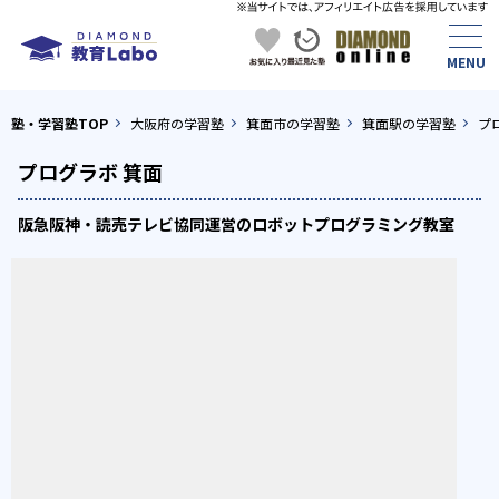
塾・学習塾TOP
大阪府の学習塾
箕面市の学習塾
箕面駅の学習塾
プ
プログラボ 箕面
阪急阪神・読売テレビ協同運営のロボットプログラミング教室