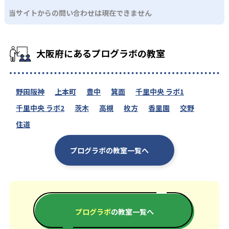
当サイトからの問い合わせは現在できません
大阪府にあるプログラボの教室
野田阪神
上本町
豊中
箕面
千里中央 ラボ1
千里中央 ラボ2
茨木
高槻
枚方
香里園
交野
住道
プログラボの教室一覧へ
プログラボ
の教室一覧へ