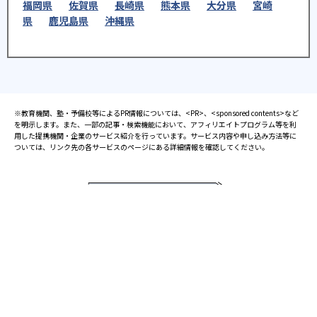
福岡県
佐賀県
長崎県
熊本県
大分県
宮崎
県
鹿児島県
沖縄県
※教育機関、塾・予備校等によるPR情報については、<PR>、<sponsored contents>など
を明示します。また、一部の記事・検索機能において、アフィリエイトプログラム等を利
用した提携機関・企業のサービス紹介を行っています。サービス内容や申し込み方法等に
ついては、リンク先の各サービスのページにある詳細情報を確認してください。
お知らせ
2025.08.23
塾・予備校 合格実績ランキングの詳細
2024.10.31
アンケート調査について