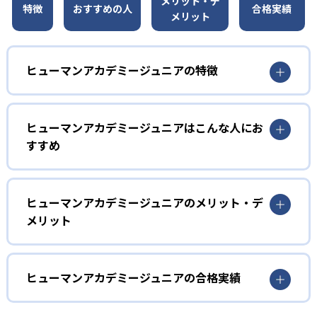
メリット・デ
特徴
おすすめの人
合格実績
メリット
ヒューマンアカデミージュニアの特徴
1
多彩なコースラインナップ
ヒューマンアカデミージュニアはこんな人にお
ヒューマンアカデミージュニアでは、ロボット教室、ロボ
すすめ
ティクスプロフェッサーコース、こどもプログラミング教
室、科学教室、さんすう数学教室の5つのコースを展開。
幼児
STEAM教育の考え方を取り入れ、子どもの「好き」を養
う。
子どもの好奇心を育みたい家庭
ヒューマンアカデミージュニアのメリット・デ
メリット
2
専門家監修のコース
ヒューマンアカデミージュニアでは、ロボット教室のプラ
イマリーコースや科学教室（サイエンスゲーツ）など、小
どんなメリットがある?
ロボット教室の監修は、ロボットの世界大会「ロボカッ
学校入学前の幼児でも通えるコースが用意されている。ロ
プ」で史上初となる5年連続優勝を果たしたロボットクリエ
ボットの作成や科学の実験を通して、子どもの好奇心を喚
ヒューマンアカデミージュニアは、ロボット教室、プログ
ヒューマンアカデミージュニアの合格実績
イター高橋智隆 氏。ロボティクスプロフェッサーコース
起する。
ラミング教室、科学教室、さんすう数学教室と多彩なコー
は、千葉工業大学fuRo（未来ロボット技術研究センター）
スを展開。世界的クリエイターや研究者などの専門家が監
ヒューマンアカデミージュニアの合格実績は？
小学校低学年
所長の古田貴之 氏が監修。こどもプログラミング教室の教