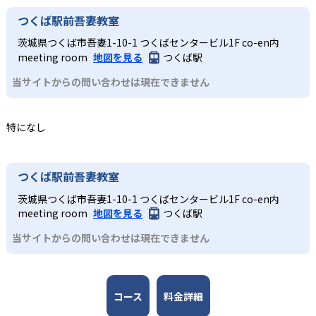
修に基づいた内容で、子どもの探究意欲を引き出すことが
材監修はRailsプログラマーとして活躍する鳥井雪 氏で、科
ヒューマンアカデミージュニアは合格実績を公式サイトで
楽しく学びを継続したい子ども
つくば駅前吾妻教室
可能だ。全国2,000以上の教室ネットワークや全国大会を通
学教室の監修は京都大学iCeMS特定助教の樋口雅一 氏。さ
公開していない。
じたコミュニティ活動により、同世代の仲間と切磋琢磨で
実際にロボットを作成するロボット教室、スモールステッ
茨城県つくば市吾妻1-10-1 つくばセンタービル1F co-en内
んすう数学教室のアドバイザーには東京大学先端科学技術
きる環境が整い、継続的な学習意欲を維持しやすい点も大
プのこどもプログラミング教室、実験から学ぶ科学教室な
meeting room
地図を見る
つくば駅
研究センター教授の西成活裕 氏と、各分野の第一線で活躍
きなメリットである。
ど、どのコースも子どもが楽しみながら学びを継続できる
する人物が監修者・アドバイザーとして名を連ねる。
当サイトからの問い合わせは現在できません
工夫が凝らされている。
どんなデメリットがある?
3
全国規模の安心感
小学校高学年
デメリットとして、各教室やコースの開講頻度は月1～2回
特になし
が中心であり、短期間でのスキル定着には家庭での復習や
日本全国47都道府県に2,000以上の教室を展開し、27,000
専門的な学びへとつなげたい子ども
別の学習機会が必要な場合がある。入会金や教材初期費
名以上が受講する。ロボット教室の全国大会なども開催さ
各コースはそれぞれの分野の専門家が監修しており、子ど
用、毎月の授業料や材料費などが発生することもあるた
れ、仲間と切磋琢磨できる環境を提供している。
もは実験や制作活動などを楽しみながら、学びを深めてい
つくば駅前吾妻教室
め、費用負担の点も留意が必要である。
くことが可能だ。全国大会での発表機会があるコースもあ
茨城県つくば市吾妻1-10-1 つくばセンタービル1F co-en内
り、探究力と表現力を磨くことができる。
meeting room
地図を見る
つくば駅
当サイトからの問い合わせは現在できません
コース
料金詳細