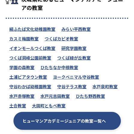
アの教室
絹ふたば文化幼稚園教室
みらい平西教室
カスミ梅園教室
つくばカピオ教室
イオンモールつくば教室
研究学園教室
つくば洞峰公園前教室
つくば緑が丘教室
学園の森教室
ひたちなか中根教室
土浦ピアタウン教室
ヨークベニマル守谷教室
守谷わかば幼稚園教室
守谷テラス教室
水戸泉町教室
水戸赤塚教室
水戸元吉田教室
ひたち野西教室
土合教室
大田町ともべ教室
ヒューマンアカデミージュニアの教室一覧へ