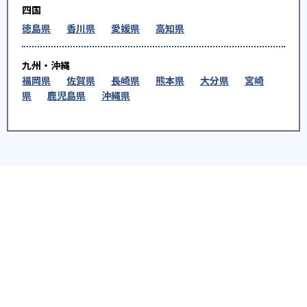
四国
徳島県
香川県
愛媛県
高知県
九州・沖縄
福岡県
佐賀県
長崎県
熊本県
大分県
宮崎
県
鹿児島県
沖縄県
※教育機関、塾・予備校等によるPR情報については、<PR>、<sponsored contents>など
を明示します。また、一部の記事・検索機能において、アフィリエイトプログラム等を利
用した提携機関・企業のサービス紹介を行っています。サービス内容や申し込み方法等に
ついては、リンク先の各サービスのページにある詳細情報を確認してください。
お知らせ