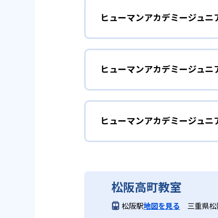
ヒューマンアカデミージュニ
ヒューマンアカデミージュニアで
室、さんすう数学教室の5つのコ
子どもの好奇心を
幼児
2
専門家監修の
ヒューマンアカデミージュニ
ヒューマンアカデミージュニアで
幼児でも通えるコースが用意され
ロボット教室の監修は、ロボット
どんなメリットがある?
隆 氏。ロボティクスプロフェッサ
楽しく学び
小学校低学年
こどもプログラミング教室の教材監
ヒューマンアカデミージュニ
ヒューマンアカデミージュニアは
の樋口雅一 氏。さんすう数学教
界的クリエイターや研究者などの
実際にロボットを作成するロボッ
で活躍する人物が監修者・アドバ
教室ネットワークや全国大会を通
スも子どもが楽しみながら学びを
ヒューマンアカデミージュ
維持しやすい点も大きなメリット
3
全国規模の安
ヒューマンアカデミージュニアは
専門的な学
小学校高学年
どんなデメリットがある?
松阪高町教室
各コースはそれぞれの分野の専門
日本全国47都道府県に2,000
松阪駅
地図を見る
三重県松阪
デメリットとして、各教室やコー
だ。全国大会での発表機会がある
磋琢磨できる環境を提供している