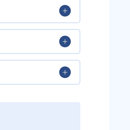
もプログラミング教室、科学教
」を養う。
スゲーツ）など、小学校入学前の
心を喚起する。
したロボットクリエイター高橋智
ター）所長の古田貴之 氏が監修。
の監修は京都大学iCeMS特定助教
学教室と多彩なコースを展開。世
西成活裕 氏と、各分野の第一線
が可能だ。全国2,000以上の
から学ぶ科学教室など、どのコー
環境が整い、継続的な学習意欲を
ら、学びを深めていくことが可能
の全国大会なども開催され、仲間と切
着には家庭での復習や別の学習機会