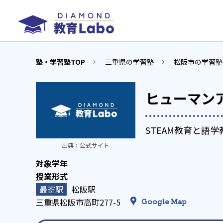
塾・学習塾TOP
三重県の学習塾
松阪市の学習塾
ヒューマン
STEAM教育と語
出典：
公式サイト
松阪駅
三重県松阪市高町277-5
Google Map