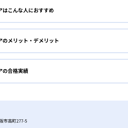
アはこんな人におすすめ
は、ロボット教室、ロボティクスプロフェッサーコース、こど
ースを展開。STEAM教育の考え方を取り入れ、子どもの「好き
育みたい家庭
コース
アのメリット・デメリット
は、ロボット教室のプライマリーコースや科学教室（サイエン
ている。ロボットの作成や科学の実験を通して、子どもの好奇
の世界大会「ロボカップ」で史上初となる5年連続優勝を果た
ーコースは、千葉工業大学fuRo（未来ロボット技術研究セン
を継続したい子ども
修はRailsプログラマーとして活躍する鳥井雪 氏で、科学教室
アの合格実績
、ロボット教室、プログラミング教室、科学教室、さんすう数
室のアドバイザーには東京大学先端科学技術研究センター教授の
専門家が監修に基づいた内容で、子どもの探究意欲を引き出すこと
ト教室、スモールステップのこどもプログラミング教室、実験
イザーとして名を連ねる。
じたコミュニティ活動により、同世代の仲間と切磋琢磨できる
継続できる工夫が凝らされている。
ニアの合格実績は？
である。
心感
合格実績を公式サイトで公開していない。
びへとつなげたい子ども
家が監修しており、子どもは実験や制作活動などを楽しみなが
以上の教室を展開し、27,000名以上が受講する。ロボット教室
市高町277-5
スの開講頻度は月1～2回が中心であり、短期間でのスキル定
コースもあり、探究力と表現力を磨くことができる。
。