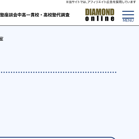
塾
座談会
中高一貫校・高校
塾代調査
室