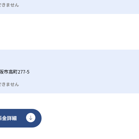
材初期費用、毎月の授業料や材料費などが発生することもある
できません
市高町277-5
できません
料金詳細