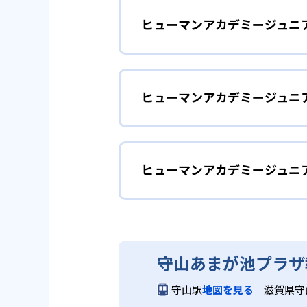
ヒューマンアカデミージュニ
ヒューマンアカデミージュニアで
室、さんすう数学教室の5つのコ
子どもの好奇心を
幼児
2
専門家監修の
ヒューマンアカデミージュニ
ヒューマンアカデミージュニアで
幼児でも通えるコースが用意され
ロボット教室の監修は、ロボット
どんなメリットがある?
隆 氏。ロボティクスプロフェッサ
楽しく学び
小学校低学年
こどもプログラミング教室の教材監
ヒューマンアカデミージュニ
ヒューマンアカデミージュニアは
の樋口雅一 氏。さんすう数学教
界的クリエイターや研究者などの
実際にロボットを作成するロボッ
で活躍する人物が監修者・アドバ
教室ネットワークや全国大会を通
スも子どもが楽しみながら学びを
ヒューマンアカデミージュ
維持しやすい点も大きなメリット
3
全国規模の安
ヒューマンアカデミージュニアは
専門的な学
小学校高学年
どんなデメリットがある?
守山あまが池プラザ
各コースはそれぞれの分野の専門
日本全国47都道府県に2,000
守山駅
地図を見る
滋賀県守山
デメリットとして、各教室やコー
だ。全国大会での発表機会がある
磋琢磨できる環境を提供している