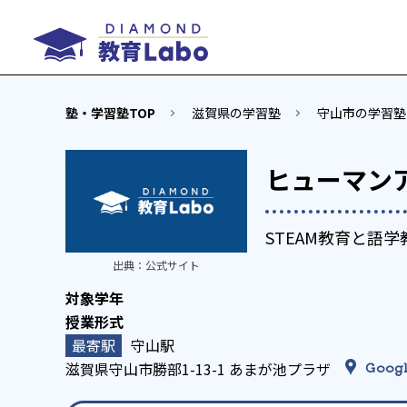
塾・学習塾TOP
滋賀県の学習塾
守山市の学習塾
ヒューマン
STEAM教育と語
出典：
公式サイト
守山駅
滋賀県守山市勝部1-13-1 あまが池プラザ
Googl