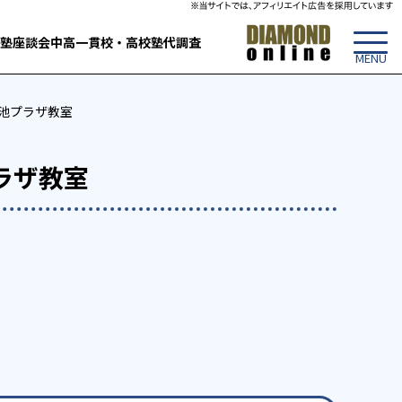
塾
座談会
中高一貫校・高校
塾代調査
池プラザ教室
ラザ教室