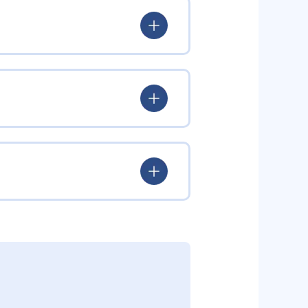
もプログラミング教室、科学教
」を養う。
スゲーツ）など、小学校入学前の
心を喚起する。
したロボットクリエイター高橋智
ター）所長の古田貴之 氏が監修。
の監修は京都大学iCeMS特定助教
学教室と多彩なコースを展開。世
西成活裕 氏と、各分野の第一線
が可能だ。全国2,000以上の
から学ぶ科学教室など、どのコー
環境が整い、継続的な学習意欲を
ら、学びを深めていくことが可能
の全国大会なども開催され、仲間と切
着には家庭での復習や別の学習機会