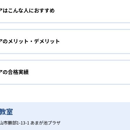
アはこんな人におすすめ
は、ロボット教室、ロボティクスプロフェッサーコース、こど
ースを展開。STEAM教育の考え方を取り入れ、子どもの「好き
育みたい家庭
コース
アのメリット・デメリット
は、ロボット教室のプライマリーコースや科学教室（サイエン
ている。ロボットの作成や科学の実験を通して、子どもの好奇
の世界大会「ロボカップ」で史上初となる5年連続優勝を果た
ーコースは、千葉工業大学fuRo（未来ロボット技術研究セン
を継続したい子ども
修はRailsプログラマーとして活躍する鳥井雪 氏で、科学教室
アの合格実績
、ロボット教室、プログラミング教室、科学教室、さんすう数
室のアドバイザーには東京大学先端科学技術研究センター教授の
専門家が監修に基づいた内容で、子どもの探究意欲を引き出すこと
ト教室、スモールステップのこどもプログラミング教室、実験
イザーとして名を連ねる。
じたコミュニティ活動により、同世代の仲間と切磋琢磨できる
継続できる工夫が凝らされている。
ニアの合格実績は？
である。
心感
合格実績を公式サイトで公開していない。
びへとつなげたい子ども
教室
家が監修しており、子どもは実験や制作活動などを楽しみなが
以上の教室を展開し、27,000名以上が受講する。ロボット教室
市勝部1-13-1 あまが池プラザ
スの開講頻度は月1～2回が中心であり、短期間でのスキル定
コースもあり、探究力と表現力を磨くことができる。
。