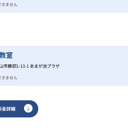
材初期費用、毎月の授業料や材料費などが発生することもある
できません
教室
市勝部1-13-1 あまが池プラザ
できません
料金詳細