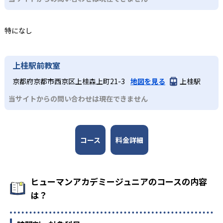
ど、どのコースも子どもが楽しみながら学びを継続できる
する人物が監修者・アドバイザーとして名を連ねる。
工夫が凝らされている。
どんなデメリットがある?
3
全国規模の安心感
小学校高学年
特になし
デメリットとして、各教室やコースの開講頻度は月1～2回
が中心であり、短期間でのスキル定着には家庭での復習や
日本全国47都道府県に2,000以上の教室を展開し、27,000
専門的な学びへとつなげたい子ども
別の学習機会が必要な場合がある。入会金や教材初期費
名以上が受講する。ロボット教室の全国大会なども開催さ
各コースはそれぞれの分野の専門家が監修しており、子ど
上桂駅前教室
用、毎月の授業料や材料費などが発生することもあるた
れ、仲間と切磋琢磨できる環境を提供している。
もは実験や制作活動などを楽しみながら、学びを深めてい
め、費用負担の点も留意が必要である。
京都府京都市西京区上桂森上町21-3
地図を見る
上桂駅
くことが可能だ。全国大会での発表機会があるコースもあ
り、探究力と表現力を磨くことができる。
当サイトからの問い合わせは現在できません
コース
料金詳細
ヒューマンアカデミージュニアのコースの内容
は？