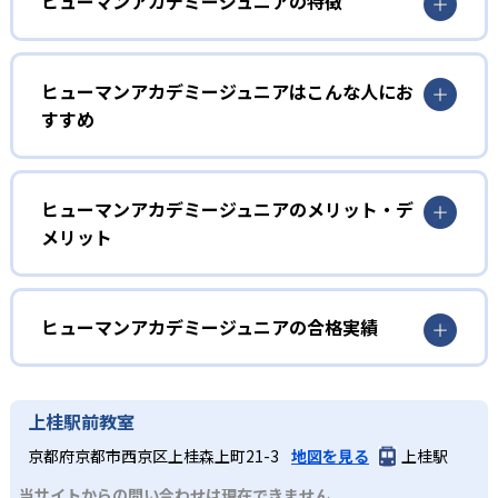
ヒューマンアカデミージュニアの特徴
1
多彩なコースラインナップ
ヒューマンアカデミージュニアはこんな人にお
ヒューマンアカデミージュニアでは、ロボット教室、ロボ
すすめ
ティクスプロフェッサーコース、こどもプログラミング教
室、科学教室、さんすう数学教室の5つのコースを展開。
幼児
STEAM教育の考え方を取り入れ、子どもの「好き」を養
う。
子どもの好奇心を育みたい家庭
ヒューマンアカデミージュニアのメリット・デ
メリット
2
専門家監修のコース
ヒューマンアカデミージュニアでは、ロボット教室のプラ
イマリーコースや科学教室（サイエンスゲーツ）など、小
どんなメリットがある?
ロボット教室の監修は、ロボットの世界大会「ロボカッ
学校入学前の幼児でも通えるコースが用意されている。ロ
プ」で史上初となる5年連続優勝を果たしたロボットクリエ
ボットの作成や科学の実験を通して、子どもの好奇心を喚
ヒューマンアカデミージュニアは、ロボット教室、プログ
ヒューマンアカデミージュニアの合格実績
イター高橋智隆 氏。ロボティクスプロフェッサーコース
起する。
ラミング教室、科学教室、さんすう数学教室と多彩なコー
は、千葉工業大学fuRo（未来ロボット技術研究センター）
スを展開。世界的クリエイターや研究者などの専門家が監
ヒューマンアカデミージュニアの合格実績は？
小学校低学年
所長の古田貴之 氏が監修。こどもプログラミング教室の教
修に基づいた内容で、子どもの探究意欲を引き出すことが
材監修はRailsプログラマーとして活躍する鳥井雪 氏で、科
ヒューマンアカデミージュニアは合格実績を公式サイトで
楽しく学びを継続したい子ども
上桂駅前教室
可能だ。全国2,000以上の教室ネットワークや全国大会を通
学教室の監修は京都大学iCeMS特定助教の樋口雅一 氏。さ
公開していない。
じたコミュニティ活動により、同世代の仲間と切磋琢磨で
実際にロボットを作成するロボット教室、スモールステッ
京都府京都市西京区上桂森上町21-3
地図を見る
上桂駅
んすう数学教室のアドバイザーには東京大学先端科学技術
きる環境が整い、継続的な学習意欲を維持しやすい点も大
プのこどもプログラミング教室、実験から学ぶ科学教室な
研究センター教授の西成活裕 氏と、各分野の第一線で活躍
当サイトからの問い合わせは現在できません
きなメリットである。