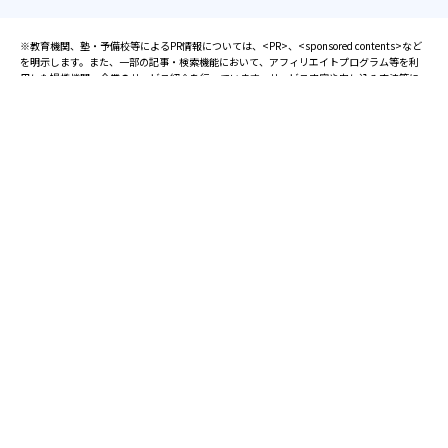
※教育機関、塾・予備校等によるPR情報については、<PR>、<sponsored contents>など
を明示します。また、一部の記事・検索機能において、アフィリエイトプログラム等を利
用した提携機関・企業のサービス紹介を行っています。サービス内容や申し込み方法等に
ついては、リンク先の各サービスのページにある詳細情報を確認してください。
お知らせ
2025.08.23
塾・予備校 合格実績ランキングの詳細
2024.10.31
アンケート調査について
2023.03.23
ダイヤモンド教育ラボのオープンについて
都道府県別一覧