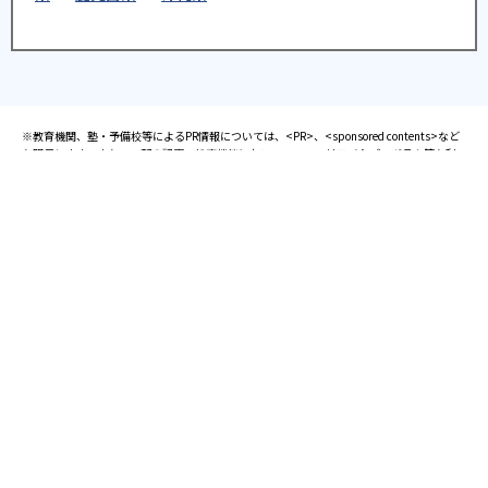
※教育機関、塾・予備校等によるPR情報については、<PR>、<sponsored contents>など
を明示します。また、一部の記事・検索機能において、アフィリエイトプログラム等を利
用した提携機関・企業のサービス紹介を行っています。サービス内容や申し込み方法等に
ついては、リンク先の各サービスのページにある詳細情報を確認してください。
お知らせ
2025.08.23
塾・予備校 合格実績ランキングの詳細
2024.10.31
アンケート調査について
2023.03.23
ダイヤモンド教育ラボのオープンについて