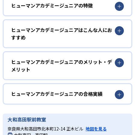
ヒューマンアカデミージュニアの特徴
1
多彩なコースラインナップ
ヒューマンアカデミージュニアはこんな人にお
ヒューマンアカデミージュニアでは、ロボット教室、ロボ
すすめ
ティクスプロフェッサーコース、こどもプログラミング教
室、科学教室、さんすう数学教室の5つのコースを展開。
幼児
STEAM教育の考え方を取り入れ、子どもの「好き」を養
う。
子どもの好奇心を育みたい家庭
ヒューマンアカデミージュニアのメリット・デ
メリット
2
専門家監修のコース
ヒューマンアカデミージュニアでは、ロボット教室のプラ
イマリーコースや科学教室（サイエンスゲーツ）など、小
どんなメリットがある?
ロボット教室の監修は、ロボットの世界大会「ロボカッ
学校入学前の幼児でも通えるコースが用意されている。ロ
プ」で史上初となる5年連続優勝を果たしたロボットクリエ
ボットの作成や科学の実験を通して、子どもの好奇心を喚
ヒューマンアカデミージュニアは、ロボット教室、プログ
ヒューマンアカデミージュニアの合格実績
イター高橋智隆 氏。ロボティクスプロフェッサーコース
起する。
ラミング教室、科学教室、さんすう数学教室と多彩なコー
は、千葉工業大学fuRo（未来ロボット技術研究センター）
スを展開。世界的クリエイターや研究者などの専門家が監
ヒューマンアカデミージュニアの合格実績は？
小学校低学年
所長の古田貴之 氏が監修。こどもプログラミング教室の教
修に基づいた内容で、子どもの探究意欲を引き出すことが
材監修はRailsプログラマーとして活躍する鳥井雪 氏で、科
ヒューマンアカデミージュニアは合格実績を公式サイトで
楽しく学びを継続したい子ども
大和高田駅前教室
可能だ。全国2,000以上の教室ネットワークや全国大会を通
学教室の監修は京都大学iCeMS特定助教の樋口雅一 氏。さ
公開していない。
じたコミュニティ活動により、同世代の仲間と切磋琢磨で
実際にロボットを作成するロボット教室、スモールステッ
奈良県大和高田市北本町12-14 正木ビル
地図を見る
んすう数学教室のアドバイザーには東京大学先端科学技術
きる環境が整い、継続的な学習意欲を維持しやすい点も大
プのこどもプログラミング教室、実験から学ぶ科学教室な