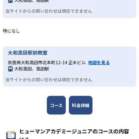
大和高田、高田駅
研究センター教授の西成活裕 氏と、各分野の第一線で活躍
きなメリットである。
ど、どのコースも子どもが楽しみながら学びを継続できる
する人物が監修者・アドバイザーとして名を連ねる。
当サイトからの問い合わせは現在できません
工夫が凝らされている。
どんなデメリットがある?
3
全国規模の安心感
小学校高学年
デメリットとして、各教室やコースの開講頻度は月1～2回
特になし
が中心であり、短期間でのスキル定着には家庭での復習や
日本全国47都道府県に2,000以上の教室を展開し、27,000
専門的な学びへとつなげたい子ども
別の学習機会が必要な場合がある。入会金や教材初期費
名以上が受講する。ロボット教室の全国大会なども開催さ
各コースはそれぞれの分野の専門家が監修しており、子ど
用、毎月の授業料や材料費などが発生することもあるた
れ、仲間と切磋琢磨できる環境を提供している。
もは実験や制作活動などを楽しみながら、学びを深めてい
大和高田駅前教室
め、費用負担の点も留意が必要である。
くことが可能だ。全国大会での発表機会があるコースもあ
奈良県大和高田市北本町12-14 正木ビル
地図を見る
り、探究力と表現力を磨くことができる。
大和高田、高田駅
当サイトからの問い合わせは現在できません
コース
料金詳細
ヒューマンアカデミージュニアのコースの内容