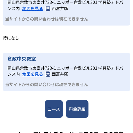
実際にロボットを作成するロボット教室、スモールステッ
岡山県倉敷市東富井723-1 ニッポー倉敷ビル201 学習塾アドバ
んすう数学教室のアドバイザーには東京大学先端科学技術
きる環境が整い、継続的な学習意欲を維持しやすい点も大
プのこどもプログラミング教室、実験から学ぶ科学教室な
ンス内
地図を見る
西富井駅
研究センター教授の西成活裕 氏と、各分野の第一線で活躍
きなメリットである。
ど、どのコースも子どもが楽しみながら学びを継続できる
する人物が監修者・アドバイザーとして名を連ねる。
当サイトからの問い合わせは現在できません
工夫が凝らされている。
どんなデメリットがある?
3
全国規模の安心感
小学校高学年
デメリットとして、各教室やコースの開講頻度は月1～2回
特になし
が中心であり、短期間でのスキル定着には家庭での復習や
日本全国47都道府県に2,000以上の教室を展開し、27,000
専門的な学びへとつなげたい子ども
別の学習機会が必要な場合がある。入会金や教材初期費
名以上が受講する。ロボット教室の全国大会なども開催さ
各コースはそれぞれの分野の専門家が監修しており、子ど
用、毎月の授業料や材料費などが発生することもあるた
れ、仲間と切磋琢磨できる環境を提供している。
もは実験や制作活動などを楽しみながら、学びを深めてい
倉敷中央教室
め、費用負担の点も留意が必要である。
くことが可能だ。全国大会での発表機会があるコースもあ
岡山県倉敷市東富井723-1 ニッポー倉敷ビル201 学習塾アドバ
り、探究力と表現力を磨くことができる。
ンス内
地図を見る
西富井駅
当サイトからの問い合わせは現在できません
コース
料金詳細