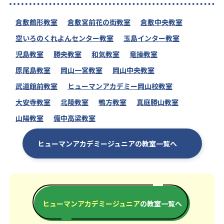
倉敷鶴形教室
倉敷宮前花の街教室
倉敷中央教室
空いろのくれよんセンター教室
玉島インター教室
児島教室
勝央教室
和気教室
竜操教室
原尾島教室
岡山一宮教室
岡山中央教室
武道館前教室
ヒューマンアカデミー岡山校教室
大安寺教室
北陵教室
鴨方教室
真庭勝山教室
山陽教室
備中高梁教室
ヒューマンアカデミージュニアの教室一覧へ
ヒューマンアカデミージュニア
の教室一覧へ