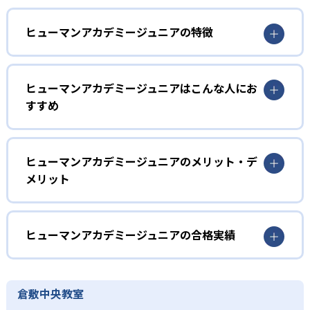
ヒューマンアカデミージュニアの特徴
1
多彩なコースラインナップ
ヒューマンアカデミージュニアはこんな人にお
ヒューマンアカデミージュニアでは、ロボット教室、ロボ
すすめ
ティクスプロフェッサーコース、こどもプログラミング教
室、科学教室、さんすう数学教室の5つのコースを展開。
幼児
STEAM教育の考え方を取り入れ、子どもの「好き」を養
う。
子どもの好奇心を育みたい家庭
ヒューマンアカデミージュニアのメリット・デ
メリット
2
専門家監修のコース
ヒューマンアカデミージュニアでは、ロボット教室のプラ
イマリーコースや科学教室（サイエンスゲーツ）など、小
どんなメリットがある?
ロボット教室の監修は、ロボットの世界大会「ロボカッ
学校入学前の幼児でも通えるコースが用意されている。ロ
プ」で史上初となる5年連続優勝を果たしたロボットクリエ
ボットの作成や科学の実験を通して、子どもの好奇心を喚
ヒューマンアカデミージュニアは、ロボット教室、プログ
ヒューマンアカデミージュニアの合格実績
イター高橋智隆 氏。ロボティクスプロフェッサーコース
起する。
ラミング教室、科学教室、さんすう数学教室と多彩なコー
は、千葉工業大学fuRo（未来ロボット技術研究センター）
スを展開。世界的クリエイターや研究者などの専門家が監
ヒューマンアカデミージュニアの合格実績は？
小学校低学年
所長の古田貴之 氏が監修。こどもプログラミング教室の教
修に基づいた内容で、子どもの探究意欲を引き出すことが
材監修はRailsプログラマーとして活躍する鳥井雪 氏で、科
ヒューマンアカデミージュニアは合格実績を公式サイトで
楽しく学びを継続したい子ども
倉敷中央教室
可能だ。全国2,000以上の教室ネットワークや全国大会を通
学教室の監修は京都大学iCeMS特定助教の樋口雅一 氏。さ
公開していない。
じたコミュニティ活動により、同世代の仲間と切磋琢磨で