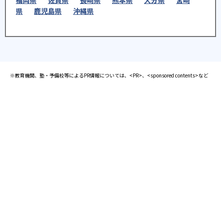
県
鹿児島県
沖縄県
※教育機関、塾・予備校等によるPR情報については、<PR>、<sponsored contents>など
を明示します。また、一部の記事・検索機能において、アフィリエイトプログラム等を利
用した提携機関・企業のサービス紹介を行っています。サービス内容や申し込み方法等に
ついては、リンク先の各サービスのページにある詳細情報を確認してください。
お知らせ
2025.08.23
塾・予備校 合格実績ランキングの詳細
2024.10.31
アンケート調査について