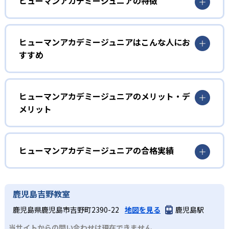
ヒューマンアカデミージュニアの特徴
1
多彩なコースラインナップ
ヒューマンアカデミージュニアはこんな人にお
ヒューマンアカデミージュニアでは、ロボット教室、ロボ
すすめ
ティクスプロフェッサーコース、こどもプログラミング教
室、科学教室、さんすう数学教室の5つのコースを展開。
幼児
STEAM教育の考え方を取り入れ、子どもの「好き」を養
う。
子どもの好奇心を育みたい家庭
ヒューマンアカデミージュニアのメリット・デ
メリット
2
専門家監修のコース
ヒューマンアカデミージュニアでは、ロボット教室のプラ
イマリーコースや科学教室（サイエンスゲーツ）など、小
どんなメリットがある?
ロボット教室の監修は、ロボットの世界大会「ロボカッ
学校入学前の幼児でも通えるコースが用意されている。ロ
プ」で史上初となる5年連続優勝を果たしたロボットクリエ
ボットの作成や科学の実験を通して、子どもの好奇心を喚
ヒューマンアカデミージュニアは、ロボット教室、プログ
ヒューマンアカデミージュニアの合格実績
イター高橋智隆 氏。ロボティクスプロフェッサーコース
起する。
ラミング教室、科学教室、さんすう数学教室と多彩なコー
は、千葉工業大学fuRo（未来ロボット技術研究センター）
スを展開。世界的クリエイターや研究者などの専門家が監
ヒューマンアカデミージュニアの合格実績は？
小学校低学年
所長の古田貴之 氏が監修。こどもプログラミング教室の教
修に基づいた内容で、子どもの探究意欲を引き出すことが
材監修はRailsプログラマーとして活躍する鳥井雪 氏で、科
ヒューマンアカデミージュニアは合格実績を公式サイトで
楽しく学びを継続したい子ども
鹿児島吉野教室
可能だ。全国2,000以上の教室ネットワークや全国大会を通
学教室の監修は京都大学iCeMS特定助教の樋口雅一 氏。さ
公開していない。
じたコミュニティ活動により、同世代の仲間と切磋琢磨で
実際にロボットを作成するロボット教室、スモールステッ
鹿児島県鹿児島市吉野町2390-22
地図を見る
鹿児島駅
んすう数学教室のアドバイザーには東京大学先端科学技術
きる環境が整い、継続的な学習意欲を維持しやすい点も大
プのこどもプログラミング教室、実験から学ぶ科学教室な
研究センター教授の西成活裕 氏と、各分野の第一線で活躍
当サイトからの問い合わせは現在できません
きなメリットである。