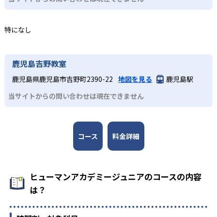
ど、どのコースも子どもが楽しみながら学びを継続できる
する人物が監修者・アドバイザーとして名を連ねる。
工夫が凝らされている。
どんなデメリットがある?
3
全国規模の安心感
小学校高学年
特になし
デメリットとして、各教室やコースの開講頻度は月1～2回
が中心であり、短期間でのスキル定着には家庭での復習や
日本全国47都道府県に2,000以上の教室を展開し、27,000
専門的な学びへとつなげたい子ども
別の学習機会が必要な場合がある。入会金や教材初期費
名以上が受講する。ロボット教室の全国大会なども開催さ
各コースはそれぞれの分野の専門家が監修しており、子ど
鹿児島吉野教室
用、毎月の授業料や材料費などが発生することもあるた
れ、仲間と切磋琢磨できる環境を提供している。
もは実験や制作活動などを楽しみながら、学びを深めてい
め、費用負担の点も留意が必要である。
鹿児島県鹿児島市吉野町2390-22
地図を見る
鹿児島駅
くことが可能だ。全国大会での発表機会があるコースもあ
り、探究力と表現力を磨くことができる。
当サイトからの問い合わせは現在できません
コース
料金詳細
ヒューマンアカデミージュニアのコースの内容
は？