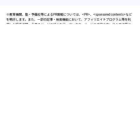
※教育機関、塾・予備校等によるPR情報については、<PR>、<sponsored contents>など
を明示します。また、一部の記事・検索機能において、アフィリエイトプログラム等を利
用した提携機関・企業のサービス紹介を行っています。サービス内容や申し込み方法等に
ついては、リンク先の各サービスのページにある詳細情報を確認してください。
お知らせ
2025.08.23
塾・予備校 合格実績ランキングの詳細
2024.10.31
アンケート調査について
2023.03.23
ダイヤモンド教育ラボのオープンについて
都道府県別一覧