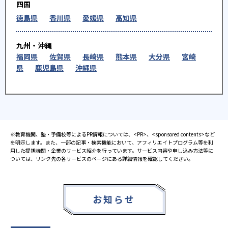
四国
徳島県
香川県
愛媛県
高知県
九州・沖縄
福岡県
佐賀県
長崎県
熊本県
大分県
宮崎
県
鹿児島県
沖縄県
※教育機関、塾・予備校等によるPR情報については、<PR>、<sponsored contents>など
を明示します。また、一部の記事・検索機能において、アフィリエイトプログラム等を利
用した提携機関・企業のサービス紹介を行っています。サービス内容や申し込み方法等に
ついては、リンク先の各サービスのページにある詳細情報を確認してください。
お知らせ