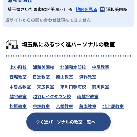
埼玉県さいたま市緑区美園2-11-9
地図を見る
浦和美園駅
当サイトからの問い合わせは現在できません
埼玉県にあるつく進パーソナルの教室
上小町校
浦和美園校
北浦和本部校
中尾教室
西堀教室
日進教室
原山教室
深作教室
木曽呂教室
末広教室
東川口駅前校
前川教室
越谷教室
越谷レイクタウン校
南越谷教室
松原教室
谷塚教室
八幡教室
蕨南教室
北上尾教室
つく進パーソナルの教室一覧へ