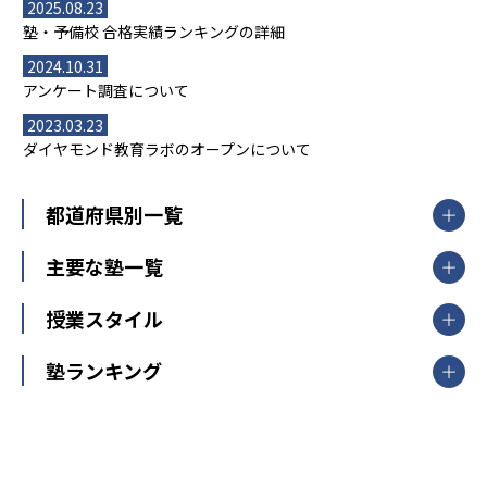
2025.08.23
塾・予備校 合格実績ランキングの詳細
2024.10.31
アンケート調査について
2023.03.23
ダイヤモンド教育ラボのオープンについて
都道府県別一覧
北海道・東北
主要な塾一覧
北海道
青森県
岩手県
宮城県
秋田県
【掲載塾一覧を見る】
授業スタイル
山形県
福島県
臨海セミナー
関東
個別指導
塾ランキング
東京個別指導学院
東京都
神奈川県
埼玉県
千葉県
茨城県
集団授業
個別指導塾TOMAS
栃木県
群馬県
中学受験ランキング
カテゴリ別記事一覧
オンライン指導
明光義塾
大学受験ランキング
北陸
映像授業
ナビ個別指導学院
中学受験
特集
新潟県
富山県
石川県
福井県
個別教室のトライ