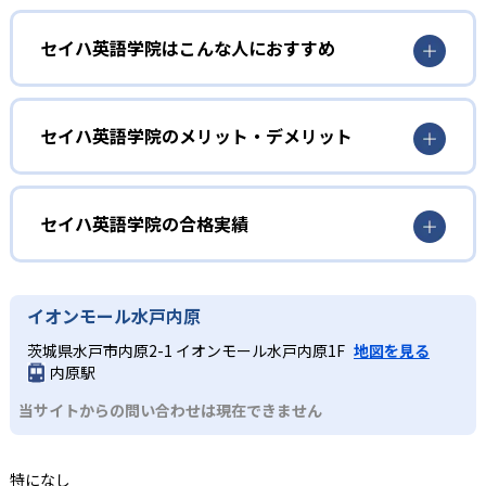
1
日本人と外国人講師による2名体制
セイハ英語学院はこんな人におすすめ
セイハ英語学院では、日本人講師と外国人講師がそれぞれ
の専門性を生かして同時に授業を担当する。日本人講師は
幼児
文法や日本語での解説を通して子どもの理解をサポート
し、外国人講師はネイティブの発音と実践的な会話指導を
リスニングの基礎を養いたい人
セイハ英語学院のメリット・デメリット
行う。双方向のアクティブラーニングを取り入れ、子ども
外国人講師によるフォニックス（アルファベットの文字を
が主体的に英語を使う機会を多く設けている。2名体制によ
どんなメリットがある？
音声化する方法）中心のレッスンで、まだ語彙が限られる
り、学習のつまずきをすぐにフォローしながらバランスの
幼児期にリスニングの基礎を養いたい子どもに最適であ
セイハ英語学院は、日本人講師と外国人講師の2名体制で専
セイハ英語学院の合格実績
よい英語力を育成する。
る。オールイングリッシュの環境下でも日本人講師がサポ
門的な指導が受けられる。日本人講師が文法や語彙の理解
2
振替レッスン無料
ートするため、安心してスタートできる。親子で参加する0
を深め、外国人講師がネイティブの発音や会話スキルを向
セイハ英語学院の合格実績は？
～3歳のハロークラブコースもあり、早期英語教育に興味が
上させることで、総合的な英語力を育成する。振替レッス
セイハ英語学院は合格実績を公式サイトで公開していな
急な予定や体調不良で欠席した場合は、無料で振替レッス
イオンモール水戸内原
ある保護者にも適した環境を提供する。
ンが無料で学習機会を逃さず、全国500以上のショッピング
い。
ンが受講可能。月単位の長期休学制度も用意されており、
センター内に教室があるため通いやすい。
小学生
茨城県水戸市内原2-1 イオンモール水戸内原1F
地図を見る
通塾スケジュールの変更に柔軟に対応。学習機会を逃さず
内原駅
どんなデメリットがある?
継続できる仕組みが整っている。レッスン後には担当日本
検定対策をしたい人
人講師がコミュニケーションタイムで保護者に学習内容を
当サイトからの問い合わせは現在できません
レッスン時間や曜日が教室の営業時間やショッピングセン
1～3年生で正しい発音と読解力を、4～6年生で読む・書く
報告し、家庭学習のサポート情報も提供する。
ターの施設運営に依存するため、保護者の都合と合わない
力を強化しながら英検Ⓡを受験したい子どもに適してい
場合がある。
3
る。振替レッスンが無料で継続しやすく、学習習慣を身に
特になし