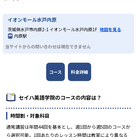
つけやすい。
ショッピングセンター内に500以上の教室
全国500以上のショッピングセンター内に教室があるため、
イオンモール水戸内原
買い物のついでなどと通いやすい。全国統一のカリキュラ
茨城県水戸市内原2-1 イオンモール水戸内原1F
地図を見る
ムを採用しており、転校や引っ越しの際もスムーズに学習
内原駅
を継続できる。
当サイトからの問い合わせは現在できません
コース
料金詳細
セイハ英語学院のコースの内容は？
時間割・対象科目
通常講習は年間44回を基本とし、週1回から週5回のコースか
ら選択可能。1回あたりのレッスン時間は教室により異なる