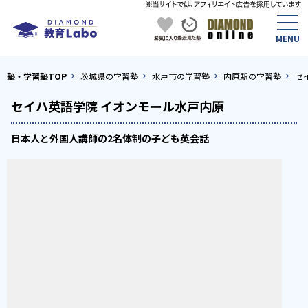
塾・学習塾TOP
茨城県の学習塾
水戸市の学習塾
内原駅の学習塾
セ
セイハ英語学院 イオンモール水戸内原
日本人と外国人講師の2名体制の子ども英会話