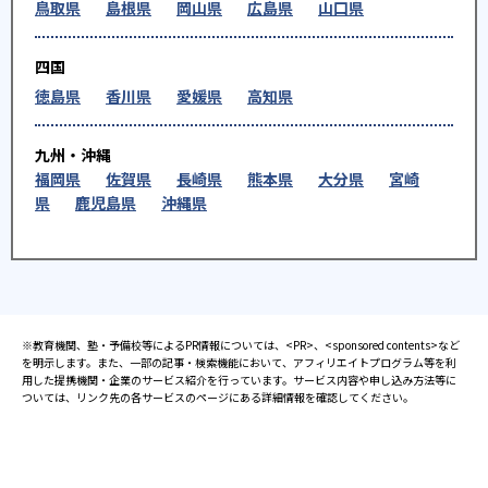
鳥取県
島根県
岡山県
広島県
山口県
四国
徳島県
香川県
愛媛県
高知県
九州・沖縄
福岡県
佐賀県
長崎県
熊本県
大分県
宮崎
県
鹿児島県
沖縄県
※教育機関、塾・予備校等によるPR情報については、<PR>、<sponsored contents>など
を明示します。また、一部の記事・検索機能において、アフィリエイトプログラム等を利
用した提携機関・企業のサービス紹介を行っています。サービス内容や申し込み方法等に
ついては、リンク先の各サービスのページにある詳細情報を確認してください。
お知らせ