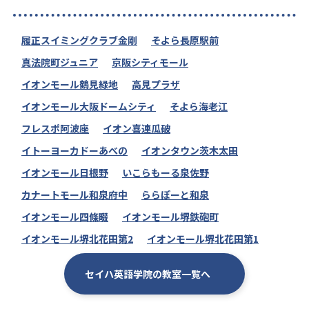
履正スイミングクラブ金剛
そよら長原駅前
真法院町ジュニア
京阪シティモール
イオンモール鶴見緑地
高見プラザ
イオンモール大阪ドームシティ
そよら海老江
フレスポ阿波座
イオン喜連瓜破
イトーヨーカドーあべの
イオンタウン茨木太田
イオンモール日根野
いこらもーる泉佐野
カナートモール和泉府中
ららぽーと和泉
イオンモール四條畷
イオンモール堺鉄砲町
イオンモール堺北花田第2
イオンモール堺北花田第1
セイハ英語学院の教室一覧へ