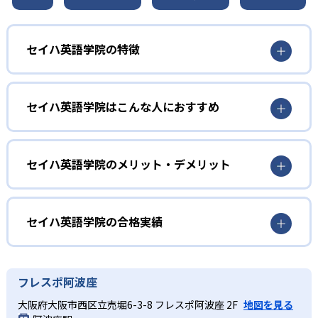
セイハ英語学院の特徴
1
日本人と外国人講師による2名体制
セイハ英語学院はこんな人におすすめ
セイハ英語学院では、日本人講師と外国人講師がそれぞれ
の専門性を生かして同時に授業を担当する。日本人講師は
幼児
文法や日本語での解説を通して子どもの理解をサポート
し、外国人講師はネイティブの発音と実践的な会話指導を
リスニングの基礎を養いたい人
セイハ英語学院のメリット・デメリット
行う。双方向のアクティブラーニングを取り入れ、子ども
外国人講師によるフォニックス（アルファベットの文字を
が主体的に英語を使う機会を多く設けている。2名体制によ
どんなメリットがある？
音声化する方法）中心のレッスンで、まだ語彙が限られる
り、学習のつまずきをすぐにフォローしながらバランスの
幼児期にリスニングの基礎を養いたい子どもに最適であ
セイハ英語学院は、日本人講師と外国人講師の2名体制で専
セイハ英語学院の合格実績
よい英語力を育成する。
る。オールイングリッシュの環境下でも日本人講師がサポ
門的な指導が受けられる。日本人講師が文法や語彙の理解
2
振替レッスン無料
ートするため、安心してスタートできる。親子で参加する0
を深め、外国人講師がネイティブの発音や会話スキルを向
セイハ英語学院の合格実績は？
～3歳のハロークラブコースもあり、早期英語教育に興味が
上させることで、総合的な英語力を育成する。振替レッス
セイハ英語学院は合格実績を公式サイトで公開していな
急な予定や体調不良で欠席した場合は、無料で振替レッス
フレスポ阿波座
ある保護者にも適した環境を提供する。
ンが無料で学習機会を逃さず、全国500以上のショッピング
い。
ンが受講可能。月単位の長期休学制度も用意されており、
センター内に教室があるため通いやすい。
小学生
大阪府大阪市西区立売堀6-3-8 フレスポ阿波座 2F
地図を見る
通塾スケジュールの変更に柔軟に対応。学習機会を逃さず