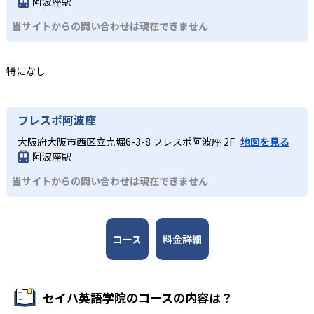
阿波座駅
どんなデメリットがある?
継続できる仕組みが整っている。レッスン後には担当日本
検定対策をしたい人
人講師がコミュニケーションタイムで保護者に学習内容を
当サイトからの問い合わせは現在できません
レッスン時間や曜日が教室の営業時間やショッピングセン
1～3年生で正しい発音と読解力を、4～6年生で読む・書く
報告し、家庭学習のサポート情報も提供する。
ターの施設運営に依存するため、保護者の都合と合わない
力を強化しながら英検Ⓡを受験したい子どもに適してい
場合がある。
3
る。振替レッスンが無料で継続しやすく、学習習慣を身に
特になし
つけやすい。
ショッピングセンター内に500以上の教室
全国500以上のショッピングセンター内に教室があるため、
フレスポ阿波座
買い物のついでなどと通いやすい。全国統一のカリキュラ
大阪府大阪市西区立売堀6-3-8 フレスポ阿波座 2F
地図を見る
ムを採用しており、転校や引っ越しの際もスムーズに学習
阿波座駅
を継続できる。
当サイトからの問い合わせは現在できません
コース
料金詳細
セイハ英語学院のコースの内容は？