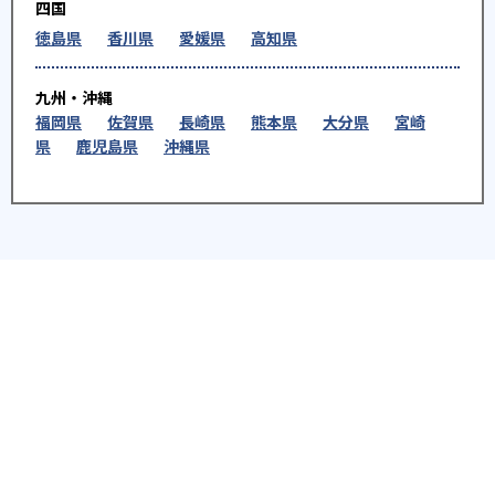
四国
徳島県
香川県
愛媛県
高知県
九州・沖縄
福岡県
佐賀県
長崎県
熊本県
大分県
宮崎
県
鹿児島県
沖縄県
※教育機関、塾・予備校等によるPR情報については、<PR>、<sponsored contents>など
を明示します。また、一部の記事・検索機能において、アフィリエイトプログラム等を利
用した提携機関・企業のサービス紹介を行っています。サービス内容や申し込み方法等に
ついては、リンク先の各サービスのページにある詳細情報を確認してください。
お知らせ