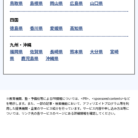
鳥取県
島根県
岡山県
広島県
山口県
四国
徳島県
香川県
愛媛県
高知県
九州・沖縄
福岡県
佐賀県
長崎県
熊本県
大分県
宮崎
県
鹿児島県
沖縄県
※教育機関、塾・予備校等によるPR情報については、<PR>、<sponsored contents>など
を明示します。また、一部の記事・検索機能において、アフィリエイトプログラム等を利
用した提携機関・企業のサービス紹介を行っています。サービス内容や申し込み方法等に
ついては、リンク先の各サービスのページにある詳細情報を確認してください。
お知らせ