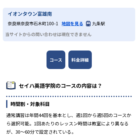
つけやすい。
ショッピングセンター内に500以上の教室
イオンタウン富雄南
全国500以上のショッピングセンター内に教室があるため、
奈良県奈良市石木町100-1
地図を見る
九条駅
買い物のついでなどと通いやすい。全国統一のカリキュラ
ムを採用しており、転校や引っ越しの際もスムーズに学習
当サイトからの問い合わせは現在できません
を継続できる。
コース
料金詳細
セイハ英語学院のコースの内容は？
時間割・対象科目
通常講習は年間44回を基本とし、週1回から週5回のコースか
ら選択可能。1回あたりのレッスン時間は教室により異なる
が、30～60分で設定されている。