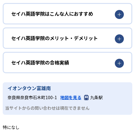
1
日本人と外国人講師による2名体制
セイハ英語学院はこんな人におすすめ
セイハ英語学院では、日本人講師と外国人講師がそれぞれ
の専門性を生かして同時に授業を担当する。日本人講師は
幼児
文法や日本語での解説を通して子どもの理解をサポート
し、外国人講師はネイティブの発音と実践的な会話指導を
リスニングの基礎を養いたい人
セイハ英語学院のメリット・デメリット
行う。双方向のアクティブラーニングを取り入れ、子ども
外国人講師によるフォニックス（アルファベットの文字を
が主体的に英語を使う機会を多く設けている。2名体制によ
どんなメリットがある？
音声化する方法）中心のレッスンで、まだ語彙が限られる
り、学習のつまずきをすぐにフォローしながらバランスの
幼児期にリスニングの基礎を養いたい子どもに最適であ
セイハ英語学院は、日本人講師と外国人講師の2名体制で専
セイハ英語学院の合格実績
よい英語力を育成する。
る。オールイングリッシュの環境下でも日本人講師がサポ
門的な指導が受けられる。日本人講師が文法や語彙の理解
2
振替レッスン無料
ートするため、安心してスタートできる。親子で参加する0
を深め、外国人講師がネイティブの発音や会話スキルを向
セイハ英語学院の合格実績は？
～3歳のハロークラブコースもあり、早期英語教育に興味が
上させることで、総合的な英語力を育成する。振替レッス
セイハ英語学院は合格実績を公式サイトで公開していな
急な予定や体調不良で欠席した場合は、無料で振替レッス
イオンタウン富雄南
ある保護者にも適した環境を提供する。
ンが無料で学習機会を逃さず、全国500以上のショッピング
い。
ンが受講可能。月単位の長期休学制度も用意されており、
センター内に教室があるため通いやすい。
小学生
奈良県奈良市石木町100-1
地図を見る
九条駅
通塾スケジュールの変更に柔軟に対応。学習機会を逃さず
どんなデメリットがある?
継続できる仕組みが整っている。レッスン後には担当日本
検定対策をしたい人
当サイトからの問い合わせは現在できません
人講師がコミュニケーションタイムで保護者に学習内容を
レッスン時間や曜日が教室の営業時間やショッピングセン
1～3年生で正しい発音と読解力を、4～6年生で読む・書く
報告し、家庭学習のサポート情報も提供する。
ターの施設運営に依存するため、保護者の都合と合わない
力を強化しながら英検Ⓡを受験したい子どもに適してい
特になし
場合がある。
3
る。振替レッスンが無料で継続しやすく、学習習慣を身に