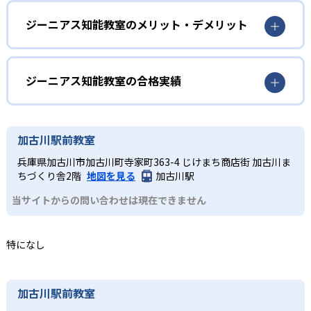
2
充実した保護者サポート体制
プレコース（1〜3歳）
ジーニアス知能教室のメリット・デメリット
母親講座や心理学・食育を学ぶPM講座などの保護者向け講
未就園児を対象に、パズルや歌などの知的要素を含む遊び
どんなメリットがある?
座も用意しており、保護者のメンタルの安定もサポートす
を通じて準備段階の知能教育を行う。1歳から3歳という感
る。
受性の高い時期に英語のリズムにも自然に触れることで、
公民館や講師宅を活用した低コスト運営により、学びを受
ジーニアス知能教室の合格実績
語学的センスも育成できる。親子一緒に参加し、家庭での
けやすい授業料を実現。母親講座やPM講座などの保護者サ
3
多様なコース
関わり方のヒントも得られる。
ポートにより、家庭での教育環境を最適化できる。小学校
ジーニアス知能教室の合格実績は？
受験では全教室で100%合格を達成し、知能教育と実戦的な
科学教室やロボット教室、英語教室も選べる。小学校受験
2
ジーニアス知能教室は合格実績を公式サイトで公開してい
加古川駅前教室
面接・絵画練習を組み合わせた指導で総合力を伸ばすこと
にも対応している。
ない。
Tコース（3〜4歳）
が可能である。オンライン個別コースもあるため、自宅で
兵庫県加古川市加古川町寺家町363-4 じけまち商店街 加古川ま
の学習可能。
ちづくり舎2階
地図を見る
加古川駅
「なぜ?なに?」という疑問を持ち始める時期に合わせ、図
どんなデメリットがある?
形や数の課題を通じて受容的・集中的思考力を養成する。4
当サイトからの問い合わせは現在できません
色積み木や積み上げ課題で指示理解力を高め、好奇心を満
開講エリアが大阪府下を中心としているため、地域によっ
たしつつ次への興味を広げる学習内容を提供する。
ては通学が難しい場合がある。定員制のグループクラスは8
特になし
3
名まで、個別クラスは2名までと小規模であるため、スケジ
ュール調整が必要な場合あり。教材費や維持費など別途費
小学生コース（1〜3年生）
用が発生する。また、知能教育に特化しているため、算数
加古川駅前教室
社会性や論理的思考を強化するゲーム形式の課題を中心に
や国語などの一般的な授業を希望する場合は、補習が必要
展開し、慣用句カルタやストーリー作成などで拡散的・転
である。