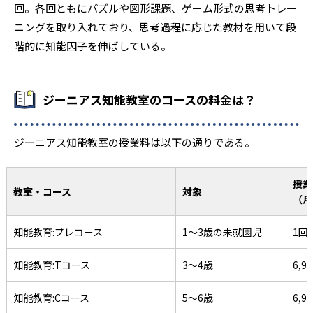
回。各回ともにパズルや図形課題、ゲーム形式の思考トレー
ニングを取り入れており、思考過程に応じた教材を用いて段
階的に知能因子を伸ばしている。
ジーニアス知能教室のコースの料金は？
ジーニアス知能教室の授業料は以下の通りである。
授業
教室・コース
対象
（月
知能教育:プレコース
1～3歳の未就園児
1回:
知能教育:Tコース
3～4歳
6,9
知能教育:Cコース
5～6歳
6,9