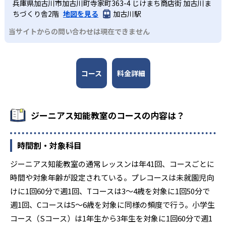
兵庫県加古川市加古川町寺家町363-4 じけまち商店街 加古川ま
換的思考力を育む。学習塾へのスムーズな移行を図りつ
ちづくり舎2階
地図を見る
加古川駅
つ、自ら考える力の基礎を築く。
当サイトからの問い合わせは現在できません
コース
料金詳細
ジーニアス知能教室のコースの内容は？
時間割・対象科目
ジーニアス知能教室の通常レッスンは年41回、コースごとに
時間や対象年齢が設定されている。プレコースは未就園児向
けに1回60分で週1回、Tコースは3〜4歳を対象に1回50分で
週1回、Cコースは5〜6歳を対象に同様の頻度で行う。小学生
コース（Sコース）は1年生から3年生を対象に1回60分で週1