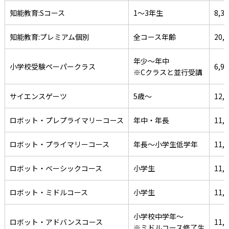
知能教育:Sコース
1～3年生
8,3
知能教育:プレミアム個別
全コース年齢
20,
年少～年中
小学校受験ペーパークラス
6,9
※Cクラスと並行受講
サイエンスゲーツ
5歳～
12,
ロボット・プレプライマリーコース
年中・年長
11,
ロボット・プライマリーコース
年長～小学生低学年
11,
ロボット・ベーシックコース
小学生
11,
ロボット・ミドルコース
小学生
11,
小学校中学年～
ロボット・アドバンスコース
11,
※ミドルコース修了生