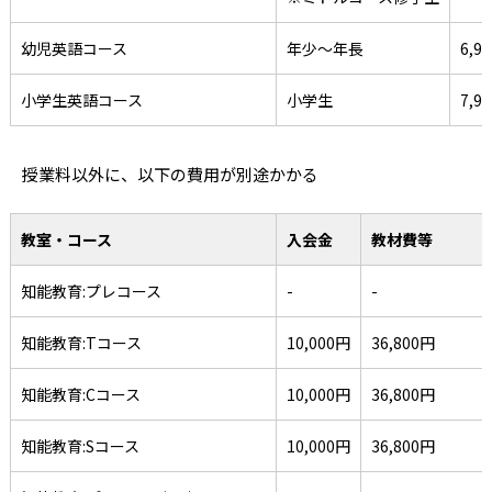
幼児英語コース
年少～年長
6,9
小学生英語コース
小学生
7,9
授業料以外に、以下の費用が別途かかる
教室・コース
入会金
教材費等
知能教育:プレコース
-
-
知能教育:Tコース
10,000円
36,800円
知能教育:Cコース
10,000円
36,800円
知能教育:Sコース
10,000円
36,800円