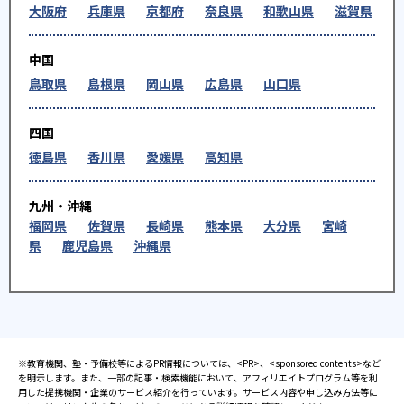
大阪府
兵庫県
京都府
奈良県
和歌山県
滋賀県
中国
鳥取県
島根県
岡山県
広島県
山口県
四国
徳島県
香川県
愛媛県
高知県
九州・沖縄
福岡県
佐賀県
長崎県
熊本県
大分県
宮崎
県
鹿児島県
沖縄県
※教育機関、塾・予備校等によるPR情報については、<PR>、<sponsored contents>など
を明示します。また、一部の記事・検索機能において、アフィリエイトプログラム等を利
用した提携機関・企業のサービス紹介を行っています。サービス内容や申し込み方法等に