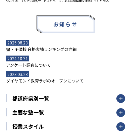
ついては、リンク先の各サービスのページにある詳細情報を確認してください。
お知らせ
2025.08.23
塾・予備校 合格実績ランキングの詳細
2024.10.31
アンケート調査について
2023.03.23
ダイヤモンド教育ラボのオープンについて
都道府県別一覧
北海道・東北
主要な塾一覧
北海道
青森県
岩手県
宮城県
秋田県
【掲載塾一覧を見る】
授業スタイル
山形県
福島県