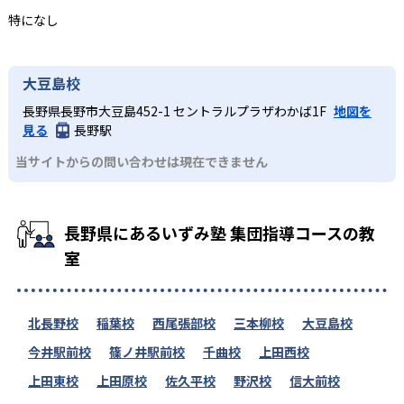
特になし
大豆島校
長野県長野市大豆島452-1 セントラルプラザわかば1F
地図を
見る
長野駅
当サイトからの問い合わせは現在できません
長野県にあるいずみ塾 集団指導コースの教
室
北長野校
稲葉校
西尾張部校
三本柳校
大豆島校
今井駅前校
篠ノ井駅前校
千曲校
上田西校
上田東校
上田原校
佐久平校
野沢校
信大前校