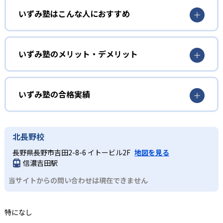
入試に合わせて、内申点対策と入試対策を両立した指導を
いずみ塾はこんな人におすすめ
している。
長野、山梨を中心に教室を展開していて、県内の受験に強
みをもっている。諏訪清陵高等学校附属中学校や長野高等
いずみ塾のメリット・デメリット
学校に多数の合格者を輩出するなど、高い合格実績があ
る。
どんなメリットがある？
長野、山梨の入試内容に精通していて、入試対策も内申点
いずみ塾の合格実績
対策も万全である。個別指導から集団授業までコースが多
岐にわたっており、速読や作文などの指導も受けられる。
いずみ塾の合格実績は？
どんなデメリットがある？
いずみ塾は公式サイトにて、合格実績を公開していない。
北長野校
気になる方は近くの教室に問い合わせを。
長野と山梨の入試に特化しているため、異なる地域への受
長野県長野市吉田2-8-6 イトービル2F
地図を見る
験希望の生徒には不向き。
中学校の合格実績
信濃吉田駅
当サイトからの問い合わせは現在できません
合格実績はサイト内にあります。長野は
https://izumijuku.co.jp/pass-prefecture/nagano 山梨
はhttps://izumijuku.co.jp/pass-prefecture/yamanashi
特になし
高校の合格実績