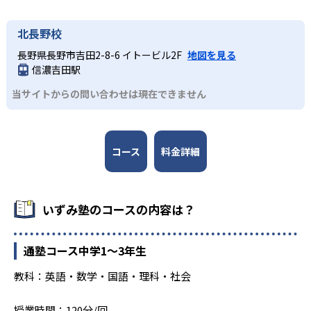
合格実績はサイト内にあります。長野は
北長野校
https://izumijuku.co.jp/pass-prefecture/nagano 山梨
はhttps://izumijuku.co.jp/pass-prefecture/yamanashi
長野県長野市吉田2-8-6 イトービル2F
地図を見る
大学の合格実績
信濃吉田駅
当サイトからの問い合わせは現在できません
合格実績はサイト内にあります。長野は
https://izumijuku.co.jp/pass-prefecture/nagano 山梨
はhttps://izumijuku.co.jp/pass-prefecture/yamanashi
コース
料金詳細
いずみ塾のコースの内容は？
通塾コース中学1〜3年生
教科：英語・数学・国語・理科・社会
授業時間：120分/回