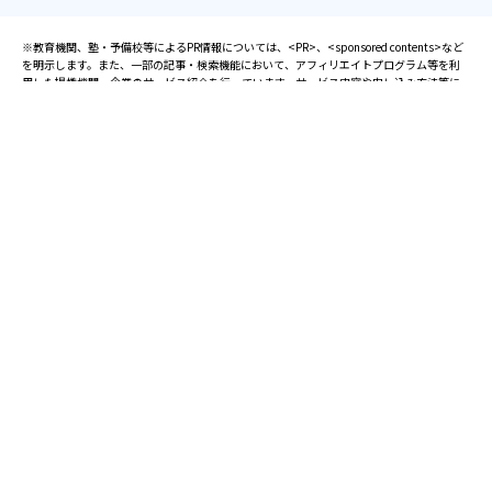
※教育機関、塾・予備校等によるPR情報については、<PR>、<sponsored contents>など
を明示します。また、一部の記事・検索機能において、アフィリエイトプログラム等を利
用した提携機関・企業のサービス紹介を行っています。サービス内容や申し込み方法等に
ついては、リンク先の各サービスのページにある詳細情報を確認してください。
お知らせ
2025.08.23
塾・予備校 合格実績ランキングの詳細
2024.10.31
アンケート調査について
2023.03.23
ダイヤモンド教育ラボのオープンについて
都道府県別一覧