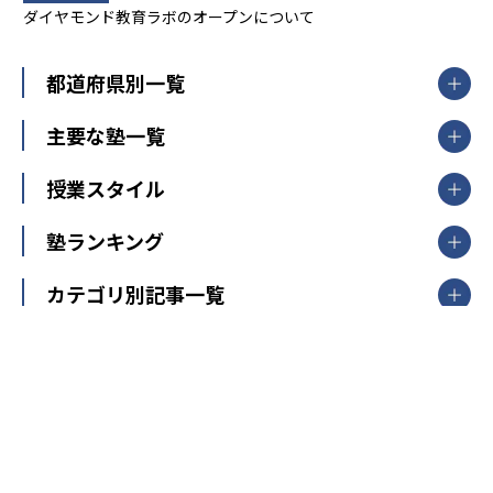
ダイヤモンド教育ラボのオープンについて
都道府県別一覧
北海道・東北
主要な塾一覧
北海道
青森県
岩手県
宮城県
秋田県
【掲載塾一覧を見る】
授業スタイル
山形県
福島県
臨海セミナー
関東
個別指導
塾ランキング
東京個別指導学院
東京都
神奈川県
埼玉県
千葉県
茨城県
集団授業
個別指導塾TOMAS
栃木県
群馬県
中学受験ランキング
カテゴリ別記事一覧
オンライン指導
明光義塾
大学受験ランキング
北陸
映像授業
ナビ個別指導学院
中学受験
特集
新潟県
富山県
石川県
福井県
個別教室のトライ
高校受験
東進ハイスクール
中部
開成番長直伝！子どもの受験を成功させる方法
中高一貫校・高校
大学受験
武田塾
愛知県
静岡県
岐阜県
三重県
長野県
令和時代の失敗しない塾選び
資格取得・学び直し
山梨県
2020年代の教育
中学入試最前線
教育費・塾代
中学受験最前線
近畿
てら先生の教育業界基本メソッド
座談会