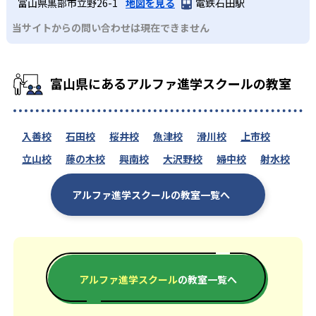
富山県黒部市立野26-1
地図を見る
電鉄石田駅
当サイトからの問い合わせは現在できません
富山県にあるアルファ進学スクールの教室
入善校
石田校
桜井校
魚津校
滑川校
上市校
立山校
藤の木校
興南校
大沢野校
婦中校
射水校
アルファ進学スクールの教室一覧へ
アルファ進学スクール
の教室一覧へ