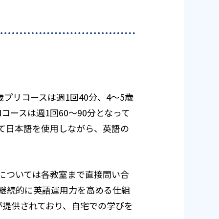
歳プリコースは週1回40分、4～5歳
JHコースは週1回60～90分となって
て日本語を使用しながら、英語の
については各教室まで直接問い合
継続的に英語運用力を高める仕組
が提供されており、自宅での学びを