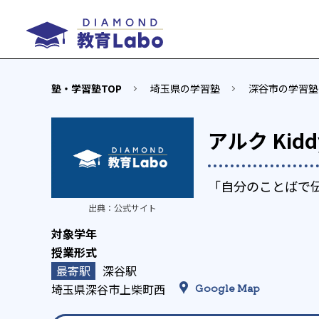
塾・学習塾TOP
埼玉県の学習塾
深谷市の学習塾
アルク Kid
「自分のことばで
出典：
公式サイト
深谷駅
埼玉県深谷市上柴町西
Google Map