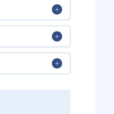
95%を誇る講師陣の工夫が行き届
オリジナルの演出や年齢に応じた
を見ながら英語の歌やアニメを体験
ら集中して学べる仕組みとなって
びの流れを設定。未就学児の敏感期
ニックス（アルファベットの文字
独自開発教材により、段階的かつ総
、外国語のコミュニケーション能
したオリジナル教材や「音が出る
スよく育成する設計となってい
ながら実践的な英語運用力を身につ
とを話す」の3ステップを通じてセ
る。少人数制グループレッスンで
材を活用し、家庭学習も促進する。
型学習ツール、ワークブック、テキ