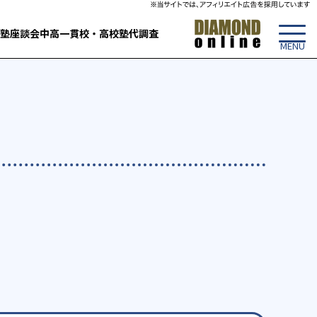
塾
座談会
中高一貫校・高校
塾代調査