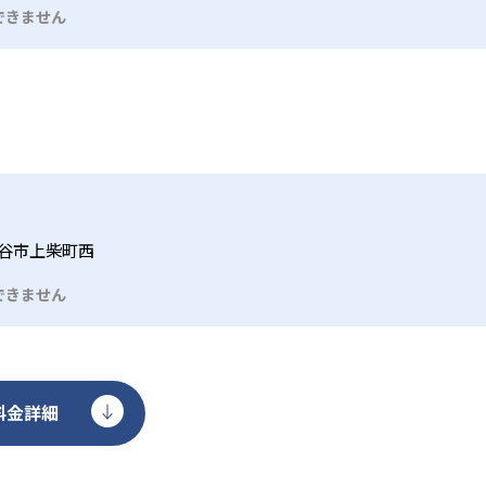
て開講コースやレッスン時間、月謝や入会金が異なるため、希
回50分、高学年のSTEP4～6は週1回60分で、フォニックス
て、4技能を総合的にカバーし、実践的な英語運用能力を養成す
できません
材費や年間プランに一定の費用負担が生じるほか、週1回のペ
見本示し、子どもがまねをしながら英語を話す指導法）を取り入
スムーズに行える構成となっている。
必要なこともある。さらに、グループレッスンのため、個人指
0～90分で文法定着とタスクベース学習を両立し、コミュニケー
プションを検討する必要がある。
ラム構成となっている。
谷市上柴町西
できません
料金詳細