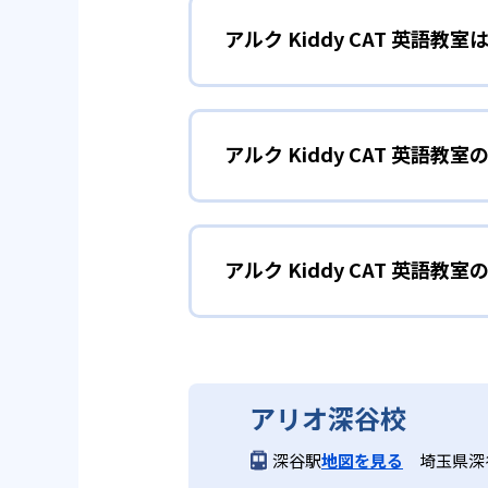
アルク Kiddy CAT 英語
レッスンはアルク独自の要素が盛
いた指導により、子どもたちは飽
2～3歳児（プリコ
1
アレンジを随所に取り入れ、学習
アルク Kiddy CAT 英語
プリコースは2～3歳児を対象とし
2
2歳から中学
し、アクティビティやゲームを通
おり、親子のコミュニケーション
どんなメリットがある?
2～3歳向けのプリコースから中
に合わせた「よく聞く」→「声に
アルク Kiddy CAT 英語教
アルクKiddy CAT英語教室
4～5歳児
2
を音声化する方法）指導、中学生
合的に「聞く」「話す」「読む」
力を上げる教育方法）など、段階
ペン」、「CLIL」（英語の4
4～5歳児向けに設計された2年
アルク Kiddy CAT 英
る。
けられる。全国に展開する教室網
ンテンス（1文程度）での表現力
一人ひとりにきめ細かい指導が行
小学生コースへの橋渡しとなる基
アルクKiddy CAT英語教室は
3
英語のプロが
アリオ深谷校
どんなデメリットがある?
小学生～中学生（J
3
深谷駅
地図を見る
埼玉県深
アルクの50年以上にわたる教材