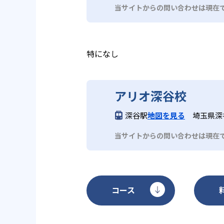
デメリットとしては、教室によっ
小学生低学年のSTEP1～3は週1
スト、CDなど多彩な媒体を通じ
当サイトからの問い合わせは現在
い場合がある点である。また、教
方法）やMATメソッド（講師が
されており、家庭学習との連携も
確保するには家庭での追加学習が
は中学1～2年生向けに週1回6
で指導を受けたい場合には別途オ
完としても活用しやすいカリキュ
特になし
アリオ深谷校
深谷駅
地図を見る
埼玉県深
当サイトからの問い合わせは現在
コース