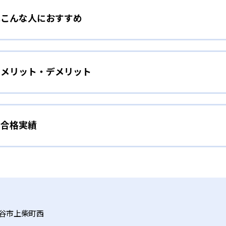
教室はこんな人におすすめ
り込まれた、楽しいアクティビティで構成される。顧客満足度
きることなく英語に親しみ、自然に発話する力を伸ばす。講師
ース）
意欲を高める仕掛けが豊富に用意されている。
教室のメリット・デメリット
た親子参加型レッスン。親子で一緒にDVD『アルクのabc』
生までの発達段階に応じたカリキュラム
じて英語の音やリズムに親しむ。週1回40分という短時間なが
を深めながら英語感覚を養う。
学生コースまで、年齢や発達ステージに合わせた学習目標と学
出す」→「自分のことを話す」の3ステップや、小学生のフォ
室の合格実績
の最大のメリットは、年齢・発達段階に応じた豊富なコース体系と
のタスクベース学習（実用的なテーマや課題に取り組むことで
「書く」の英語4技能を伸ばせる点である。英語のプロが監修
的に「聞く」「話す」「読む」「書く」の英語4技能をバラン
技能を高める教育方法）など多彩な学習ツールを活用し、楽しみ
間のカリキュラムで、「よく聞く」→「声に出す」→「自分のこ
語教室の合格実績は？
があり、無料体験レッスンや地域に適したサポートを受けられ
を習得。週1回50分のレッスンでは「音が出るペン」などの教
き届く点も強みである。
礎力を楽しく習得できる。
合格実績を公式サイトで公開していない。
作る信頼の教材
Hコース）
谷市上柴町西
開発のノウハウを結集したオリジナル教材を使用。DVDやペン